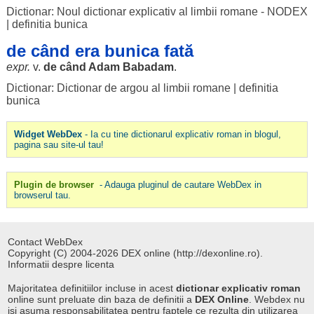
Dictionar: Noul dictionar explicativ al limbii romane - NODEX
|
definitia bunica
de când era bunica fată
expr.
v.
de
când
Adam
Babadam
.
Dictionar: Dictionar de argou al limbii romane
|
definitia
bunica
Widget WebDex
- Ia cu tine dictionarul explicativ roman in blogul,
pagina sau site-ul tau!
Plugin de browser
- Adauga pluginul de cautare WebDex in
browserul tau.
Contact WebDex
Copyright (C) 2004-2026 DEX online (http://dexonline.ro).
Informatii despre licenta
Majoritatea definitiilor incluse in acest
dictionar explicativ roman
online sunt preluate din baza de definitii a
DEX Online
. Webdex nu
isi asuma responsabilitatea pentru faptele ce rezulta din utilizarea