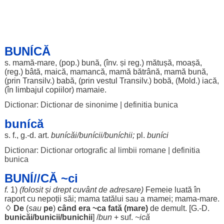
BUNÍCĂ
s.
mamă
-
mare
, (pop.)
bună
, (înv. și
reg
.)
mătușă
,
moașă
,
(
reg
.)
bâtă
,
maică
,
mamancă
,
mamă
bătrână
,
mamă
bună
,
(prin Transilv.)
babă
, (prin
vestul
Transilv.)
bobă
, (Mold.)
iacă
,
(în
limbajul
copiilor
)
mamaie
.
Dictionar: Dictionar de sinonime
|
definitia bunica
bunícă
s. f., g.-d.
art
.
bunícăi
/
bunícii
/
buníchii
;
pl.
buníci
Dictionar: Dictionar ortografic al limbii romane
|
definitia
bunica
BUNÍ//CĂ ~ci
f.
1)
(
folosit
și
drept
cuvânt
de
adresare
)
Femeie
luată
în
raport
cu
nepoții
săi
;
mama
tatălui
sau a
mamei
;
mama
-
mare
.
♢ De
(
sau
pe
)
când
era
~ca
fată
(
mare
)
de
demult
. [G.-D.
bunicăi
/
bunicii
/
bunichii
] /
bun
+ suf.
~ică