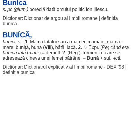
Bunica
s. pr. (glum.)
poreclă
dată
omului
politic
Ion
Iliescu.
Dictionar: Dictionar de argou al limbii romane
|
definitia
bunica
BUNÍCĂ,
bunici
, s.f.
1.
Mama
tatălui
sau a
mamei
;
mamaie
,
mamă
-
mare
,
buniță
,
bună
(
VIII
),
bâtă
,
iacă
.
2.
♢ Expr. (
Pe
)
când
era
bunica
fată
(
mare
) =
demult
.
2.
(
Reg
.)
Termen
cu care se
adresează
cineva unei
femei
bătrâne
. –
Bună
+ suf.
-ică.
Dictionar: Dictionarul explicativ al limbii romane - DEX '98
|
definitia bunica