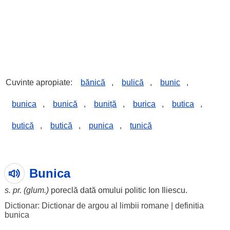
Cuvinte apropiate:
bănică
,
bulică
,
bunic
,
bunica
,
bunică
,
buniță
,
burica
,
butica
,
butică
,
butică
,
punica
,
tunică
Bunica
s. pr. (glum.)
poreclă
dată
omului
politic
Ion
Iliescu.
Dictionar: Dictionar de argou al limbii romane
|
definitia
bunica