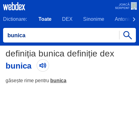
Dictionare:
Toate
DEX
Sinonime
Antonime
definiția bunica definiție dex
bunica
găsește rime pentru
bunica