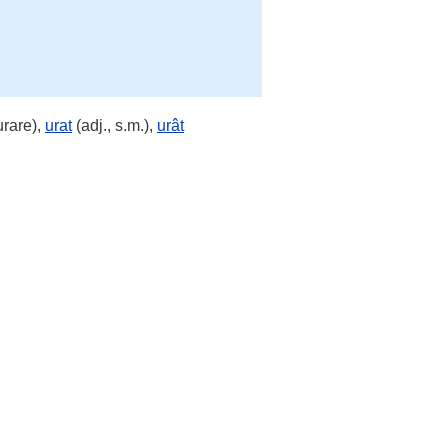
urare),
urat
(adj., s.m.),
urât