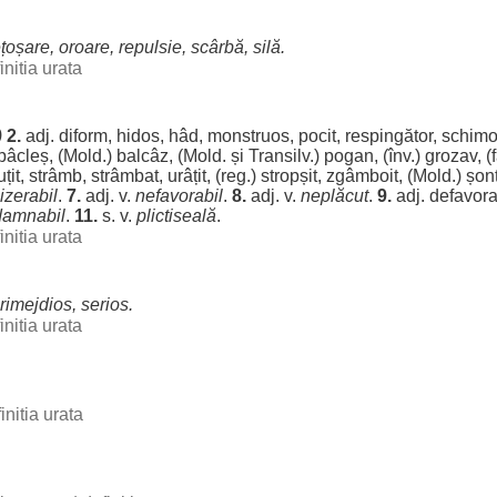
ețoșare
,
oroare
,
repulsie
,
scârbă
,
silă
.
initia urata
)
2.
adj.
diform
,
hidos
,
hâd
,
monstruos
,
pocit
,
respingător
,
schimo
pâcleș
, (Mold.)
balcâz
, (Mold. și Transilv.)
pogan
, (înv.)
grozav
, 
uțit
,
strâmb
,
strâmbat
,
urâțit
, (
reg
.)
stropșit
,
zgâmboit
, (Mold.)
șonț
izerabil
.
7.
adj. v.
nefavorabil
.
8.
adj. v.
neplăcut
.
9.
adj.
defavora
damnabil
.
11.
s. v.
plictiseală
.
initia urata
rimejdios
,
serios
.
initia urata
initia urata