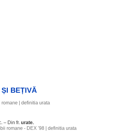
ȘI BEȚIVĂ
ii romane
|
definitia urata
c
. – Din fr.
urate
.
imbii romane - DEX '98
|
definitia urata