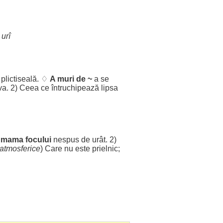
)
urî
;
plictiseală
. ♢
A
muri
de ~
a se
va. 2) Ceea ce
întruchipează
lipsa
e
mama
focului
nespus
de
urât
. 2)
atmosferice
) Care nu este
prielnic
;