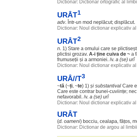
Dictionar: Dictionar ortografic al lim
1
URÂT
adv
. Într-un
mod
neplăcut
;
displăcut
.
Dictionar: Noul dictionar explicativ 
2
URÂT
n
. 1)
Stare
a
omului
care se
plictiseș
plictisi
grozav
.
A-i ține cuiva de ~
a
frumuseții
și a
armoniei
. /v.
a (se)
urî
Dictionar: Noul dictionar explicativ 
3
URÂ//T
~
tă
(~
ți
, ~
te
) 1)
și
substantival
Care e
Care este
contrar
bunei
-
cuviințe
;
nec
nefavorabil
. /v.
a (se)
urî
Dictionar: Noul dictionar explicativ 
URÂT
(
d.
oameni
)
bocciu
,
cealapa
,
fățos
,
m
Dictionar: Dictionar de argou al limb