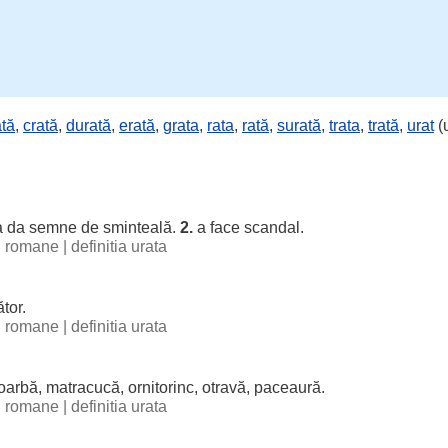
tă
,
crată
,
durată
,
erată
,
grata
,
rata
,
rată
,
surată
,
trata
,
trată
,
urat
(
 a da
semne
de
sminteală
.
2.
a
face
scandal
.
ii romane
|
definitia urata
tor
.
ii romane
|
definitia urata
oarbă
,
matracucă
,
ornitorinc
,
otravă
,
paceaură
.
ii romane
|
definitia urata