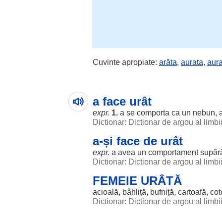
Cuvinte apropiate:
arăta
,
aurata
,
aura
a face urât
expr.
1.
a se
comporta
ca un
nebun
,
Dictionar: Dictionar de argou al limb
a-și face de urât
expr.
a avea un
comportament
supără
Dictionar: Dictionar de argou al limb
FEMEIE URÂTĂ
acioală
,
bâhliță
,
bufniță
,
cartoafă
,
cot
Dictionar: Dictionar de argou al limb