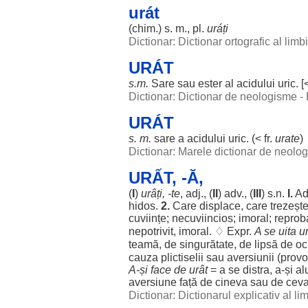
urát
(
chim
.) s. m., pl.
uráți
Dictionar: Dictionar ortografic al lim
URÁT
s.m.
Sare
sau
ester
al
acidului
uric
. [
Dictionar: Dictionar de neologisme -
URÁT
s. m.
sare
a
acidului
uric
. (< fr.
urate
)
Dictionar: Marele dictionar de neol
URẤT, -Ă,
(
I
)
urâți
, -te
, adj., (
II
) adv., (
III
) s.n.
I.
Ad
hidos
.
2.
Care
displace
, care
trezeșt
cuviințe
;
necuviincios
;
imoral
;
reprob
nepotrivit
,
imoral
. ♢ Expr.
A se
uita
u
teamă
, de
singurătate
, de
lipsă
de
oc
cauza
plictiselii
sau
aversiunii
(
provo
A-și
face
de
urât
= a se
distra
, a-și
al
aversiune
față
de cineva sau de ceva
Dictionar: Dictionarul explicativ al l