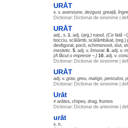
URÂT
s. v.
aversiune
,
dezgust
,
greață
,
îngr
Dictionar: Dictionar de sinonime
|
def
URÂT
adj., s.
1.
adj. (arg.)
nasol
.
(Ce
fată
~!
bocciu
,
scălâmb
,
scălâmbăiat
, (
reg
.)
desfigurat
,
pocit
,
schimonosit
,
slut
,
sl
inestetic
.
5.
adj. v.
înnorat
.
6.
adj. v.
m
(A
făcut
o
impresie
~.)
10.
adj. v.
con
Dictionar: Dictionar de sinonime
|
def
URÂT
adj. v.
grav
,
greu
,
malign
,
periculos
,
p
Dictionar: Dictionar de sinonime
|
def
Urât
≠
arătos
,
chipeș
,
drag
,
frumos
Dictionar: Dictionar de antonime
|
def
urât
s. n.