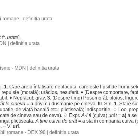
bii romane
|
definitia urata
< fr.
urate
].
 DN
|
definitia urata
ogisme - MDN
|
definitia urata
j.
1.
Care are o
înfățișare
neplăcută
, care este
lipsit
de
frumuseț
e
repulsie
(
morală
);
urâcios
,
nesuferit
. ♦ (
Despre
comportare
,
fap
abil
. ♦
Neplăcut
;
grav
.
3.
(
Despre
timp
)
Posomorât
,
ploios
,
frigur
rât
la cineva
= a
privi
cu
dușmănie
pe cineva.
III.
S.n.
1.
Stare
su
upație
, de
viață
banală
etc.;
plictiseală
;
indispoziție
. ♢
Loc
. pre
cate
de cineva sau de ceva). ♢ Expr.
A-i fi
(cuiva)
urât
=
a)
a se
unga
plictiseala
.
A ține cuiva de
urât
= a
sta
în
compania
cuiva (
. – V.
urî
.
imbii romane - DEX '98
|
definitia urata