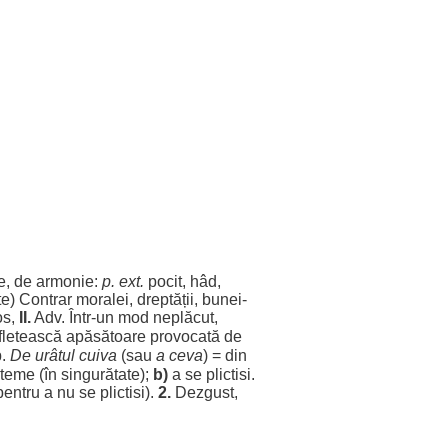
e
, de armonie:
p. ext.
pocit
,
hâd
,
te
)
Contrar
moralei
,
dreptății
,
bunei
-
os
,
II.
Adv. Într-un
mod
neplăcut
,
fletească
apăsătoare
provocată
de
p.
De
urâtul
cuiva
(sau
a ceva
) = din
teme
(în
singurătate
);
b)
a se
plictisi
.
pentru
a nu se
plictisi
).
2.
Dezgust
,