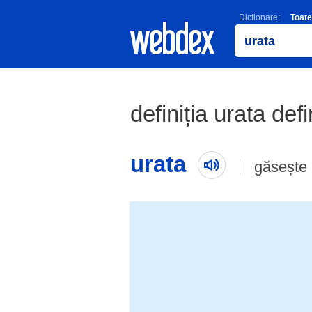
Dictionare:
Toate
definiția urata defi
urata
găsește 