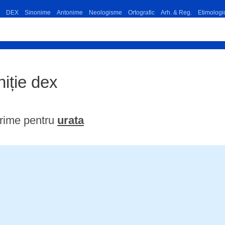
DEX
Sinonime
Antonime
Neologisme
Ortografic
Arh. & Reg.
Etimologi
niție dex
rime pentru
urata