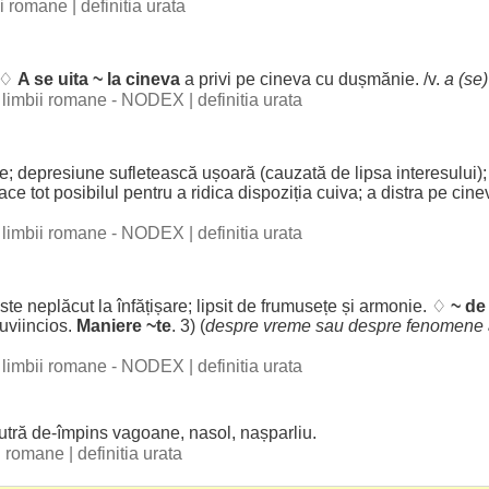
bii romane
|
definitia urata
 ♢
A se
uita
~ la cineva
a
privi
pe cineva cu
dușmănie
. /v.
a (se
al limbii romane - NODEX
|
definitia urata
te
;
depresiune
sufletească
ușoară
(
cauzată
de
lipsa
interesului
)
face
tot
posibilul
pentru
a
ridica
dispoziția
cuiva; a
distra
pe cine
al limbii romane - NODEX
|
definitia urata
ste
neplăcut
la
înfățișare
;
lipsit
de
frumusețe
și
armonie
. ♢
~ d
uviincios
.
Maniere
~te
. 3) (
despre
vreme
sau
despre
fenomene
al limbii romane - NODEX
|
definitia urata
utră
de-
împins
vagoane
,
nasol
, nașparliu.
ii romane
|
definitia urata