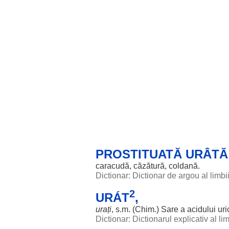
PROSTITUATĂ URÂTĂ 
caracudă
,
căzătură
,
coldană
.
Dictionar: Dictionar de argou al limb
2
URÁT
,
urați
, s.m. (
Chim
.)
Sare
a
acidului
uri
Dictionar: Dictionarul explicativ al l