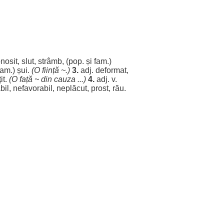
nosit
,
slut
,
strâmb
, (pop. și fam.)
(fam.)
șui
.
(O
ființă
~.)
3.
adj.
deformat
,
it
.
(O
față
~ din
cauza
...)
4.
adj. v.
bil
,
nefavorabil
,
neplăcut
,
prost
,
rău
.