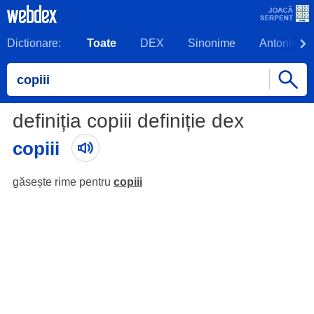
Dictionare:
Toate
DEX
Sinonime
Antonime
definiția copiii definiție dex
copiii
găsește rime pentru
copiii