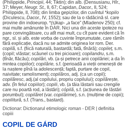
(Philippide,
Principii
,
44; Tiktin); din
alb
. (Densusianu,
Hlr.,
37; Meyer,
Neugr.
St
.,
II, 67; Capidan,
Dacor.,
II, 524;
Philippide, II, 708); din
limba
gepizilor
, din cuvîntul *
kopilo
(Diculescu,
Dacor.,
IV
, 1552); sau de la o
rădăcină
sl. care
provine
din indoeurop. *
(s)kap-
„a
face
” (Mladenov 250); cf.
mai
multe
amănunte
în
DAR
. Nici
una
din
aceste
ipoteze
nu
pare
convingătoare
, cu
atît
mai
mult
, cu
cît
pare
evident
că în
ngr., sl. și
alb
. este
vorba
de
cuvinte
împrumutate
, care rămîn
fără
explicație
,
dacă
nu se
admite
originea
lor
rom
. Der.
copilă
,
s.f. (
fiică
naturală
,
bastardă
;
fată
,
tînără
);
copileț
,
s.m.
(
copil
;
vlăstar
;
scăunel
cu
trei
picioare
);
copilandru
, s.m.
(
tînăr
,
flăcău
);
copilări
,
vb. (a-și
petrece
anii
copilăriei
; a da în
mintea
copiilor
);
copilărie
,
s.f. (
perioadă
a
vieții
omenești
de
la
naștere
pînă
la
adolescență
;
faptă
,
purtare
de
copil
,
naivitate
;
ramolisment
);
copilăros
, adj. (ca un
copil
);
copilăresc
, adj.(al
copilului
,
propriu
copilului
);
copilărește
,
adv. (în
felul
copiilor
);
copili
, vb. (a
tăia
lăstarii
sau
crengile
care nu
poartă
rod
, a
lăstări
);
cópilă
, s.f. (
acțiunea
de
lăstări
porumbul
);
copilăret
(var.
copilărime
), s.n. (
mulțime
de
copii
);
copilitură,
s.f. (Trans.,
bastard
).
Dictionar: Dictionarul etimologic roman - DER
|
definitia
copiii
COPIL DE GÁRD