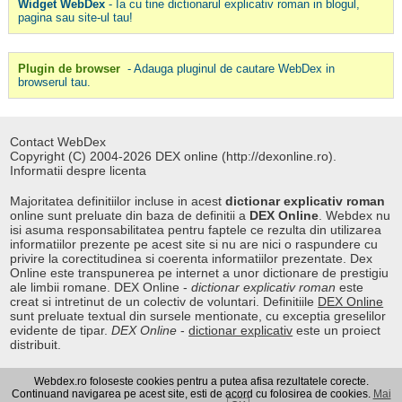
Widget WebDex
- Ia cu tine dictionarul explicativ roman in blogul,
pagina sau site-ul tau!
Plugin de browser
- Adauga pluginul de cautare WebDex in
browserul tau.
Contact WebDex
Copyright (C) 2004-2026 DEX online (http://dexonline.ro).
Informatii despre licenta
Majoritatea definitiilor incluse in acest
dictionar explicativ roman
online sunt preluate din baza de definitii a
DEX Online
. Webdex nu
isi asuma responsabilitatea pentru faptele ce rezulta din utilizarea
informatiilor prezente pe acest site si nu are nici o raspundere cu
privire la corectitudinea si coerenta informatiilor prezentate. Dex
Online este transpunerea pe internet a unor dictionare de prestigiu
ale limbii romane. DEX Online -
dictionar explicativ roman
este
creat si intretinut de un colectiv de voluntari. Definitiile
DEX Online
sunt preluate textual din sursele mentionate, cu exceptia greselilor
evidente de tipar.
DEX Online
-
dictionar explicativ
este un proiect
distribuit.
Webdex.ro foloseste cookies pentru a putea afisa rezultatele corecte.
Curs valutar
|
Kurs walut
|
Pret fier vechi
Continuand navigarea pe acest site, esti de acord cu folosirea de cookies.
Mai