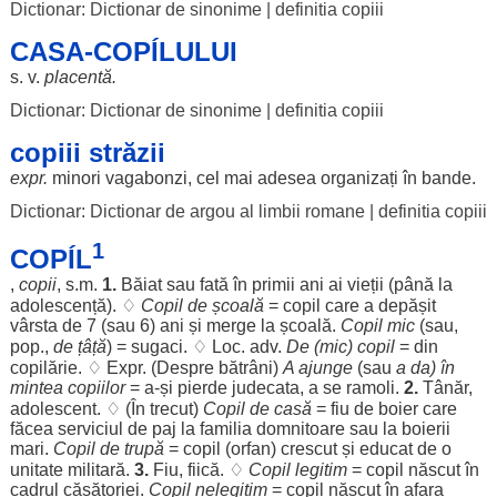
Dictionar: Dictionar de sinonime
|
definitia copiii
CASA-COPÍLULUI
s. v.
placentă
.
Dictionar: Dictionar de sinonime
|
definitia copiii
copiii străzii
expr.
minori
vagabonzi
, cel mai
adesea
organizați
în
bande
.
Dictionar: Dictionar de argou al limbii romane
|
definitia copiii
1
COPÍL
,
copii
, s.m.
1.
Băiat
sau
fată
în
primii
ani
ai
vieții
(până la
adolescență
). ♢
Copil
de
școală
=
copil
care a
depășit
vârsta
de 7 (sau 6)
ani
și
merge
la
școală
.
Copil
mic
(sau,
pop.,
de
țâță
) =
sugaci
. ♢
Loc
. adv.
De (
mic
)
copil
= din
copilărie
. ♢ Expr. (
Despre
bătrâni
)
A
ajunge
(sau
a da) în
mintea
copiilor
= a-și
pierde
judecata
, a se
ramoli
.
2.
Tânăr
,
adolescent
. ♢ (În
trecut
)
Copil
de
casă
=
fiu
de
boier
care
făcea
serviciul
de
paj
la
familia
domnitoare
sau la
boierii
mari
.
Copil
de
trupă
=
copil
(
orfan
)
crescut
și
educat
de o
unitate
militară
.
3.
Fiu
,
fiică
. ♢
Copil
legitim
=
copil
născut
în
cadrul
căsătoriei
.
Copil
nelegitim
=
copil
născut
în
afara