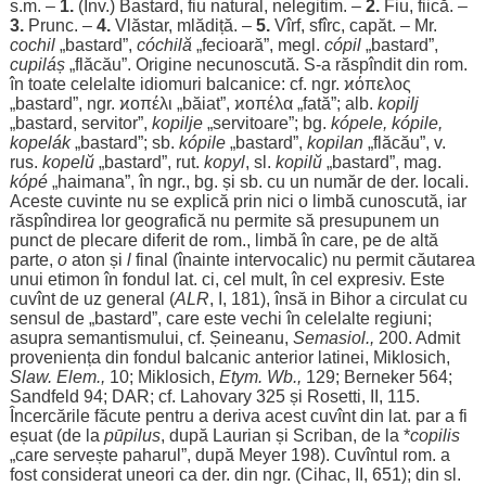
s.m. –
1.
(Înv.)
Bastard
,
fiu
natural
,
nelegitim
. –
2.
Fiu
,
fiică
. –
3.
Prunc
. –
4.
Vlăstar
,
mlădiță
. –
5.
Vîrf, sfîrc,
capăt
. – Mr.
cochil
„
bastard
”,
cóchilă
„
fecioară
”, megl.
cópil
„
bastard
”,
cupiláș
„
flăcău
”.
Origine
necunoscută
. S-a răspîndit din
rom
.
în toate
celelalte
idiomuri
balcanice: cf. ngr. ϰόπελος
„
bastard
”, ngr. ϰοπέλι „
băiat
”, ϰοπέλα „
fată
”;
alb
.
kopilj
„
bastard
,
servitor
”,
kopilje
„
servitoare
”; bg.
kópele, kópile,
kopelák
„
bastard
”; sb.
kópile
„
bastard
”,
kopilan
„
flăcău
”, v.
rus
.
kopelŭ
„
bastard
”, rut.
kopyl
, sl.
kopilŭ
„
bastard
”, mag.
kópé
„
haimana
”, în ngr., bg. și sb. cu un
număr
de der.
locali
.
Aceste
cuvinte
nu se
explică
prin nici o
limbă
cunoscută
,
iar
răspîndirea
lor
geografică
nu
permite
să
presupunem
un
punct
de
plecare
diferit
de
rom
.,
limbă
în care, pe de altă
parte
,
o
aton
și
l
final
(
înainte
intervocalic
) nu
permit
căutarea
unui
etimon
în
fondul
lat. ci, cel
mult
, în cel
expresiv
. Este
cuvînt de
uz
general
(
ALR
, I, 181), însă in Bihor a
circulat
cu
sensul
de „
bastard
”, care este
vechi
în
celelalte
regiuni
;
asupra
semantismului
, cf. Șeineanu,
Semasiol.,
200.
Admit
proveniența
din
fondul
balcanic
anterior
latinei
, Miklosich,
Slaw. Elem.,
10; Miklosich,
Etym. Wb.,
129; Berneker 564;
Sandfeld 94;
DAR
; cf. Lahovary 325 și Rosetti, II, 115.
Încercările
făcute
pentru
a
deriva
acest cuvînt din lat.
par
a fi
eșuat
(de la
pūpilus
, după Laurian și Scriban, de la *
copilis
„care
servește
paharul
”, după Meyer 198). Cuvîntul
rom
. a
fost
considerat
uneori
ca der. din ngr. (Cihac, II, 651); din sl.