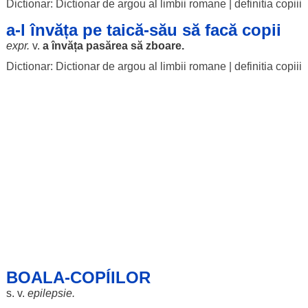
Dictionar: Dictionar de argou al limbii romane
|
definitia copiii
a-l învăța pe taică-său să facă copii
expr.
v.
a
învăța
pasărea
să
zboare
.
Dictionar: Dictionar de argou al limbii romane
|
definitia copiii
BOALA-COPÍILOR
s. v.
epilepsie
.