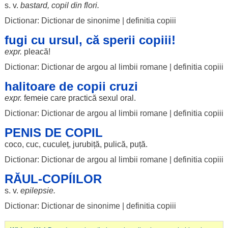
s. v.
bastard
,
copil
din
flori
.
Dictionar: Dictionar de sinonime
|
definitia copiii
fugi cu ursul, că sperii copiii!
expr.
pleacă
!
Dictionar: Dictionar de argou al limbii romane
|
definitia copiii
halitoare de copii cruzi
expr.
femeie
care
practică
sexul
oral
.
Dictionar: Dictionar de argou al limbii romane
|
definitia copiii
PENIS DE COPIL
coco
,
cuc
,
cuculeț
,
jurubiță
, pulică,
puță
.
Dictionar: Dictionar de argou al limbii romane
|
definitia copiii
RĂUL-COPÍILOR
s. v.
epilepsie
.
Dictionar: Dictionar de sinonime
|
definitia copiii