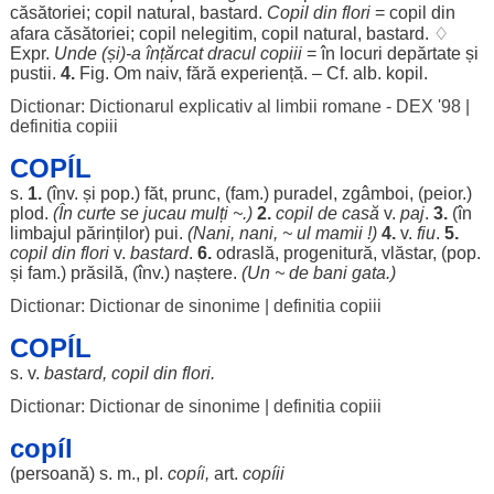
căsătoriei
;
copil
natural
,
bastard
.
Copil
din
flori
=
copil
din
afara
căsătoriei
;
copil
nelegitim
,
copil
natural
,
bastard
. ♢
Expr.
Unde (și)-a
înțărcat
dracul
copiii
= în
locuri
depărtate
și
pustii
.
4.
Fig.
Om
naiv
,
fără
experiență
. – Cf.
alb
.
kopil
.
Dictionar: Dictionarul explicativ al limbii romane - DEX '98
|
definitia copiii
COPÍL
s.
1.
(înv. și pop.)
făt
,
prunc
, (fam.)
puradel
,
zgâmboi
, (peior.)
plod
.
(În
curte
se
jucau
mulți
~.)
2.
copil
de
casă
v.
paj
.
3.
(în
limbajul
părinților
)
pui
.
(
Nani
,
nani
, ~ ul mamii !)
4.
v.
fiu
.
5.
copil
din
flori
v.
bastard
.
6.
odraslă
,
progenitură
,
vlăstar
, (pop.
și fam.)
prăsilă
, (înv.)
naștere
.
(Un ~ de
bani
gata
.)
Dictionar: Dictionar de sinonime
|
definitia copiii
COPÍL
s. v.
bastard
,
copil
din
flori
.
Dictionar: Dictionar de sinonime
|
definitia copiii
copíl
(
persoană
) s. m., pl.
copíi
,
art
.
copíii