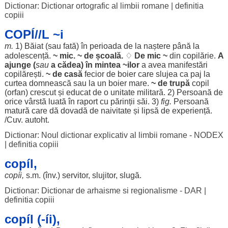
Dictionar: Dictionar ortografic al limbii romane
|
definitia
copiii
COPÍ//L ~i
m.
1)
Băiat
(sau
fată
) în
perioada
de la
naștere
până la
adolescență
.
~
mic
. ~ de
școală
.
♢
De
mic
~
din
copilărie
.
A
ajunge
(
sau
a
cădea
) în
mintea
~ilor
a avea
manifestări
copilărești
.
~ de
casă
fecior
de
boier
care
slujea
ca
paj
la
curtea
domnească
sau la un
boier
mare
.
~ de
trupă
copil
(
orfan
)
crescut
și
educat
de o
unitate
militară
. 2)
Persoană
de
orice
vârstă
luată
în
raport
cu
părinții
săi
. 3)
fig.
Persoană
matură
care dă
dovadă
de
naivitate
și
lipsă
de
experiență
.
/Cuv. autoht.
Dictionar: Noul dictionar explicativ al limbii romane - NODEX
|
definitia copiii
copíl,
copíi
,
s.m. (înv.)
servitor
,
slujitor
,
slugă
.
Dictionar: Dictionar de arhaisme si regionalisme - DAR
|
definitia copiii
copíl (-íi),