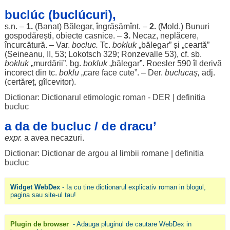
buclúc (buclúcuri),
s.n. –
1.
(
Banat
)
Bălegar
, îngrășămînt. –
2.
(Mold.)
Bunuri
gospodărești
,
obiecte
casnice
. –
3.
Necaz
,
neplăcere
,
încurcătură
. – Var.
bocluc
.
Tc.
bokluk
„
bălegar
” și „
ceartă
”
(Șeineanu, II, 53; Lokotsch 329; Ronzevalle 53), cf. sb.
bokluk
„
murdării
”, bg.
bokluk
„
bălegar
”. Roesler 590
îl
derivă
incorect
din tc.
boklu
„care
face
cute
”. – Der.
buclucaș
,
adj.
(
certăreț
, gîlcevitor).
Dictionar: Dictionarul etimologic roman - DER
|
definitia
bucluc
a da de bucluc / de dracu’
expr.
a avea
necazuri
.
Dictionar: Dictionar de argou al limbii romane
|
definitia
bucluc
Widget WebDex
- Ia cu tine dictionarul explicativ roman in blogul,
pagina sau site-ul tau!
Plugin de browser
- Adauga pluginul de cautare WebDex in