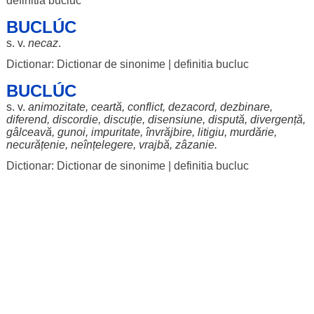
definitia bucluc
BUCLÚC
s. v.
necaz
.
Dictionar: Dictionar de sinonime
|
definitia bucluc
BUCLÚC
s. v.
animozitate
,
ceartă
,
conflict
,
dezacord
,
dezbinare
,
diferend
,
discordie
,
discuție
,
disensiune
,
dispută
,
divergență
,
gâlceavă
,
gunoi
,
impuritate
,
învrăjbire
,
litigiu
,
murdărie
,
necurățenie
,
neînțelegere
,
vrajbă
,
zâzanie
.
Dictionar: Dictionar de sinonime
|
definitia bucluc