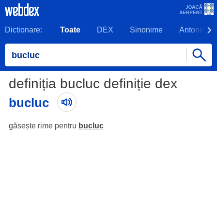
Dictionare:
Toate
DEX
Sinonime
Antonime
definiția bucluc definiție dex
bucluc
găsește rime pentru
bucluc