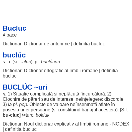
Bucluc
≠
pace
Dictionar: Dictionar de antonime
|
definitia bucluc
buclúc
s. n. (
sil
.
-cluc
), pl.
buclúcuri
Dictionar: Dictionar ortografic al limbii romane
|
definitia
bucluc
BUCLÚC ~uri
n.
1)
Situație
complicată
și
neplăcută
;
încurcătură
. 2)
Ciocnire
de
păreri
sau de
interese
;
neînțelegere
;
discordie
.
3)
la pl. pop.
Obiecte
de
valoare
neînsemnată
aflate
în
posesia
unei
persoane
(și
constituind
bagajul
acesteia
). [
Sil
.
bu
-cluc
] /<
turc
.
bokluk
Dictionar: Noul dictionar explicativ al limbii romane - NODEX
|
definitia bucluc