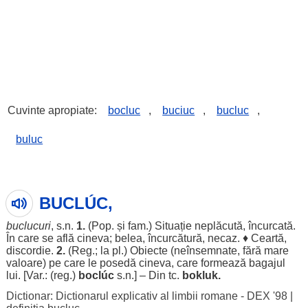
Cuvinte apropiate:
bocluc
,
buciuc
,
bucluc
,
buluc
BUCLÚC,
buclucuri
, s.n.
1.
(Pop. și fam.)
Situație
neplăcută
,
încurcată
.
În care se
află
cineva;
belea
,
încurcătură
,
necaz
. ♦
Ceartă
,
discordie
.
2.
(
Reg
.; la pl.)
Obiecte
(
neînsemnate
,
fără
mare
valoare
) pe care
le
posedă
cineva, care
formează
bagajul
lui. [Var.: (
reg
.)
boclúc
s.n.] – Din tc.
bokluk.
Dictionar: Dictionarul explicativ al limbii romane - DEX '98
|