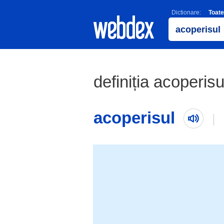
Dictionare:
Toate
definiția acoperisu
acoperisul