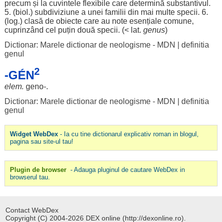
precum
și la
cuvintele
flexibile
care
determină
substantivul
.
5. (biol.)
subdiviziune
a unei
familii
din mai
multe
specii
. 6.
(
log
.)
clasă
de
obiecte
care au
note
esențiale
comune
,
cuprinzând
cel
puțin
două
specii
. (< lat.
genus
)
Dictionar: Marele dictionar de neologisme - MDN
|
definitia
genul
2
-GÉN
elem.
geno
-.
Dictionar: Marele dictionar de neologisme - MDN
|
definitia
genul
Widget WebDex
- Ia cu tine dictionarul explicativ roman in blogul,
pagina sau site-ul tau!
Plugin de browser
- Adauga pluginul de cautare WebDex in
browserul tau.
Contact WebDex
Copyright (C) 2004-2026 DEX online (http://dexonline.ro).