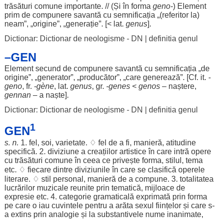
trăsături
comune
importante
. // (Și în
forma
geno
-
)
Element
prim
de
compunere
savantă
cu
semnificația
„(
referitor
la)
neam
”, „
origine
”, „
generație
”. [< lat.
genus
].
Dictionar: Dictionar de neologisme - DN
|
definitia genul
–GEN
Element
secund
de
compunere
savantă
cu
semnificația
„de
origine
”, „
generator
”, „
producător
”, „care
generează
”. [Cf. it.
-
geno
, fr.
-
gène
, lat.
genus
, gr.
-genes
<
genos
–
naștere
,
gennan
– a
naște
].
Dictionar: Dictionar de neologisme - DN
|
definitia genul
1
GEN
s. n.
1.
fel
,
soi
,
varietate
. ♢
fel
de a fi,
manieră
,
atitudine
specifică
. 2.
diviziune
a
creațiilor
artistice
în care
intră
opere
cu
trăsături
comune
în ceea ce
privește
forma
,
stilul
,
tema
etc. ♢
fiecare
dintre
diviziunile
în care se
clasifică
operele
literare
. ♢
stil
personal
,
manieră
de a
compune
. 3.
totalitatea
lucrărilor
muzicale
reunite
prin
tematică
,
mijloace
de
expresie
etc. 4.
categorie
gramaticală
exprimată
prin
forma
pe care o
iau
cuvintele
pentru
a
arăta
sexul
ființelor
și care s-
a
extins
prin
analogie
și la
substantivele
nume
inanimate
,