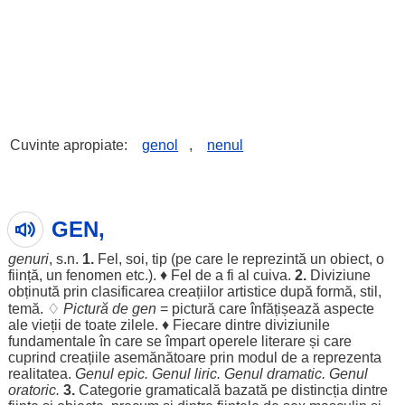
Cuvinte apropiate:
genol
,
nenul
GEN,
genuri
, s.n.
1.
Fel
,
soi
,
tip
(pe care
le
reprezintă
un
obiect
, o
ființă
, un
fenomen
etc.). ♦
Fel
de a fi al cuiva.
2.
Diviziune
obținută
prin
clasificarea
creațiilor
artistice
după
formă
,
stil
,
temă
. ♢
Pictură
de
gen
=
pictură
care
înfățișează
aspecte
ale
vieții
de toate
zilele
. ♦
Fiecare
dintre
diviziunile
fundamentale
în care se
împart
operele
literare
și care
cuprind
creațiile
asemănătoare
prin
modul
de a
reprezenta
realitatea
.
Genul
epic
. Genul
liric
. Genul
dramatic
. Genul
oratoric
.
3.
Categorie
gramaticală
bazată
pe
distincția
dintre