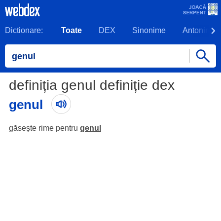
Dictionare:
Toate
DEX
Sinonime
Antonime
definiția genul definiție dex
genul
găsește rime pentru
genul