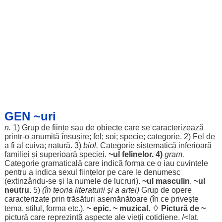
GEN ~uri
n.
1)
Grup
de
ființe
sau de
obiecte
care se
caracterizează
printr-o
anumită
însușire
;
fel
;
soi
;
specie
;
categorie
. 2)
Fel
de
a fi al cuiva;
natură
. 3)
biol.
Categorie
sistematică
inferioară
familiei
și
superioară
speciei
.
~ul
felinelor
. 4)
gram
.
Categorie
gramaticală
care
indică
forma
ce o
iau
cuvintele
pentru
a
indica
sexul
ființelor
pe care
le
denumesc
(extinzându-se și la
numele
de
lucruri
).
~ul
masculin
.
~ul
neutru
. 5)
(în
teoria
literaturii
și a
artei
)
Grup
de
opere
caracterizate
prin
trăsături
asemănătoare
(în ce
privește
tema
,
stilul
,
forma
etc.).
~
epic
. ~
muzical
. ♢
Pictură
de ~
pictură
care
reprezintă
aspecte
ale
vieții
cotidiene
. /<lat.