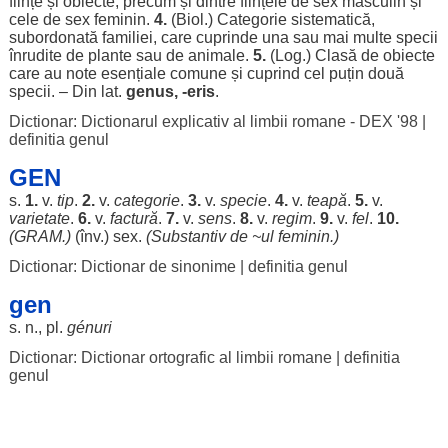
ființe
și
obiecte
,
precum
și
dintre
ființele
de
sex
masculin
și
cele
de
sex
feminin
.
4.
(Biol.)
Categorie
sistematică
,
subordonată
familiei
, care
cuprinde
una
sau mai
multe
specii
înrudite
de
plante
sau de
animale
.
5.
(
Log
.)
Clasă
de
obiecte
care au
note
esențiale
comune
și
cuprind
cel
puțin
două
specii
. – Din lat.
genus, -eris
.
Dictionar: Dictionarul explicativ al limbii romane - DEX '98
|
definitia genul
GEN
s.
1.
v.
tip
.
2.
v.
categorie
.
3.
v.
specie
.
4.
v.
teapă
.
5.
v.
varietate
.
6.
v.
factură
.
7.
v.
sens
.
8.
v.
regim
.
9.
v.
fel
.
10.
(
GRAM
.)
(înv.)
sex
.
(
Substantiv
de ~ul
feminin
.)
Dictionar: Dictionar de sinonime
|
definitia genul
gen
s. n., pl.
génuri
Dictionar: Dictionar ortografic al limbii romane
|
definitia
genul