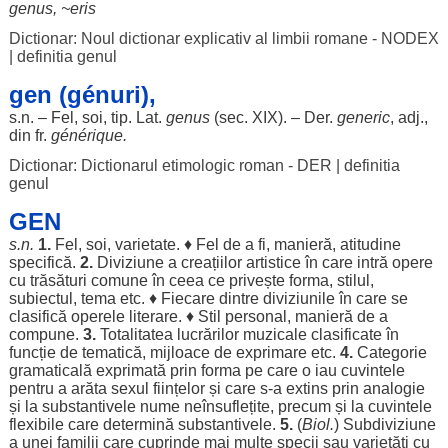
genus, ~eris
Dictionar: Noul dictionar explicativ al limbii romane - NODEX
|
definitia genul
gen (génuri),
s.n. –
Fel
,
soi
,
tip
. Lat.
genus
(
sec
. XIX). – Der.
generic
, adj.,
din fr.
générique.
Dictionar: Dictionarul etimologic roman - DER
|
definitia
genul
GEN
s.n.
1.
Fel
,
soi
,
varietate
. ♦
Fel
de a fi,
manieră
,
atitudine
specifică
.
2.
Diviziune
a
creațiilor
artistice
în care
intră
opere
cu
trăsături
comune
în ceea ce
privește
forma
,
stilul
,
subiectul
,
tema
etc. ♦
Fiecare
dintre
diviziunile
în care se
clasifică
operele
literare
. ♦
Stil
personal
,
manieră
de a
compune
.
3.
Totalitatea
lucrărilor
muzicale
clasificate
în
funcție
de
tematică
,
mijloace
de
exprimare
etc.
4.
Categorie
gramaticală
exprimată
prin
forma
pe care o
iau
cuvintele
pentru
a
arăta
sexul
ființelor
și care s-a
extins
prin
analogie
și la
substantivele
nume
neînsuflețite
,
precum
și la
cuvintele
flexibile
care
determină
substantivele
.
5.
(
Biol.
)
Subdiviziune
a unei
familii
care
cuprinde
mai
multe
specii
sau
varietăți
cu