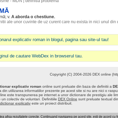
ogisme - MDN
|
definitia problemă
EMĂ
mă; v.
A
aborda
o
chestiune
.
itii ale unor cuvinte de uz curent care nu exista in nici unul din 
ionarul explicativ roman in blogul, pagina sau site-ul tau!
ginul de cautare WebDex in browserul tau.
Copyright (C) 2004-2026 DEX online (http
tionar explicativ roman
online sunt preluate din baza de definitii a
DE
 din utilizarea informatiilor prezente pe acest site si nu are nici o raspu
line este transpunerea pe internet a unor dictionare de prestigiu ale l
 un colectiv de voluntari. Definitiile
DEX Online
sunt preluate textual di
dictionar explicativ
este un proiect distribuit.
a afisa rezultatele corecte. Continuand navigarea pe acest site, esti de acord cu 