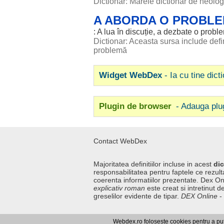
Dictionar: Marele dictionar de neol
A ABORDA O PROBL
: A
lua
în
discuție
, a
dezbate
o proble
Dictionar: Aceasta sursa include defin
problemă
Widget WebDex
- Ia cu tine dict
Plugin de browser
- Adauga plu
Contact WebDex
Majoritatea definitiilor incluse in acest
dic
responsabilitatea pentru faptele ce rezulta
coerenta informatiilor prezentate. Dex On
explicativ roman
este creat si intretinut de
greselilor evidente de tipar.
DEX Online
-
Curs valutar
|
Kurs walut
|
Pret fier vechi
Webdex.ro foloseste cookies pentru a pute