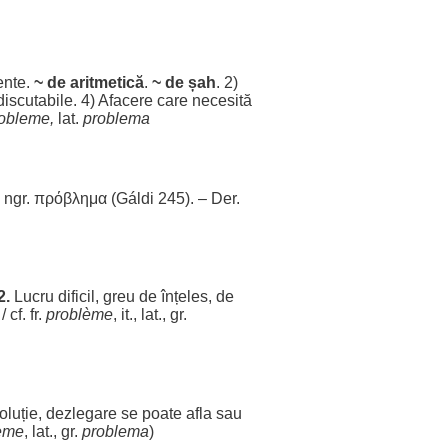
ente
.
~ de
aritmetică
.
~ de
șah
. 2)
discutabile
. 4)
Afacere
care
necesită
obleme
,
lat.
problema
in ngr. πρόβλημα (Gáldi 245). – Der.
2.
Lucru
dificil
,
greu
de
înțeles
, de
/ cf. fr.
problème
, it., lat., gr.
oluție
,
dezlegare
se
poate
afla
sau
ème
, lat., gr.
problema
)