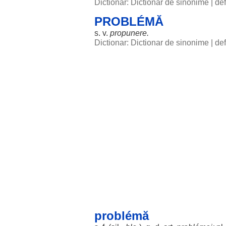
Dictionar: Dictionar de sinonime
|
def
PROBLÉMĂ
s. v.
propunere
.
Dictionar: Dictionar de sinonime
|
def
problémă