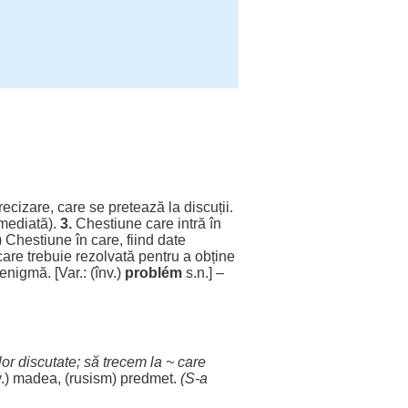
recizare
, care se
pretează
la
discuții
.
mediată
).
3.
Chestiune
care
intră
în
)
Chestiune
în care,
fiind
date
care
trebuie
rezolvată
pentru
a
obține
enigmă
. [Var.: (înv.)
problém
s.n.] –
lor
discutate
; să
trecem
la ~ care
v.)
madea
, (
rusism
)
predmet
.
(S-a