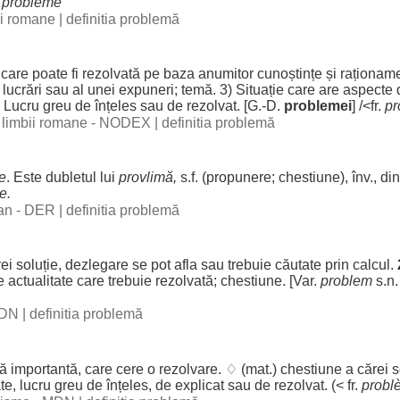
.
probléme
bii romane
|
definitia problemă
care
poate
fi
rezolvată
pe
baza
anumitor
cunoștințe
și
raționam
i
lucrări
sau al unei
expuneri
;
temă
. 3)
Situație
care are
aspecte
)
Lucru
greu
de
înțeles
sau de
rezolvat
. [G.-D.
problemei
] /<fr.
pr
al limbii romane - NODEX
|
definitia problemă
e
. Este
dubletul
lui
provlimă,
s.f. (
propunere
;
chestiune
), înv., d
e.
man - DER
|
definitia problemă
ei
soluție
,
dezlegare
se
pot
afla
sau
trebuie
căutate
prin
calcul
.
e
actualitate
care
trebuie
rezolvată
;
chestiune
. [Var.
problem
s.n. 
 DN
|
definitia problemă
că
importantă
, care
cere
o
rezolvare
. ♢ (
mat
.)
chestiune
a
cărei
s
ate
,
lucru
greu
de
înțeles
, de
explicat
sau de
rezolvat
. (< fr.
probl