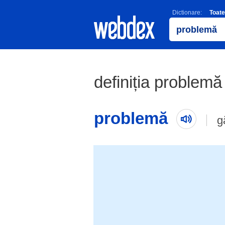
Dictionare:
Toate
definiția problemă 
problemă
g