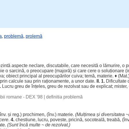
a
,
problemă
,
prolemă
ezintă
aspecte
neclare
,
discutabile
, care
necesită
o
lămurire
, o
p
uie
o
sarcină
, o
preocupare
(
majoră
) și care
cere
o
soluționare
(
i
va;
obiect
principal
al
preocupărilor
cuiva;
temă
,
materie
. ♦ (
Mat
.
 prin
calcule
sau prin
raționamente
, a unor
date
.
II.
1.
Dificultate
.
Lucru
greu
de
înțeles
,
greu
de
rezolvat
sau de
explicat
;
mister
,
imbii romane - DEX '98
|
definitia problemă
(înv. și
reg
.)
prochimen
, (înv.)
materie
.
(
Mulțimea
și
diversitatea
~
cere
.
4.
chestiune
,
lucru
,
poveste
,
pricină
,
socoteală
,
treabă
, (în
ate
.
(
Sunt
încă
multe
~ de
rezolvat
.)