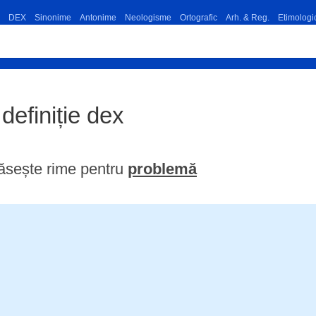
DEX
Sinonime
Antonime
Neologisme
Ortografic
Arh. & Reg.
Etimologi
definiție dex
ăsește rime pentru
problemă