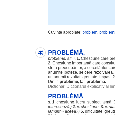
Cuvinte apropiate:
problem
,
problem
PROBLÉMĂ,
probleme
,
s.f.
I.
1.
Chestiune
care
pr
2.
Chestiune
importantă
care
constit
sfera
preocupărilor
, a
cercetărilor
cui
anumite
ipoteze
, se
cere
rezolvarea
,
un
anumit
rezultat
;
greutate
,
impas
.
2
Din fr.
problème
,
lat.
problema.
Dictionar: Dictionarul explicativ al l
PROBLÉMĂ
s.
1.
chestiune
,
lucru
,
subiect
,
temă
, 
interesează
.)
2.
v.
chestiune
.
3.
v.
afa
lămurit
~ aceea?)
5.
dificultate
,
greut