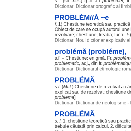
s. f. (
sil
.
-ble-
), g.-d.
art
.
problémei
;
pl
Dictionar: Dictionar ortografic al lim
PROBLÉM//Ă ~e
f.
1)
Chestiune
teoretică
sau
practică
Obiect
de care se
ocupă
autorul
une
rezolvare
;
chestiune
;
treabă
;
lucru
. 5
Dictionar: Noul dictionar explicativ 
problémă (probléme),
s.f. –
Chestiune
;
enigmă
. Fr.
problèm
problematic
,
adj., din fr.
problématiqu
Dictionar: Dictionarul etimologic ro
PROBLÉMĂ
s.f.
(
Mat
.
)
Chestiune
de
rezolvat
a
căr
explicat
sau de
rezolvat
;
chestiune
d
problema
].
Dictionar: Dictionar de neologisme -
PROBLÉMĂ
s. f.
1.
chestiune
teoretică
sau
practi
trebuie
căutată
prin
calcul
. 2.
dificult