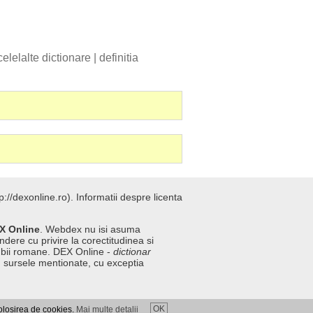
celelalte dictionare
|
definitia
://dexonline.ro).
Informatii despre licenta
X Online
. Webdex nu isi asuma
ndere cu privire la corectitudinea si
imbii romane. DEX Online -
dictionar
n sursele mentionate, cu exceptia
OK
folosirea de cookies.
Mai multe detalii