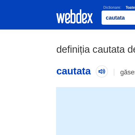
Dictionare:
Toate
definiția cautata d
cautata
găse