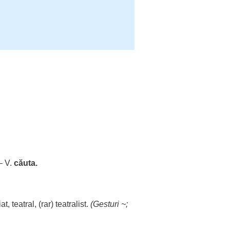
 – V.
căuta
.
iat
,
teatral
, (
rar
)
teatralist
.
(
Gesturi
~;