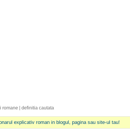
bii romane
|
definitia cautata
ionarul explicativ roman in blogul, pagina sau site-ul tau!