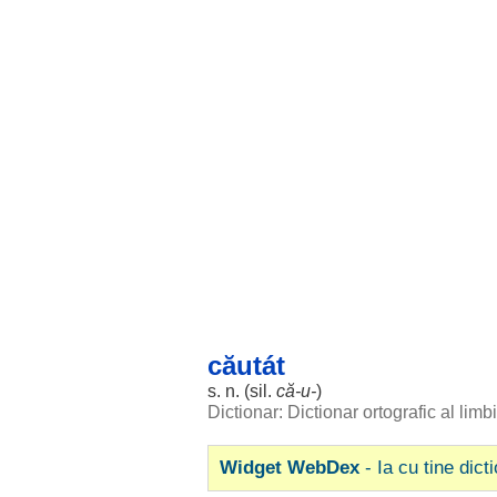
căutát
s. n. (
sil
.
că-u-
)
Dictionar: Dictionar ortografic al lim
Widget WebDex
- Ia cu tine dict