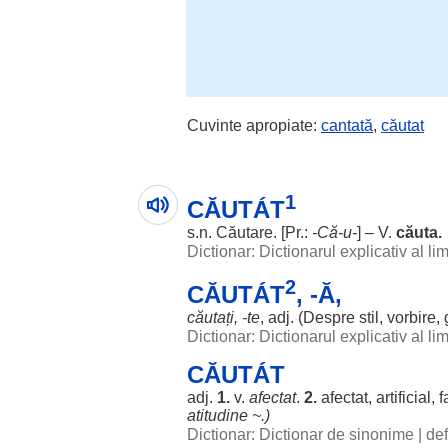
Cuvinte apropiate:
cantată
,
căutat
1
CĂUTÁT
s.n.
Căutare
. [Pr.:
-Că-u-
] – V.
căuta
.
Dictionar: Dictionarul explicativ al l
2
CĂUTÁT
, -Ă,
căutați
, -te
, adj. (
Despre
stil
,
vorbire
,
Dictionar: Dictionarul explicativ al l
CĂUTÁT
adj.
1.
v.
afectat
.
2.
afectat
,
artificial
,
f
atitudine
~.)
Dictionar: Dictionar de sinonime
|
def