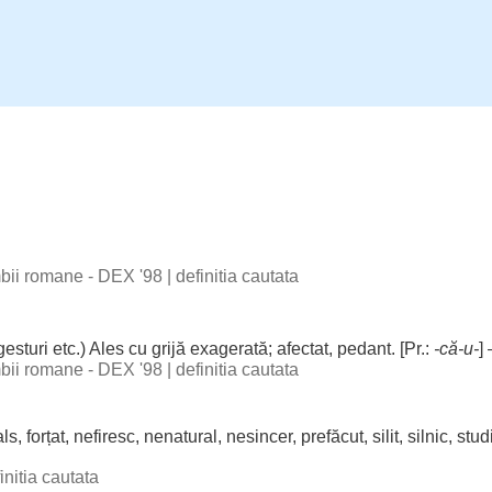
imbii romane - DEX '98
|
definitia cautata
gesturi
etc.)
Ales
cu
grijă
exagerată
;
afectat
,
pedant
. [Pr.:
-că-u-
]
imbii romane - DEX '98
|
definitia cautata
als
,
forțat
,
nefiresc
,
nenatural
,
nesincer
,
prefăcut
,
silit
,
silnic
,
stud
initia cautata