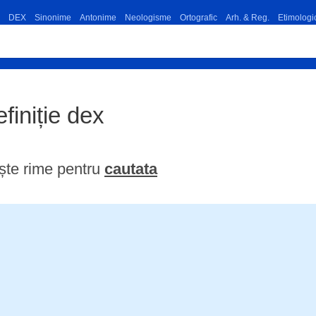
DEX
Sinonime
Antonime
Neologisme
Ortografic
Arh. & Reg.
Etimologi
efiniție dex
ște rime pentru
cautata