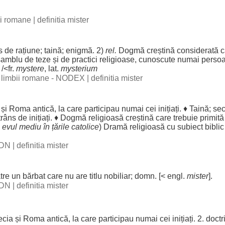
bii romane
|
definitia mister
s
de
rațiune
;
taină
;
enigmă
. 2)
rel.
Dogmă
creștină
considerată
c
amblu
de
teze
și de
practici
religioase
,
cunoscute
numai
persoa
. /<fr.
mystere
, lat.
mysterium
al limbii romane - NODEX
|
definitia mister
și
Roma
antică
, la care
participau
numai
cei
inițiați
. ♦
Taină
;
sec
trâns
de
inițiați
. ♦
Dogmă
religioasă
creștină
care
trebuie
primită
n
evul
mediu
în
țările
catolice
)
Dramă
religioasă
cu
subiect
biblic
 DN
|
definitia mister
tre
un
bărbat
care nu are
titlu
nobiliar
;
domn
. [< engl.
mister
].
 DN
|
definitia mister
ecia
și
Roma
antică
, la care
participau
numai
cei
inițiați
. 2.
doctr