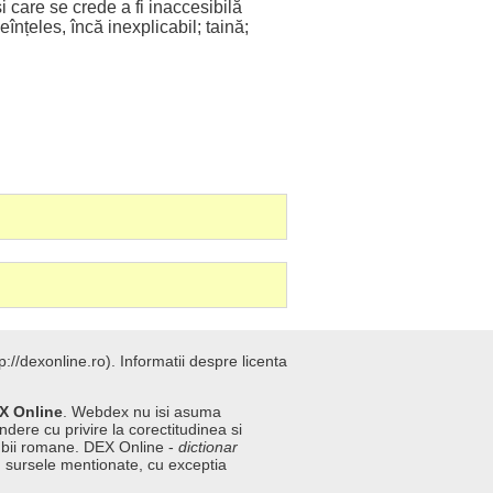
i care se
crede
a fi
inaccesibilă
eînțeles
,
încă
inexplicabil
;
taină
;
://dexonline.ro).
Informatii despre licenta
X Online
. Webdex nu isi asuma
ndere cu privire la corectitudinea si
imbii romane. DEX Online -
dictionar
n sursele mentionate, cu exceptia