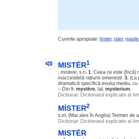
Cuvinte apropiate:
hister
,
ister
,
maste
1
MISTÉR
,
mistere
, s.n.
1.
Ceea ce este (
încă
)
inaccesibilă
rațiunii
omenești
.
3.
(La 
dramatică
specifică
evului
mediu
, cu
– Din fr.
mystère
, lat.
mysterium
.
Dictionar: Dictionarul explicativ al l
2
MÍSTER
s.m. (Mai
ales
în
Anglia
)
Termen
de
a
Dictionar: Dictionarul explicativ al l
MISTÉR