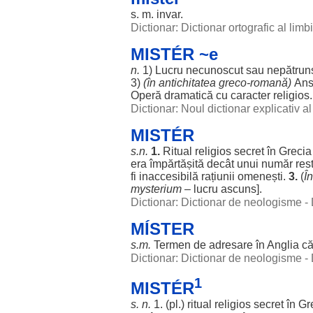
s. m.
invar
.
Dictionar: Dictionar ortografic al lim
MISTÉR ~e
n.
1)
Lucru
necunoscut
sau
nepătrun
3)
(în
antichitatea
greco
-
romană
)
Ans
Operă
dramatică
cu
caracter
religios
Dictionar: Noul dictionar explicativ 
MISTÉR
s.n.
1.
Ritual
religios
secret
în
Grecia
era
împărtășită
decât
unui
număr
res
fi
inaccesibilă
rațiunii
omenești
.
3.
(
Î
mysterium
–
lucru
ascuns
].
Dictionar: Dictionar de neologisme -
MÍSTER
s.m.
Termen
de
adresare
în
Anglia
că
Dictionar: Dictionar de neologisme -
1
MISTÉR
s. n.
1. (pl.)
ritual
religios
secret
în
Gr