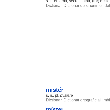
s.
1.
enigmă
,
secret
,
taină
, (
rar
)
miste
Dictionar: Dictionar de sinonime
|
def
mistér
s. n., pl.
mistére
Dictionar: Dictionar ortografic al lim
míster