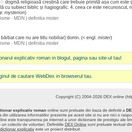
 ♢
dogmă
religioasă
creștină
care
trebuie
primită
așa
cum
este ș
lă
cu
subiect
biblic
și
hagiografic
. 4. ceea ce este
necunoscut
,
n
gr.
mysterion
)
ogisme - MDN
|
definitia mister
n
bărbat
care nu are
titlu
nobiliar
)
domn
. (< engl.
mister
)
ogisme - MDN
|
definitia mister
ionarul explicativ roman in blogul, pagina sau site-ul tau!
ginul de cautare WebDex in browserul tau.
Copyright (C) 2004-2026 DEX online (http
tionar explicativ roman
online sunt preluate din baza de definitii a
DE
 din utilizarea informatiilor prezente pe acest site si nu are nici o raspu
line este transpunerea pe internet a unor dictionare de prestigiu ale l
 un colectiv de voluntari. Definitiile
DEX Online
sunt preluate textual di
dictionar explicativ
este un proiect distribuit.