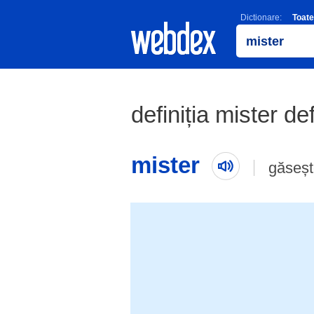
Dictionare:
Toate
definiția mister def
mister
găseșt