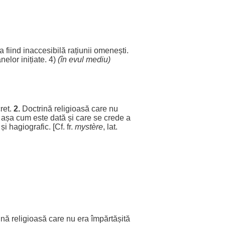
a
fiind
inaccesibilă
rațiunii
omenești
.
nelor
inițiate
. 4)
(în
evul
mediu
)
ret
.
2.
Doctrină
religioasă
care nu
așa
cum
este dată și care se
crede
a
și
hagiografic
. [Cf. fr.
mystère
, lat.
ină
religioasă
care nu
era
împărtășită