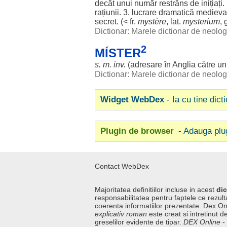
decât
unui
număr
restrâns
de
inițiați
.
rațiunii
. 3.
lucrare
dramatică
medieva
secret
. (< fr.
mystère
, lat.
mysterium
, 
Dictionar: Marele dictionar de neol
2
MÍSTER
s. m. inv.
(
adresare
în
Anglia
către
u
Dictionar: Marele dictionar de neol
Widget WebDex
- Ia cu tine dict
Plugin de browser
- Adauga plu
Contact WebDex
Majoritatea definitiilor incluse in acest
dic
responsabilitatea pentru faptele ce rezulta
coerenta informatiilor prezentate. Dex On
explicativ roman
este creat si intretinut de
greselilor evidente de tipar.
DEX Online
-