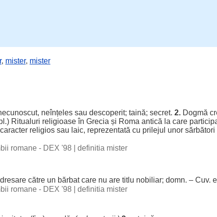
r
,
mister
,
mister
necunoscut
,
neînțeles
sau
descoperit
;
taină
;
secret
.
2.
Dogmă
cr
pl.)
Ritualuri
religioase
în
Grecia
și
Roma
antică
la care
particip
caracter
religios
sau
laic
,
reprezentată
cu
prilejul
unor
sărbători
imbii romane - DEX '98
|
definitia mister
dresare
către
un
bărbat
care nu are
titlu
nobiliar
;
domn
. – Cuv. e
imbii romane - DEX '98
|
definitia mister