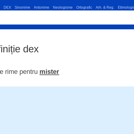
DEX
Sinonime
Antonime
Neologisme
Ortografic
Arh. & Reg.
Etimologi
iniție dex
e rime pentru
mister