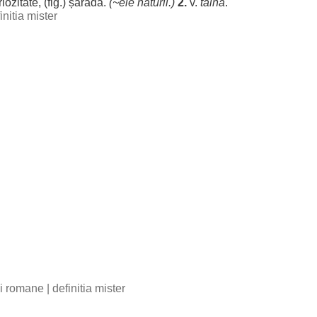
riozitate
, (fig.)
șaradă
.
(~
ele
naturii
.)
2.
v.
taină
.
initia mister
bii romane
|
definitia mister