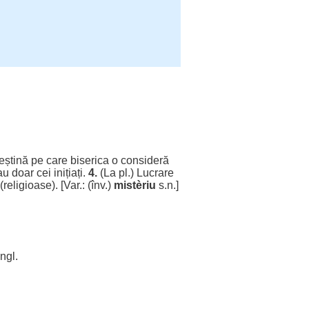
eștină
pe care
biserica
o
consideră
au
doar
cei
inițiați
.
4.
(La pl.)
Lucrare
(
religioase
). [Var.: (înv.)
mistèriu
s.n.]
ngl.