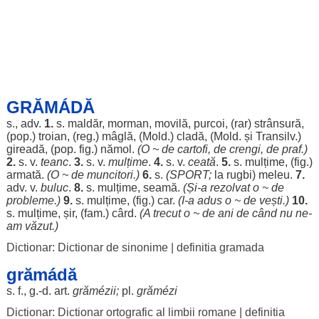
GRĂMÁDĂ
s., adv.
1.
s.
maldăr
,
morman
,
movilă
,
purcoi
, (
rar
)
strânsură
,
(pop.)
troian
, (
reg
.)
mâglă
, (Mold.)
cladă
, (Mold. și Transilv.)
gireadă
, (pop. fig.)
nămol
.
(O ~ de
cartofi
, de
crengi
, de
praf
.)
2.
s. v.
teanc
.
3.
s. v.
mulțime
.
4.
s. v.
ceată
.
5.
s.
mulțime
, (fig.)
armată
.
(O ~ de
muncitori
.)
6.
s.
(
SPORT
;
la
rugbi
)
meleu
.
7.
adv. v.
buluc
.
8.
s.
mulțime
,
seamă
.
(Și-a
rezolvat
o ~ de
probleme
.)
9.
s.
mulțime
, (fig.)
car
.
(I-a
adus
o ~ de
vești
.)
10.
s.
mulțime
,
șir
, (fam.)
cârd
.
(A
trecut
o ~ de
ani
de
când
nu ne-
am
văzut
.)
Dictionar: Dictionar de sinonime
|
definitia gramada
grămádă
s. f., g.-d.
art
.
grămézii
;
pl.
grămézi
Dictionar: Dictionar ortografic al limbii romane
|
definitia