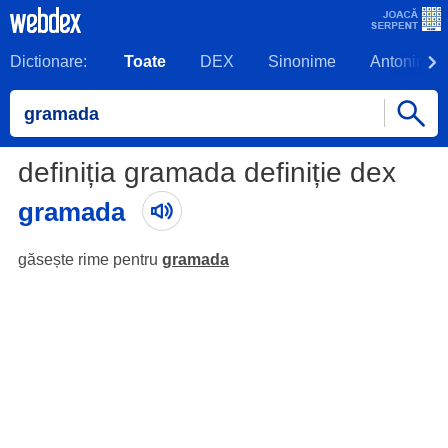
Dictionare:
Toate
DEX
Sinonime
Antonime
definiția gramada definiție dex
gramada
găsește rime pentru
gramada