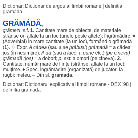
Dictionar: Dictionar de argou al limbii romane
|
definitia
gramada
GRĂMÁDĂ,
grămezi
, s.f.
1.
Cantitate
mare
de
obiecte
, de
materiale
strânse
ori
aflate
la un
loc
(unele
peste
altele
);
îngrămădire
. ♦
(
Adverbial
) În
mare
cantitate
(la un
loc
),
formând
o grămadă
(
1
). ♢ Expr.
A
cădea
(sau
a se
prăbuși
)
grămadă
= a
cădea
jos
(în
nesimțire
).
A da
(sau
a
face
, a pune
etc.)
(pe cineva)
grămadă (
jos
)
= a
doborî
;
p. ext.
a
omorî
(pe cineva).
2.
Cantitate
,
număr
mare
de
ființe
(
strânse
,
aflate
la un
loc
);
mulțime
. ♦
Spec
.
Îngrămădire
(
organizată
) de
jucători
la
rugbi
;
meleu
. – Din sl.
gramada
.
Dictionar: Dictionarul explicativ al limbii romane - DEX '98
|
definitia gramada