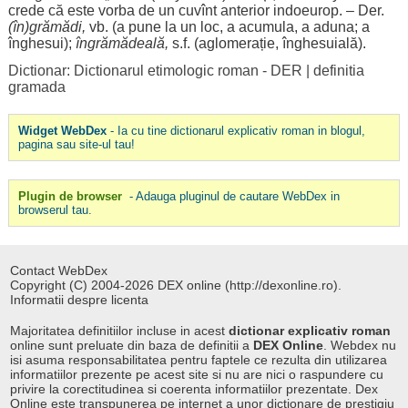
crede
că este
vorba
de un cuvînt
anterior
indoeurop. – Der.
(în)
grămădi
,
vb. (a pune la un
loc
, a
acumula
, a
aduna
; a
înghesui
);
îngrămădeală
,
s.f. (
aglomerație
,
înghesuială
).
Dictionar: Dictionarul etimologic roman - DER
|
definitia
gramada
Widget WebDex
- Ia cu tine dictionarul explicativ roman in blogul,
pagina sau site-ul tau!
Plugin de browser
- Adauga pluginul de cautare WebDex in
browserul tau.
Contact WebDex
Copyright (C) 2004-2026 DEX online (http://dexonline.ro).
Informatii despre licenta
Majoritatea definitiilor incluse in acest
dictionar explicativ roman
online sunt preluate din baza de definitii a
DEX Online
. Webdex nu
isi asuma responsabilitatea pentru faptele ce rezulta din utilizarea
informatiilor prezente pe acest site si nu are nici o raspundere cu
privire la corectitudinea si coerenta informatiilor prezentate. Dex
Online este transpunerea pe internet a unor dictionare de prestigiu