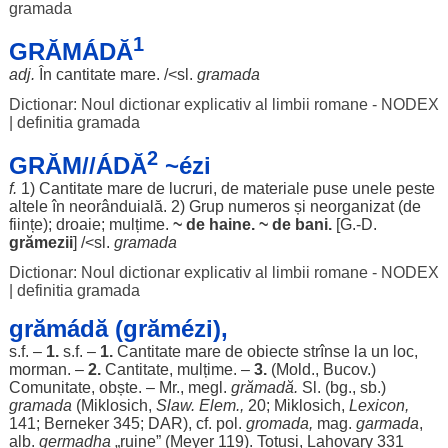
gramada
1
GRĂMÁDĂ
adj.
În
cantitate
mare
. /<sl.
gramada
Dictionar: Noul dictionar explicativ al limbii romane - NODEX
|
definitia gramada
2
GRĂM//ÁDĂ
~ézi
f.
1)
Cantitate
mare
de
lucruri
, de
materiale
puse
unele
peste
altele
în
neorânduială
. 2)
Grup
numeros
și
neorganizat
(de
ființe
);
droaie
;
mulțime
.
~ de
haine
. ~ de
bani
.
[G.-D.
grămezii
] /<sl.
gramada
Dictionar: Noul dictionar explicativ al limbii romane - NODEX
|
definitia gramada
grămádă (grămézi),
s.f. –
1.
s.f. –
1.
Cantitate
mare
de
obiecte
strînse la un
loc
,
morman
. –
2.
Cantitate
,
mulțime
. –
3.
(Mold., Bucov.)
Comunitate
,
obște
. – Mr., megl.
grămadă.
Sl. (bg., sb.)
gramada
(Miklosich,
Slaw. Elem.,
20; Miklosich,
Lexicon
,
141; Berneker 345;
DAR
), cf.
pol
.
gromada,
mag.
garmada
,
alb
.
germadha
„
ruine
” (Meyer 119).
Totuși
, Lahovary 331