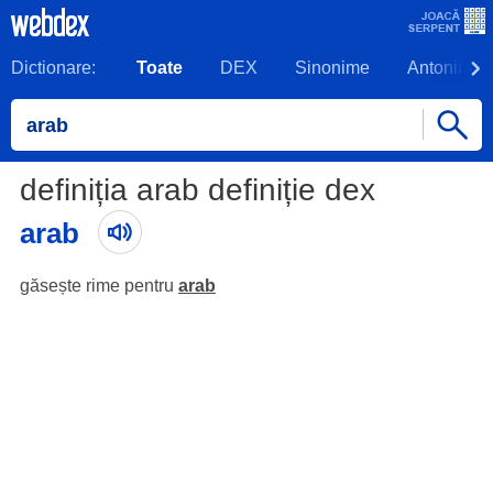
Dictionare:
Toate
DEX
Sinonime
Antonime
definiția arab definiție dex
arab
găsește rime pentru
arab