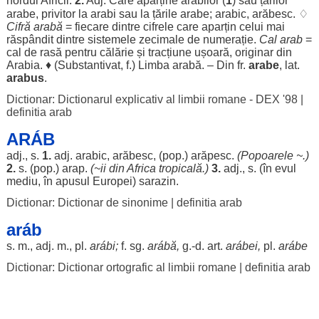
nordul
Africii
.
2.
Adj. Care
aparține
arabilor
(
1
) sau
țărilor
arabe
,
privitor
la
arabi
sau la
țările
arabe
;
arabic
,
arăbesc
. ♢
Cifră
arabă
=
fiecare
dintre
cifrele
care
aparțin
celui mai
răspândit
dintre
sistemele
zecimale
de
numerație
.
Cal
arab
=
cal
de
rasă
pentru
călărie
și
tracțiune
ușoară
,
originar
din
Arabia
. ♦ (
Substantivat
, f.)
Limba
arabă
. – Din fr.
arabe
, lat.
arabus
.
Dictionar: Dictionarul explicativ al limbii romane - DEX '98
|
definitia arab
ARÁB
adj., s.
1.
adj.
arabic
,
arăbesc
, (pop.)
arăpesc
.
(
Popoarele
~.)
2.
s. (pop.)
arap
.
(~ii din
Africa
tropicală
.)
3.
adj., s. (în
evul
mediu
, în
apusul
Europei)
sarazin
.
Dictionar: Dictionar de sinonime
|
definitia arab
aráb
s. m., adj. m., pl.
arábi
;
f. sg.
arábă
,
g.-d.
art
.
arábei
,
pl.
arábe
Dictionar: Dictionar ortografic al limbii romane
|
definitia arab