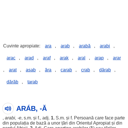
Cuvinte apropiate:
ara
,
arab
,
arabă
,
arabi
,
arac
,
arad
,
araf
,
arak
,
aral
,
arap
,
arar
,
arat
,
asab
,
ăra
,
carab
,
crab
,
dărab
,
dărăb
,
tarab
ARÁB, -Ă
,
arabi
, -e
, s.m. și f., adj.
1.
S.m. și f.
Persoană
care
face
parte
din
populația
de
bază
a unor
țări
din
Orientul
Apropiat
și din