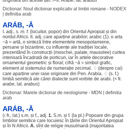
originară
din
aceste
țări
. /<fr.
Arabe
, lat.
arabus
Dictionar: Noul dictionar explicativ al limbii romane - NODEX
|
definitia arab
ARÁB, -Ă
I.
adj., s. m. f.
(
locuitor
,
popor
) din
Orientul
Apropiat
și din
nordul
Africii
. II. adj. care
aparține
arabilor
;
arabic
(1). o
arta
~
ă
=
artă
, o
sinteză
între
elementele
mesopotamiene
,
persane
și
bizantine
, cu
influențe
ale
tradiției
locale
,
prezentând
în
construcții
(
moschei
,
palate
,
mausolee
)
curtea
interioară
încadrată
de
porticuri
,
iar
în
artele
decorative
ornamentul
geometric
și
floral
;
cifră
~
ă
=
simbol
grafic
,
element
al
sistemului
de
numerație
zecimal
. ♢ (
despre
cai
)
care
aparține
unei
rase
originare
din Pen.
Arabia
. ♢ (s. f.)
limbă
semitică
ale
cărei
dialecte
sunt
vorbite
de
arabi
. (< fr.
arabe
, lat.
arabus
)
Dictionar: Marele dictionar de neologisme - MDN
|
definitia
arab
ARÁB, -Ă
(‹ fr., lat.) s.m. și f., adj.
1.
S.m. și f. (la pl.)
Popoare
din
grupa
limbilor
semitice
care
locuiesc
în
țările
din
Orientul
Apropiat
și în N
Africii
.
A.
sînt de
religie
musulmană
(
majoritatea