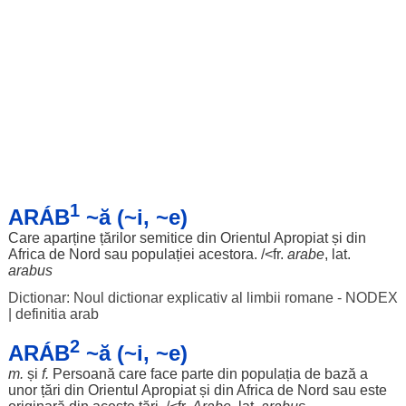
1
ARÁB
~ă (~i, ~e)
Care
aparține
țărilor
semitice
din
Orientul
Apropiat
și din
Africa
de
Nord
sau
populației
acestora
. /<fr.
arabe
, lat.
arabus
Dictionar: Noul dictionar explicativ al limbii romane - NODEX
|
definitia arab
2
ARÁB
~ă (~i, ~e)
m.
și
f.
Persoană
care
face
parte
din
populația
de
bază
a
unor
țări
din
Orientul
Apropiat
și din
Africa
de
Nord
sau este