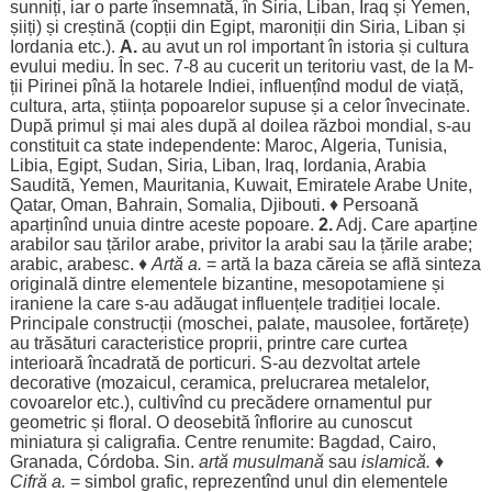
sunniți
,
iar
o
parte
însemnată
, în Siria, Liban, Iraq și Yemen,
șiiți
) și
creștină
(
copții
din Egipt, maroniții din Siria, Liban și
Iordania etc.).
A.
au
avut
un
rol
important
în
istoria
și
cultura
evului
mediu
. În
sec
. 7-8 au
cucerit
un
teritoriu
vast
, de la M-
ții
Pirinei
pînă
la
hotarele
Indiei, influențînd
modul
de
viață
,
cultura
,
arta
,
știința
popoarelor
supuse
și a celor
învecinate
.
După
primul
și mai
ales
după al
doilea
război
mondial
, s-au
constituit
ca
state
independente:
Maroc
,
Algeria
, Tunisia,
Libia, Egipt,
Sudan
, Siria, Liban, Iraq, Iordania,
Arabia
Saudită
, Yemen, Mauritania, Kuwait,
Emiratele
Arabe
Unite
,
Qatar
,
Oman
,
Bahrain
, Somalia, Djibouti. ♦
Persoană
aparținînd
unuia
dintre
aceste
popoare
.
2.
Adj. Care
aparține
arabilor
sau
țărilor
arabe
,
privitor
la
arabi
sau la
țările
arabe
;
arabic
,
arabesc
. ♦
Artă
a.
=
artă
la
baza
căreia
se
află
sinteza
originală
dintre
elementele
bizantine
,
mesopotamiene
și
iraniene
la care s-au
adăugat
influențele
tradiției
locale
.
Principale
construcții
(
moschei
,
palate
,
mausolee
,
fortărețe
)
au
trăsături
caracteristice
proprii
, printre care
curtea
interioară
încadrată
de
porticuri
. S-au
dezvoltat
artele
decorative
(
mozaicul
,
ceramica
,
prelucrarea
metalelor
,
covoarelor
etc.),
cultivînd
cu
precădere
ornamentul
pur
geometric
și
floral
. O
deosebită
înflorire
au
cunoscut
miniatura
și
caligrafia
.
Centre
renumite:
Bagdad
, Cairo,
Granada,
Córdoba
.
Sin
.
artă
musulmană
sau
islamică
.
♦
Cifră
a.
=
simbol
grafic
, reprezentînd
unul
din
elementele