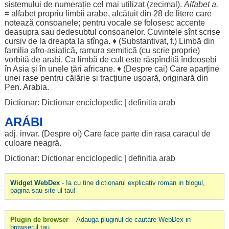
sistemului
de
numerație
cel mai
utilizat
(
zecimal
).
Alfabet
a.
=
alfabet
propriu
limbii
arabe
,
alcătuit
din 28 de
litere
care
notează
consoanele
;
pentru
vocale
se
folosesc
accente
deasupra
sau
dedesubtul
consoanelor
.
Cuvintele
sînt
scrise
cursiv
de la
dreapta
la
stînga
. ♦ (
Substantivat
, f.)
Limbă
din
familia
afro
-
asiatică
,
ramura
semitică
(cu
scrie
proprie
)
vorbită
de
arabi
. Ca
limbă
de
cult
este răspîndită
îndeosebi
în
Asia
și în unele
țări
africane
. ♦ (
Despre
cai
) Care
aparține
unei
rase
pentru
călărie
și
tracțiune
ușoară
,
originară
din
Pen.
Arabia
.
Dictionar: Dictionar enciclopedic
|
definitia arab
ARÁBI
adj.
invar
. (
Despre
oi
) Care
face
parte
din
rasa
caracul
de
culoare
neagră
.
Dictionar: Dictionar enciclopedic
|
definitia arab
Widget WebDex
- Ia cu tine dictionarul explicativ roman in blogul,
pagina sau site-ul tau!
Plugin de browser
- Adauga pluginul de cautare WebDex in
browserul tau.