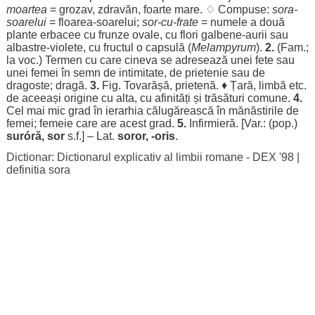
moartea
=
grozav
,
zdravăn
,
foarte
mare
. ♢ Compuse:
sora-
soarelui
=
floarea
-
soarelui
;
sor
-cu-
frate
=
numele
a
două
plante
erbacee
cu
frunze
ovale
, cu
flori
galbene
-
aurii
sau
albastre
-
violete
, cu
fructul
o
capsulă
(
Melampyrum
).
2.
(Fam.;
la
voc
.)
Termen
cu care cineva se
adresează
unei
fete
sau
unei
femei
în
semn
de
intimitate
, de
prietenie
sau de
dragoste
;
dragă
.
3.
Fig.
Tovarășă
,
prietenă
. ♦
Țară
,
limbă
etc.
de
aceeași
origine
cu alta, cu
afinități
și
trăsături
comune
.
4.
Cel mai
mic
grad
în
ierarhia
călugărească
în
mănăstirile
de
femei
;
femeie
care are acest
grad
.
5.
Infirmieră
. [Var.: (pop.)
suróră
,
sor
s.f.] – Lat.
soror, -oris
.
Dictionar: Dictionarul explicativ al limbii romane - DEX '98
|
definitia sora