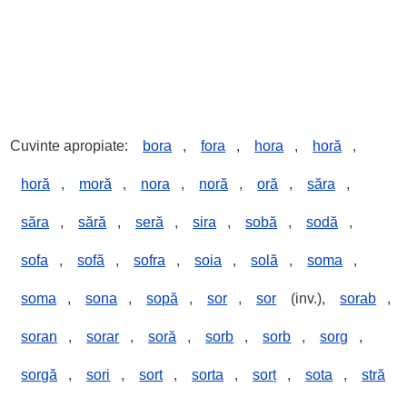
Cuvinte apropiate:
bora
,
fora
,
hora
,
horă
,
horă
,
moră
,
nora
,
noră
,
oră
,
săra
,
săra
,
sără
,
seră
,
sira
,
sobă
,
sodă
,
sofa
,
sofă
,
sofra
,
soia
,
solă
,
soma
,
soma
,
sona
,
sopă
,
sor
,
sor
(inv.),
sorab
,
soran
,
sorar
,
soră
,
sorb
,
sorb
,
sorg
,
sorgă
,
sori
,
sort
,
sorta
,
sorț
,
sota
,
stră