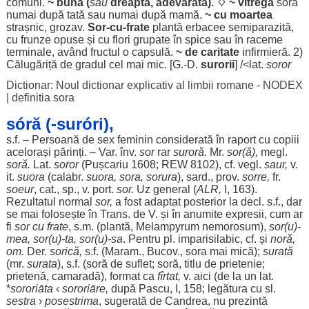
comuni
.
~
bună
(
sau
dreaptă
,
adevărată
). ♢ ~
vitregă
soră
numai
după
tată
sau
numai
după
mamă
.
~ cu
moartea
strașnic
,
grozav
.
Sor
-cu-
frate
plantă
erbacee
semiparazită
,
cu
frunze
opuse
și cu
flori
grupate
în
spice
sau în
raceme
terminale
,
având
fructul
o
capsulă
.
~ de
caritate
infirmieră
. 2)
Călugăriță
de
gradul
cel mai
mic
. [G.-D.
surorii
] /<lat.
soror
Dictionar: Noul dictionar explicativ al limbii romane - NODEX
|
definitia sora
sóră (-suróri),
s.f. –
Persoană
de
sex
feminin
considerată
în
raport
cu
copiii
acelorași
părinți
. – Var. înv.
sor
rar
suroră
.
Mr.
sor
(
ă
),
megl.
soră.
Lat.
soror
(Pușcariu 1608; REW 8102), cf. vegl.
saur
,
v.
it.
suora
(calabr.
suora, sora, sorura
),
sard
., prov.
sorre,
fr.
soeur
, cat., sp., v.
port
.
sor
.
Uz
general
(
ALR,
I, 163).
Rezultatul
normal
sor
,
a
fost
adaptat
posterior
la decl. s.f.,
dar
se mai
folosește
în Trans. de V. și în
anumite
expresii
,
cum
ar
fi
sor
cu
frate
, s.m. (
plantă
,
Melampyrum
nemorosum
),
sor
(u)-
mea
,
sor
(u)-
ta
,
sor
(u)-sa
.
Pentru
pl.
imparisilabic
, cf. și
noră
,
om
.
Der.
sorică
,
s.f. (
Maram
., Bucov., sora mai
mică
);
surată
(mr.
surata
), s.f. (soră de
suflet
; soră,
titlu
de
prietenie
;
prietenă
,
camaradă
),
format
ca
fîrtat,
v.
aici
(de la un lat.
*
sororiāta
‹
sororiāre,
după
Pascu
, I, 158;
legătura
cu sl.
sestra
›
posestrima
,
sugerată
de
Candrea
, nu
prezintă