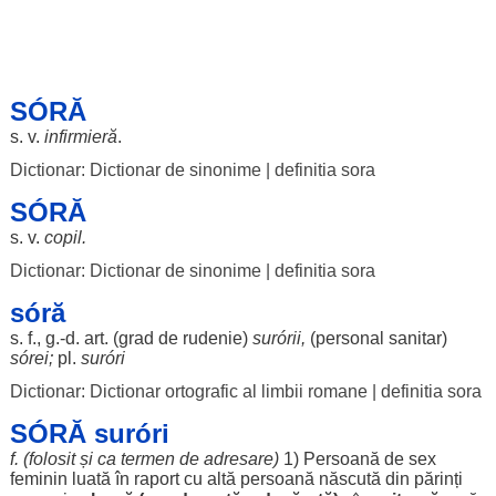
SÓRĂ
s. v.
infirmieră
.
Dictionar: Dictionar de sinonime
|
definitia sora
SÓRĂ
s. v.
copil
.
Dictionar: Dictionar de sinonime
|
definitia sora
sóră
s. f., g.-d.
art
. (
grad
de
rudenie
)
surórii
,
(
personal
sanitar
)
sórei
;
pl.
suróri
Dictionar: Dictionar ortografic al limbii romane
|
definitia sora
SÓRĂ suróri
f. (
folosit
și ca
termen
de
adresare
)
1)
Persoană
de
sex
feminin
luată
în
raport
cu altă
persoană
născută
din
părinți