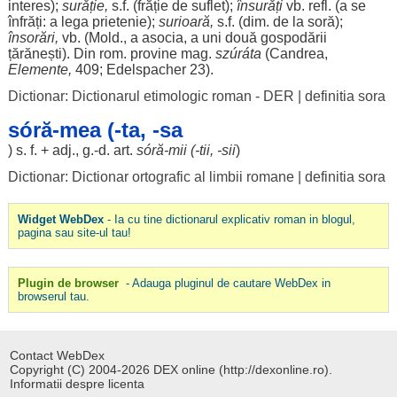
interes
);
surăție
,
s.f. (
frăție
de
suflet
);
însurăți
vb. refl. (a se
înfrăți: a
lega
prietenie
);
surioară
,
s.f. (dim. de la soră);
însorări
,
vb. (Mold., a
asocia
, a
uni
două
gospodării
țărănești
). Din
rom
.
provine
mag.
szúráta
(
Candrea
,
Elemente
,
409; Edelspacher 23).
Dictionar: Dictionarul etimologic roman - DER
|
definitia sora
sóră-mea (-ta, -sa
) s. f. + adj., g.-d.
art
.
sóră-
mii
(-
tii
, -
sii
)
Dictionar: Dictionar ortografic al limbii romane
|
definitia sora
Widget WebDex
- Ia cu tine dictionarul explicativ roman in blogul,
pagina sau site-ul tau!
Plugin de browser
- Adauga pluginul de cautare WebDex in
browserul tau.
Contact WebDex
Copyright (C) 2004-2026 DEX online (http://dexonline.ro).
Informatii despre licenta