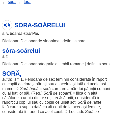
,
sura
,
tora
SORA-SOÁRELUI
s. v.
floarea
-
soarelui
.
Dictionar: Dictionar de sinonime
|
definitia sora
sóra-soárelui
s. f.
Dictionar: Dictionar ortografic al limbii romane
|
definitia sora
SORĂ,
surori
, s.f.
1.
Persoană
de
sex
feminin
considerată
în
raport
cu
copiii
acelorași
părinți
sau ai
aceluiași
tată
ori
aceleiași
mame
. ♢
Soră
bună
= soră care are
amândoi
părinții
comuni
cu ai
fraților
săi
. (
Reg
.)
Soră de
scoarță
=
fiica
din altă
căsătorie
a
unuia
dintre
soții
recăsătoriți
,
considerată
în
raport
cu
copilul
sau cu
copiii
celuilalt
soț
.
Soră de
lapte
=
fată
care a
supt
o dată cu
alt
copil
de la
aceeași
femeie
,
considerată
în
raport
cu acel
copil
. ♢
Loc
. adj.
Soră cu