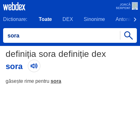
Dictionare:
Toate
DEX
Sinonime
Antonime
definiția sora definiție dex
sora
găsește rime pentru
sora