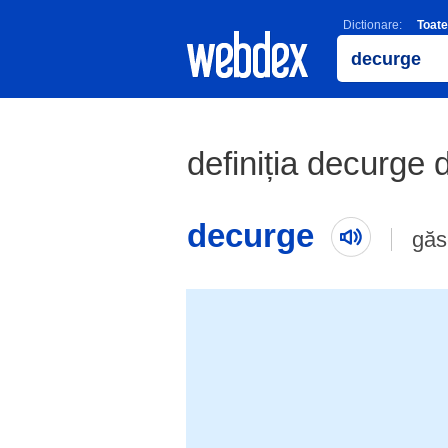
Dictionare:
Toate
definiția decurge d
decurge
găs