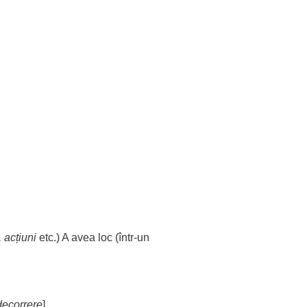
,
acțiuni
etc.) A avea
loc
(într-un
decorrere
].