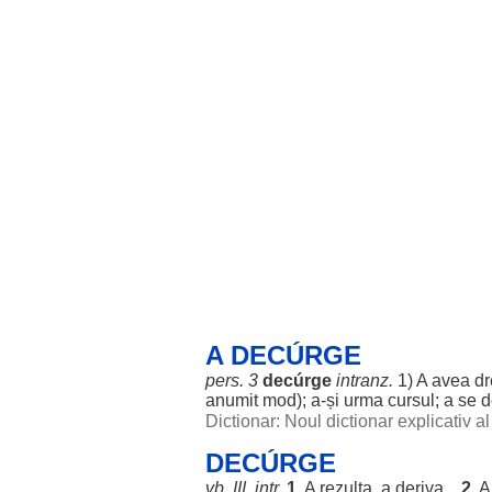
A DECÚRGE
pers
. 3
decúrge
intranz.
1) A avea
dr
anumit
mod
); a-și
urma
cursul
; a se
d
Dictionar: Noul dictionar explicativ 
DECÚRGE
vb. III. intr.
1.
A
rezulta
, a
deriva
...
2.
A