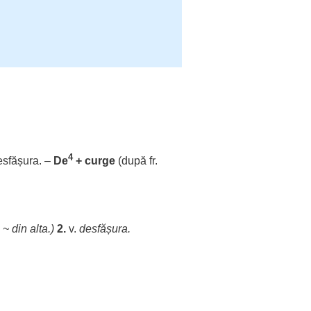
4
esfășura
. –
De
+
curge
(după fr.
~ din alta.)
2.
v.
desfășura
.