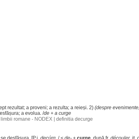
ept
rezultat
; a
proveni
; a
rezulta
; a
reieși
. 2)
(
despre
evenimente
esfășura
; a
evolua
. /
de
+
a
curge
al limbii romane - NODEX
|
definitia decurge
 se
desfășura
. [P.i.
decúrg
. / <
de-
+
curge
, după fr.
découler
, it.