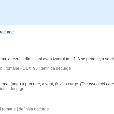
recurge
rma
, a
rezulta
din..., a-și avea
izvorul
în...
2.
A se
petrece
, a se
d
imbii romane - DEX '98
|
definitia decurge
urma
, (pop.) a
purcede
, a
veni
, (înv.) a
curge
.
(O
consecință
care 
initia decurge
bii romane
|
definitia decurge