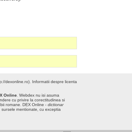
://dexonline.ro).
Informatii despre licenta
X Online
. Webdex nu isi asuma
ndere cu privire la corectitudinea si
imbii romane. DEX Online -
dictionar
n sursele mentionate, cu exceptia