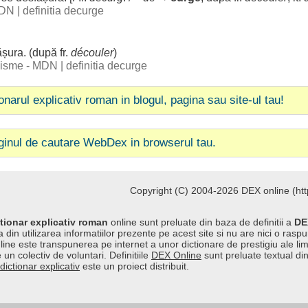
 DN
|
definitia decurge
ășura
. (după fr.
découler
)
ogisme - MDN
|
definitia decurge
ionarul explicativ roman in blogul, pagina sau site-ul tau!
ginul de cautare WebDex in browserul tau.
Copyright (C) 2004-2026 DEX online (http
tionar explicativ roman
online sunt preluate din baza de definitii a
DE
 din utilizarea informatiilor prezente pe acest site si nu are nici o raspu
line este transpunerea pe internet a unor dictionare de prestigiu ale l
 un colectiv de voluntari. Definitiile
DEX Online
sunt preluate textual di
dictionar explicativ
este un proiect distribuit.