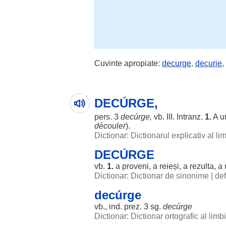
Cuvinte apropiate:
decurge
,
decurie
,
DECÚRGE,
pers
. 3
decúrge,
vb. III. Intranz.
1.
A
u
découler
).
Dictionar: Dictionarul explicativ al l
DECÚRGE
vb.
1.
a
proveni
, a
reieși
, a
rezulta
, a
Dictionar: Dictionar de sinonime
|
def
decúrge
vb., ind. prez. 3 sg.
decúrge
Dictionar: Dictionar ortografic al lim