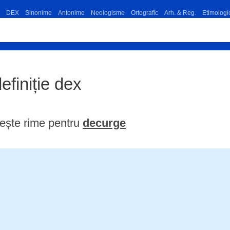
DEX
Sinonime
Antonime
Neologisme
Ortografic
Arh. & Reg.
Etimologi
efiniție dex
ește rime pentru
decurge