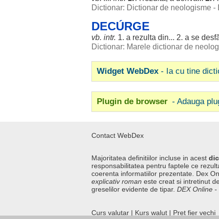
Dictionar: Dictionar de neologisme -
DECÚRGE
vb. intr.
1. a
rezulta
din... 2. a se
desf
Dictionar: Marele dictionar de neol
Widget WebDex
- Ia cu tine dict
Plugin de browser
- Adauga plu
Contact WebDex
Majoritatea definitiilor incluse in acest
dic
responsabilitatea pentru faptele ce rezulta
coerenta informatiilor prezentate. Dex On
explicativ roman
este creat si intretinut de
greselilor evidente de tipar.
DEX Online
-
Curs valutar
|
Kurs walut
|
Pret fier vechi