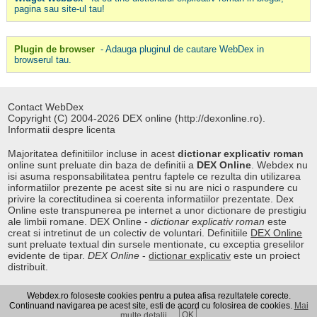
pagina sau site-ul tau!
Plugin de browser
- Adauga pluginul de cautare WebDex in
browserul tau.
Contact WebDex
Copyright (C) 2004-2026 DEX online (http://dexonline.ro).
Informatii despre licenta
Majoritatea definitiilor incluse in acest
dictionar explicativ roman
online sunt preluate din baza de definitii a
DEX Online
. Webdex nu
isi asuma responsabilitatea pentru faptele ce rezulta din utilizarea
informatiilor prezente pe acest site si nu are nici o raspundere cu
privire la corectitudinea si coerenta informatiilor prezentate. Dex
Online este transpunerea pe internet a unor dictionare de prestigiu
ale limbii romane. DEX Online -
dictionar explicativ roman
este
creat si intretinut de un colectiv de voluntari. Definitiile
DEX Online
sunt preluate textual din sursele mentionate, cu exceptia greselilor
evidente de tipar.
DEX Online
-
dictionar explicativ
este un proiect
distribuit.
Webdex.ro foloseste cookies pentru a putea afisa rezultatele corecte.
Curs valutar
|
Kurs walut
|
Pret fier vechi
Continuand navigarea pe acest site, esti de acord cu folosirea de cookies.
Mai
OK
multe detalii