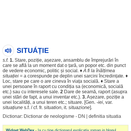
SITUÁȚIE
s.f.
1.
Stare,
poziție
, așezare,
ansamblu
de împrejurări în
care se află la un
moment
dat
o
țară
, un popor etc. din
punct
de vedere
economic
,
politic
și
social
. ♦
A fi la înălțimea
situației
= a
corespunde
pe deplin unei sarcini încredințate. ♦
Loc, stare pe care o are cineva în viața
socială
. ♦ Stare a
unei
persoane
în
raport
cu
condiția
sa (
economică
,
socială
etc.) sau cu
interesele
sale
.
2
Dare
de seamă,
raport
(asupra
unei stări de fapt, a unui
inventar
etc.).
3.
Așezare,
poziție
a
unei
localități
, a unui
teren
etc.;
situare
. [
Gen
.
-iei
, var.
situațiune
s.f. / cf. fr.
situation
, it.
situazione
].
Dictionar: Dictionar de neologisme - DN
|
definitia situatia
Widget WebDex
- Ia cu tine dictionarul explicativ roman in blogul,