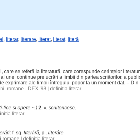
al
,
literar
,
literare
,
literat
,
literat
,
literă
i
, care se
referă
la
literatură
, care
corespunde
cerințelor
literatur
al unei
continue
prelucrări
a
limbii
din
partea
scriitorilor
, a
public
de
exprimare
ale
limbii
întregului
popor
la un
moment
dat
. – Din 
imbii romane - DEX '98
|
definitia literar
ți-fice și
opere
~.)
2.
v.
scriitoricesc
.
initia literar
terári
;
f. sg.
literáră
,
pl.
literáre
bii romane
|
definitia literar