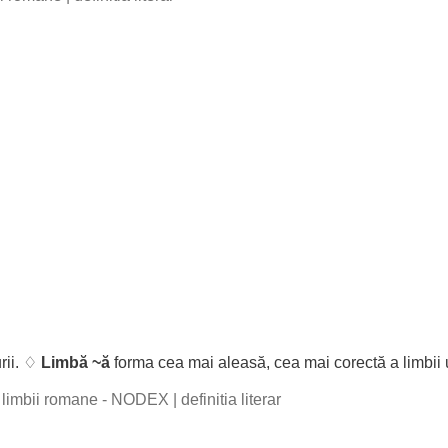
rii
. ♢
Limbă
~
ă
forma
cea
mai
aleasă
,
cea
mai
corectă
a
limbii
al limbii romane - NODEX
|
definitia literar