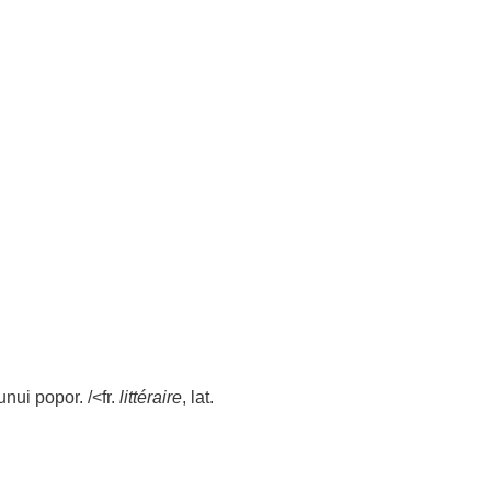
unui
popor
. /<fr.
littéraire
, lat.