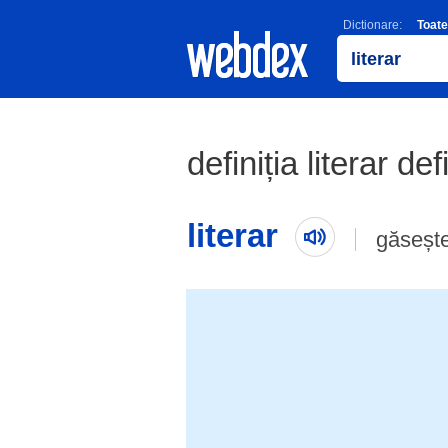
Dictionare:
Toate
definiția literar def
literar
găseșt