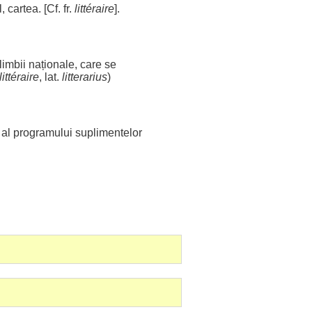
l
,
cartea
. [Cf. fr.
littéraire
].
limbii
naționale
, care se
littéraire
, lat.
litterarius
)
al
programului
suplimentelor