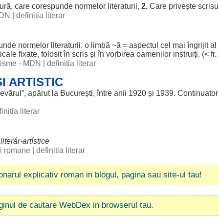
tură
, care
corespunde
normelor
literaturii
.
2.
Care
privește
scrisu
 DN
|
definitia literar
unde
normelor
literaturii
. o
limbă
~
ă
=
aspectul
cel mai
îngrijit
al
icale
fixate
,
folosit
în
scris
și în
vorbirea
oamenilor
instruiți
. (< fr.
ogisme - MDN
|
definitia literar
I ARTISTIC
evărul
”,
apărut
la București,
între
anii
1920 și 1939.
Continuator
initia literar
.
literár-
artístice
bii romane
|
definitia literar
ionarul explicativ roman in blogul, pagina sau site-ul tau!
ginul de cautare WebDex in browserul tau.