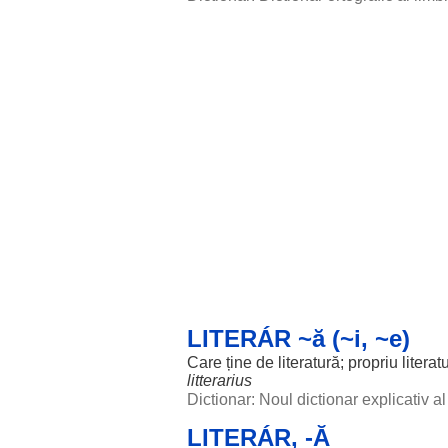
LITERÁR ~ă (~i, ~e)
Care ține de
literatură
;
propriu
literatu
litterarius
Dictionar: Noul dictionar explicativ 
LITERÁR, -Ă