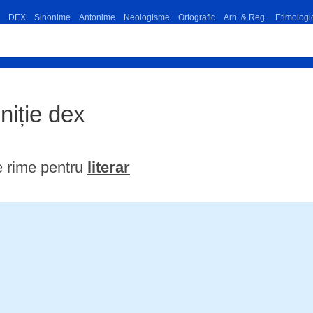
DEX
Sinonime
Antonime
Neologisme
Ortografic
Arh. & Reg.
Etimologi
iniție dex
e rime pentru
literar