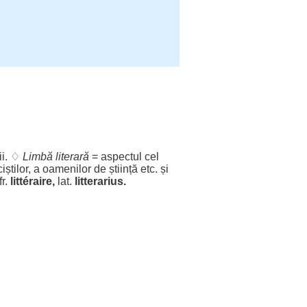
ii
. ♢
Limbă
literară
=
aspectul
cel
iștilor
, a
oamenilor
de
știință
etc. și
fr.
littéraire,
lat.
litterarius.