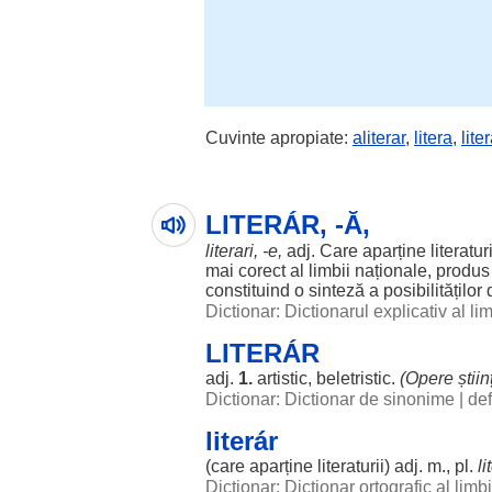
Cuvinte apropiate:
aliterar
,
litera
,
liter
LITERÁR, -Ă,
literari
, -e,
adj. Care
aparține
literaturi
mai
corect
al
limbii
naționale
,
produs
constituind
o
sinteză
a
posibilităților
Dictionar: Dictionarul explicativ al l
LITERÁR
adj.
1.
artistic
,
beletristic
.
(
Opere
știin
Dictionar: Dictionar de sinonime
|
def
literár
(care
aparține
literaturii
) adj. m., pl.
li
Dictionar: Dictionar ortografic al lim