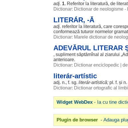
adj.
1.
Referitor
la
literatură
, de
litera
Dictionar: Dictionar de neologisme -
LITERÁR, -Ă
adj.
referitor
la
literatură
, care
coresp
conformează
tuturor
normelor
gramat
Dictionar: Marele dictionar de neol
ADEVĂRUL LITERAR Ș
,
supliment
săptămînal al
ziarului
„
Ad
anterioare
.
Dictionar: Dictionar enciclopedic
|
def
literár-artístic
adj. n., f. sg.
literár-
artístică
;
pl. f. și n
Dictionar: Dictionar ortografic al lim
Widget WebDex
- Ia cu tine dict
Plugin de browser
- Adauga plu