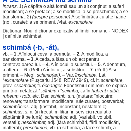
intranz.
1) A
căpăta
o altă
formă
sau un
alt
conținut
; a
suferi
modificări
; a se
preface
; a se
modifica
; a se
preschimba
; a se
transforma
. 2)
(
despre
persoane
)
A se
îmbrăca
cu alte
haine
(noi,
curate
); a se
primeni
. /<lat.
excambiare
Dictionar: Noul dictionar explicativ al limbii romane - NODEX
|
definitia schimbat
schimbá (-b, -át),
vb. –
1.
A
înlocui
ceva, a
permuta
. –
2.
A
modifica
, a
transforma
. –
3.
A
ceda
, a
lăsa
un
obiect
pentru
contravaloarea
lui. –
4.
A
înlocui
, a
substitui
. –
5.
A
denatura
,
a
altera
. –
6.
(Refl.) A
înlocui
, a
substitui
. –
7.
(Refl.) A se
primeni
. – Megl.
schimb
(
ari
)
. – Var.
înschimba.
Lat.
*excambiāre
(Pușcariu 1548; REW 2949), cf. it.
scambiare,
prov.
escambiar,
fr.
échanger.
Fonetismul
din
rom
. se
explică
printr-o
metateză
*
scîmbia
›
*scîimba,
ca în
habeat
›
aibă
,
rubeum
›
roib
, etc. Der.
schimb
,
s.n. (
mutare
;
înlocuire
;
renovare
;
transformare
;
modificare
;
rufe
curate
),
postverbal
;
schimbăcios
,
adj. (
instabil
,
inconstant
,
nestatornic
);
schimbaș
, s.m. (în
trecut
,
milițian
în
serviciu
regulat
o
săptămînă pe
lună
);
schimbător
,
adj. (
variabil
,
volubil
,
versatil
);
neschimbat
,
adj. (
fără
schimbări
,
fără
modificări
,
inalterat);
preschimba
,
vb. (a
schimba
, a
face
schimb
, a