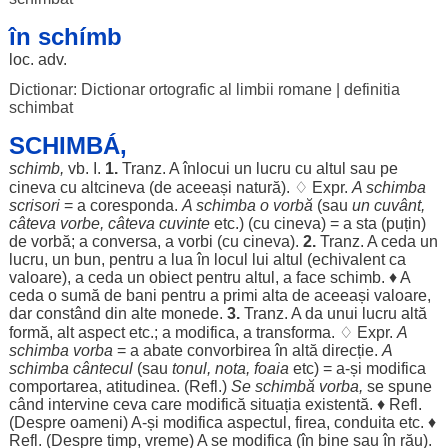
în schímb
loc
. adv.
Dictionar: Dictionar ortografic al limbii romane
|
definitia
schimbat
SCHIMBÁ,
schimb
,
vb. I.
1.
Tranz. A
înlocui
un
lucru
cu
altul
sau pe
cineva cu
altcineva
(de
aceeași
natură
). ♢ Expr.
A
schimba
scrisori
= a
coresponda
.
A
schimba
o
vorbă
(sau
un
cuvânt
,
câteva
vorbe
,
câteva
cuvinte
etc.) (cu cineva) = a
sta
(
puțin
)
de
vorbă
; a
conversa
, a
vorbi
(cu cineva).
2.
Tranz. A
ceda
un
lucru
, un
bun
,
pentru
a
lua
în
locul
lui
altul
(
echivalent
ca
valoare
), a
ceda
un
obiect
pentru
altul
, a
face
schimb
. ♦ A
ceda
o
sumă
de
bani
pentru
a
primi
alta de
aceeași
valoare
,
dar
constând
din alte
monede
.
3.
Tranz. A da unui
lucru
altă
formă
,
alt
aspect
etc.; a
modifica
, a
transforma
. ♢ Expr.
A
schimba
vorba
= a
abate
convorbirea
în altă
direcție
.
A
schimba
cântecul
(sau
tonul
,
nota
,
foaia
etc) = a-și
modifica
comportarea
,
atitudinea
. (Refl.)
Se
schimbă
vorba
,
se
spune
când
intervine
ceva care
modifică
situația
existentă
. ♦ Refl.
(
Despre
oameni
) A-și
modifica
aspectul
,
firea
,
conduita
etc. ♦
Refl. (
Despre
timp
,
vreme
) A se
modifica
(în
bine
sau în
rău
).