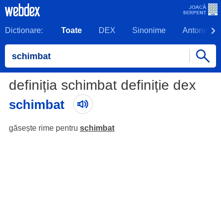
Dictionare:
Toate
DEX
Sinonime
Antonime
definiția schimbat definiție dex
schimbat
găsește rime pentru
schimbat