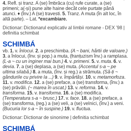
4.
Refl. și tranz. A (se)
îmbrăca
(cu)
rufe
curate
, a (se)
primeni
; a(-și) pune alte
haine
decât
cele
purtate
până
atunci
. ♦ (Înv.) A (se)
travesti
.
5.
Tranz. A
muta
(în
alt
loc
, în
altă
parte
). – Lat.
*excambiare.
Dictionar: Dictionarul explicativ al limbii romane - DEX '98
|
definitia schimbat
SCHIMBÁ
vb.
1.
v.
înlocui
.
2.
a
preschimba
.
(A ~
bani
,
hârtii
de
valoare
.)
3.
a
înlocui
, (înv. și pop.) a
muta
, (
franțuzism
înv.) a
ramplasa
.
(L-a ~ cu un
inginer
mai
bun
.)
4.
v.
primeni
.
5.
v.
muta
.
6.
v.
devia
.
7.
a (se)
deplasa
, a (se)
muta
.
(
Accentul
s-a ~ pe
ultima
silabă
.)
8.
a
muta
, (înv. și
reg
.) a
strămuta
.
(Să-ți ~
gândurile
cu
privire
la ...)
9.
v.
împărtăși
.
10.
v.
metamorfoza
.
11.
v.
modifica
.
12.
a (se)
preface
, a (se)
transforma
, (înv.) a
(se)
prăvăli
.
(~
marea
în
uscat
.)
13.
v.
reforma
.
14.
v.
transforma
.
15.
v.
transforma
.
16.
a (se)
modifica
.
(
Temperatura
s-a ~
brusc
.)
17.
v.
face
.
18.
a (se)
preface
, a
(se)
transforma
, (
reg
.) a (se)
veli
, a (se)
velnici
, (înv.) a
veni
.
(
Bucuria
lor
s-a ~ în
suspine
.)
19.
v.
fluctua
.
Dictionar: Dictionar de sinonime
|
definitia schimbat
SCHIMBÁ