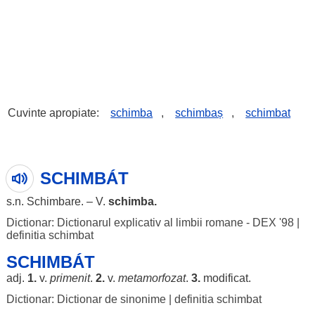
Cuvinte apropiate:
schimba
,
schimbaș
,
schimbat
SCHIMBÁT
s.n.
Schimbare
. – V.
schimba
.
Dictionar: Dictionarul explicativ al limbii romane - DEX '98
|
definitia schimbat
SCHIMBÁT
adj.
1.
v.
primenit
.
2.
v.
metamorfozat
.
3.
modificat
.
Dictionar: Dictionar de sinonime
|
definitia schimbat