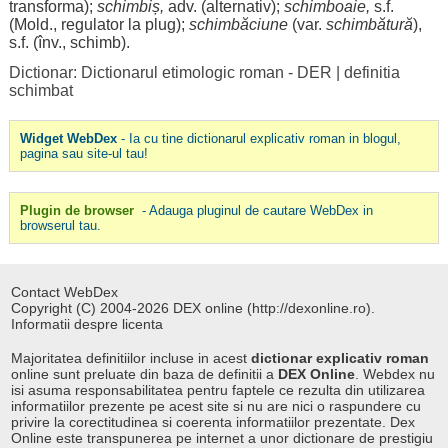
transforma
);
schimbiș
,
adv. (
alternativ
);
schimboaie
,
s.f.
(Mold.,
regulator
la
plug
);
schimbăciune
(var.
schimbătură
),
s.f. (înv.,
schimb
).
Dictionar: Dictionarul etimologic roman - DER
|
definitia
schimbat
Widget WebDex
- Ia cu tine dictionarul explicativ roman in blogul,
pagina sau site-ul tau!
Plugin de browser
- Adauga pluginul de cautare WebDex in
browserul tau.
Contact WebDex
Copyright (C) 2004-2026 DEX online (http://dexonline.ro).
Informatii despre licenta
Majoritatea definitiilor incluse in acest
dictionar explicativ roman
online sunt preluate din baza de definitii a
DEX Online
. Webdex nu
isi asuma responsabilitatea pentru faptele ce rezulta din utilizarea
informatiilor prezente pe acest site si nu are nici o raspundere cu
privire la corectitudinea si coerenta informatiilor prezentate. Dex
Online este transpunerea pe internet a unor dictionare de prestigiu