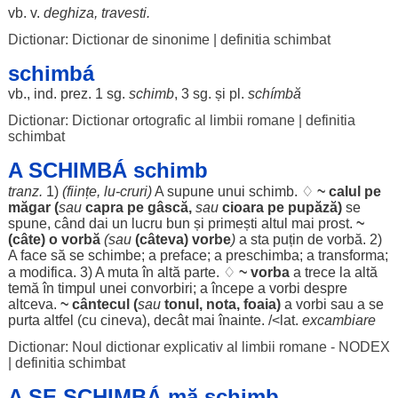
vb. v.
deghiza
,
travesti
.
Dictionar: Dictionar de sinonime
|
definitia schimbat
schimbá
vb., ind. prez. 1 sg.
schimb
, 3 sg. și pl.
schímbă
Dictionar: Dictionar ortografic al limbii romane
|
definitia
schimbat
A SCHIMBÁ schimb
tranz.
1)
(
ființe
, lu-cruri)
A
supune
unui
schimb
. ♢
~
calul
pe
măgar
(
sau
capra
pe
gâscă
,
sau
cioara
pe
pupăză
)
se
spune
,
când
dai
un
lucru
bun
și
primești
altul
mai
prost
.
~
(
câte
) o
vorbă
(sau
(
câteva
)
vorbe
)
a
sta
puțin
de
vorbă
. 2)
A
face
să se
schimbe
; a
preface
; a
preschimba
; a
transforma
;
a
modifica
. 3) A
muta
în altă
parte
. ♢
~
vorba
a
trece
la altă
temă
în
timpul
unei
convorbiri
; a
începe
a
vorbi
despre
altceva
.
~
cântecul
(
sau
tonul
,
nota
,
foaia
)
a
vorbi
sau a se
purta
altfel
(cu cineva),
decât
mai
înainte
. /<lat.
excambiare
Dictionar: Noul dictionar explicativ al limbii romane - NODEX
|
definitia schimbat
A SE SCHIMBÁ mă schimb