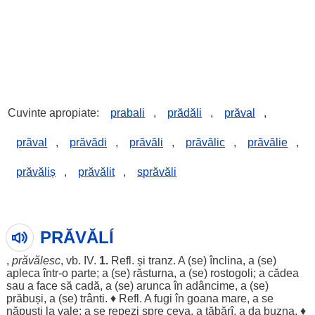
Cuvinte apropiate:
prabali
,
prădăli
,
prăval
,
prăval
,
prăvădi
,
prăvăli
,
prăvălic
,
prăvălie
,
prăvăliș
,
prăvălit
,
sprăvăli
PRĂVĂLÍ
,
prăvălesc
, vb.
IV
.
1.
Refl. și tranz. A (se)
înclina
, a (se)
apleca
într-o
parte
; a (se)
răsturna
, a (se)
rostogoli
; a
cădea
sau a
face
să
cadă
, a (se)
arunca
în
adâncime
, a (se)
prăbuși
, a (se)
trânti
. ♦ Refl. A
fugi
în
goana
mare
, a se
năpusti
la
vale
; a se
repezi
spre
ceva, a
tăbărî
, a da
buzna
. ♦