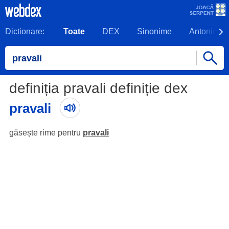
Dictionare:
Toate
DEX
Sinonime
Antonime
definiția pravali definiție dex
pravali
găsește rime pentru
pravali