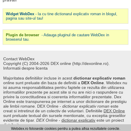
Widget WebDex
- Ia cu tine dictionarul explicativ roman in blogul,
pagina sau site-ul tau!
Plugin de browser
- Adauga pluginul de cautare WebDex in
browserul tau.
Contact WebDex
Copyright (C) 2004-2026 DEX online (http://dexonline.ro).
Informatii despre licenta
Majoritatea definitiilor incluse in acest
dictionar explicativ roman
online sunt preluate din baza de definitii a
DEX Online
. Webdex nu
isi asuma responsabilitatea pentru faptele ce rezulta din utilizarea
informatiilor prezente pe acest site si nu are nici o raspundere cu
privire la corectitudinea si coerenta informatiilor prezentate. Dex
Online este transpunerea pe internet a unor dictionare de prestigiu
ale limbii romane. DEX Online -
dictionar explicativ roman
este
creat si intretinut de un colectiv de voluntari. Definitiile
DEX Online
sunt preluate textual din sursele mentionate, cu exceptia greselilor
evidente de tipar.
DEX Online
-
dictionar explicativ
este un proiect
distribuit.
Webdex.ro foloseste cookies pentru a putea afisa rezultatele corecte.