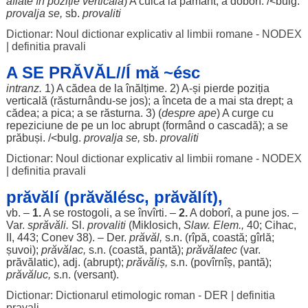
aflate
în
poziție
verticală
) A
culca
la
pământ
; a
doborî
. /<bulg.
provalja se,
sb.
provaliti
Dictionar: Noul dictionar explicativ al limbii romane - NODEX
|
definitia pravali
A SE PRĂVĂL//Í mă ~ésc
intranz.
1) A
cădea
de la
înălțime
. 2) A-și
pierde
poziția
verticală
(răsturnându-se
jos
); a
înceta
de a mai
sta
drept
; a
cădea
; a
pica
; a se
răsturna
. 3) (
despre
ape
) A
curge
cu
repeziciune
de pe un
loc
abrupt
(
formând
o
cascadă
); a se
prăbuși
. /<bulg.
provalja se,
sb.
provaliti
Dictionar: Noul dictionar explicativ al limbii romane - NODEX
|
definitia pravali
prăvălí (prăvălésc, prăvălít),
vb. –
1.
A se
rostogoli
, a se învîrti. –
2.
A
doborî
, a pune
jos
. –
Var.
sprăvăli
.
Sl.
provaliti
(Miklosich,
Slaw. Elem.,
40; Cihac,
II, 443; Conev 38). – Der.
prăvăl
,
s.n. (
rîpă
,
coastă
; gîrlă;
șuvoi
);
prăvălac
,
s.n. (
coastă
,
pantă
);
prăvălatec
(var.
prăvălatic
), adj. (
abrupt
);
prăvăliș
,
s.n. (povîrnîș,
pantă
);
prăvăluc
,
s.n. (
versant
).
Dictionar: Dictionarul etimologic roman - DER
|
definitia
pravali