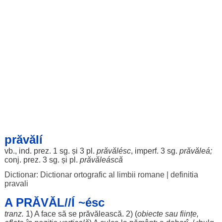
prăvălí
vb., ind. prez. 1 sg. și 3 pl.
prăvălésc
, imperf. 3 sg.
prăvăleá
;
conj. prez. 3 sg. și pl.
prăvăleáscă
Dictionar: Dictionar ortografic al limbii romane
|
definitia
pravali
A PRĂVĂL//Í ~ésc
tranz.
1) A
face
să se
prăvălească
. 2) (
obiecte
sau
ființe
,