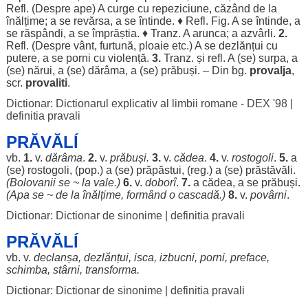
Refl. (
Despre
ape
) A
curge
cu
repeziciune
,
căzând
de la
înălțime
; a se
revărsa
, a se
întinde
. ♦ Refl. Fig. A se
întinde
, a
se
răspândi
, a se
împrăștia
. ♦ Tranz. A
arunca
; a
azvârli
.
2.
Refl. (
Despre
vânt
,
furtună
,
ploaie
etc.) A se
dezlănțui
cu
putere
, a se
porni
cu
violență
.
3.
Tranz. și refl. A (se)
surpa
, a
(se)
nărui
, a (se)
dărâma
, a (se)
prăbuși
. – Din bg.
provalja
,
scr.
provaliti
.
Dictionar: Dictionarul explicativ al limbii romane - DEX '98
|
definitia pravali
PRĂVĂLÍ
vb.
1.
v.
dărâma
.
2.
v.
prăbuși
.
3.
v.
cădea
.
4.
v.
rostogoli
.
5.
a
(se)
rostogoli
, (pop.) a (se)
prăpăstui
, (
reg
.) a (se)
prăstăvăli
.
(
Bolovanii
se ~ la
vale
.)
6.
v.
doborî
.
7.
a
cădea
, a se
prăbuși
.
(
Apa
se ~ de la
înălțime
,
formând
o
cascadă
.)
8.
v.
povârni
.
Dictionar: Dictionar de sinonime
|
definitia pravali
PRĂVĂLÍ
vb. v.
declanșa
,
dezlănțui
,
isca
,
izbucni
,
porni
,
preface
,
schimba
,
stârni
,
transforma
.
Dictionar: Dictionar de sinonime
|
definitia pravali