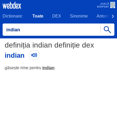
Dictionare:
Toate
DEX
Sinonime
Antonime
definiția indian definiție dex
indian
găsește rime pentru
indian