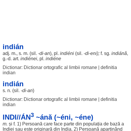
indián
adj. m., s. m. (
sil
.
-
di
-
an
), pl.
indiéni
(
sil
.
-
di
-eni);
f. sg.
indiánă
,
g.-d.
art
.
indiénei
, pl.
indiéne
Dictionar: Dictionar ortografic al limbii romane
|
definitia
indian
indián
s. n. (
sil
.
-
di
-
an
)
Dictionar: Dictionar ortografic al limbii romane
|
definitia
indian
3
INDI//ÁN
~ánă (~éni, ~éne)
m.
și f
.
1)
Persoană
care
face
parte
din
populația
de
bază
a
Indiei sau este
originară
din India. 2)
Persoană
aparținând