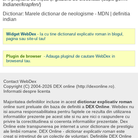
Indianer/krapfen/
)
Dictionar: Marele dictionar de neologisme - MDN
|
definitia
indian
Widget WebDex
- Ia cu tine dictionarul explicativ roman in blogul,
pagina sau site-ul tau!
Plugin de browser
- Adauga pluginul de cautare WebDex in
browserul tau.
Contact WebDex
Copyright (C) 2004-2026 DEX online (http://dexonline.ro).
Informatii despre licenta
Majoritatea definitiilor incluse in acest
dictionar explicativ roman
online sunt preluate din baza de definitii a
DEX Online
. Webdex nu
isi asuma responsabilitatea pentru faptele ce rezulta din utilizarea
informatiilor prezente pe acest site si nu are nici o raspundere cu
privire la corectitudinea si coerenta informatiilor prezentate. Dex
Online este transpunerea pe internet a unor dictionare de prestigiu
ale limbii romane. DEX Online -
dictionar explicativ roman
este
creat si intretinut de un colectiv de voluntari. Definitiile
DEX Online