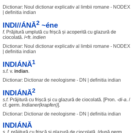
Dictionar: Noul dictionar explicativ al limbii romane - NODEX
|
definitia indian
2
INDI//ÁNĂ
~éne
f.
Prăjitură
umplută
cu
frișcă
și
acoperită
cu
glazură
de
ciocolată
. /<fr.
indien
Dictionar: Noul dictionar explicativ al limbii romane - NODEX
|
definitia indian
1
INDIÁNĂ
s.f.
v.
indian
.
Dictionar: Dictionar de neologisme - DN
|
definitia indian
2
INDIÁNĂ
s.f.
Prăjitură
cu
frișcă
și cu
glazură
de
ciocolată
. [Pron.
-
di
-a
. /
cf. germ.
Indianer(krapfen)
].
Dictionar: Dictionar de neologisme - DN
|
definitia indian
INDIÁNĂ
s. f.
prăjitură
cu
frișcă
și
glazură
de
ciocolată
. (după germ.