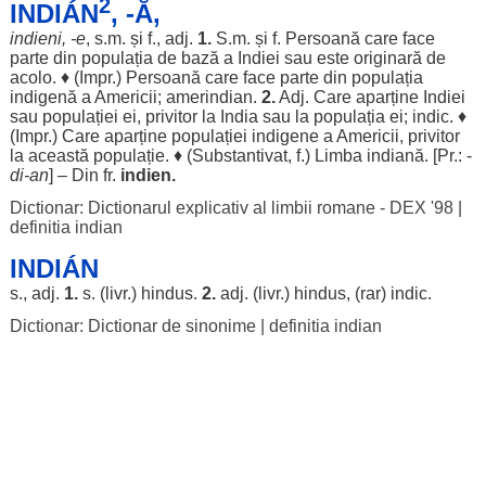
2
INDIÁN
, -Ă,
indieni
, -e
, s.m. și f., adj.
1.
S.m. și f.
Persoană
care
face
parte
din
populația
de
bază
a Indiei sau este
originară
de
acolo
. ♦ (Impr.)
Persoană
care
face
parte
din
populația
indigenă
a
Americii
;
amerindian
.
2.
Adj. Care
aparține
Indiei
sau
populației
ei,
privitor
la India sau la
populația
ei;
indic
. ♦
(Impr.) Care
aparține
populației
indigene
a
Americii
,
privitor
la această
populație
. ♦ (
Substantivat
, f.)
Limba
indiană
. [Pr.: -
di
-
an
] – Din fr.
indien.
Dictionar: Dictionarul explicativ al limbii romane - DEX '98
|
definitia indian
INDIÁN
s., adj.
1.
s. (livr.)
hindus
.
2.
adj. (livr.)
hindus
, (
rar
)
indic
.
Dictionar: Dictionar de sinonime
|
definitia indian