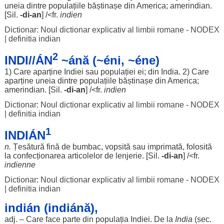
uneia
dintre
populațiile
băștinașe
din
America
;
amerindian
.
[
Sil
.
-
di
-
an
] /<fr.
indien
Dictionar: Noul dictionar explicativ al limbii romane - NODEX
|
definitia indian
2
INDI//ÁN
~ánă (~éni, ~éne)
1) Care
aparține
Indiei sau
populației
ei; din India. 2) Care
aparține
uneia
dintre
populațiile
băștinașe
din
America
;
amerindian
. [
Sil
.
-
di
-
an
] /<fr.
indien
Dictionar: Noul dictionar explicativ al limbii romane - NODEX
|
definitia indian
1
INDIÁN
n.
Țesătură
fină
de
bumbac
,
vopsită
sau
imprimată
,
folosită
la
confecționarea
articolelor
de
lenjerie
. [
Sil
.
-
di
-
an
] /<fr.
indienne
Dictionar: Noul dictionar explicativ al limbii romane - NODEX
|
definitia indian
indián (indiánă),
adj. – Care
face
parte
din
populația
Indiei. De la
India
(
sec
.