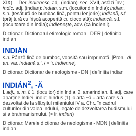
XIX). – Der.
indienesc,
adj. (indian),
sec
. XVII,
astăzi
înv.;
indic
,
adj. (indian);
indian,
s.m. (
locuitor
din India);
indian,
s.n. (
țesătură
de
bumbac
fină
,
pentru
lenjerie
);
indiană
,
s.f.
(
prăjitură
cu
frișcă
acoperită
cu
ciocolată
);
indiancă
,
s.f.
(
locuitoare
din India);
indienește
, adv. (ca
indienii
).
Dictionar: Dictionarul etimologic roman - DER
|
definitia
indian
INDIÁN
s.n.
Pânză
fină
de
bumbac
,
vopsită
sau
imprimată
. [Pron.
-
di
-
an
, var.
indiană
s.f. / < fr.
indienne
].
Dictionar: Dictionar de neologisme - DN
|
definitia indian
2
INDIÁN
, -Ă
I.
adj., s. m. f.
1. (
locuitor
) din India. 2.
amerindian
. II. adj. care
aparține
Indiei;
indic
;
hindus
(1). o
arta
~
ă
=
artă
care s-a
dezvoltat
de la
sfârșitul
mileniului
IV
a. Chr., în
cadrul
culturilor
din
valea
Indului,
legate
de
dezvoltarea
budismului
și a
brahmanismului
. (< fr.
indien
)
Dictionar: Marele dictionar de neologisme - MDN
|
definitia
indian