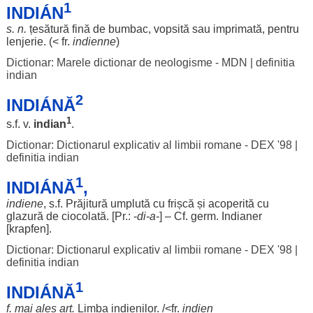
1
INDIÁN
s. n.
țesătură
fină
de
bumbac
,
vopsită
sau
imprimată
,
pentru
lenjerie
. (< fr.
indienne
)
Dictionar: Marele dictionar de neologisme - MDN
|
definitia
indian
2
INDIÁNĂ
1
s.f. v.
indian
.
Dictionar: Dictionarul explicativ al limbii romane - DEX '98
|
definitia indian
1
INDIÁNĂ
,
indiene
, s.f.
Prăjitură
umplută
cu
frișcă
și
acoperită
cu
glazură
de
ciocolată
. [Pr.: -
di
-a-
] – Cf. germ.
Indianer
[krapfen].
Dictionar: Dictionarul explicativ al limbii romane - DEX '98
|
definitia indian
1
INDIÁNĂ
f. mai
ales
art
.
Limba
indienilor
. /<fr.
indien