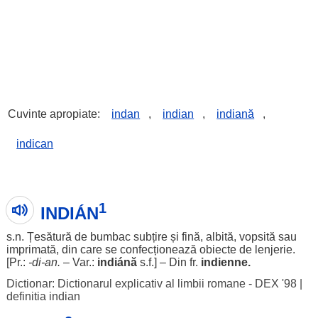
Cuvinte apropiate:
indan
,
indian
,
indiană
,
indican
1
INDIÁN
s.n.
Țesătură
de
bumbac
subțire
și
fină
,
albită
,
vopsită
sau
imprimată
, din care se
confecționează
obiecte
de
lenjerie
.
[Pr.:
-
di
-
an
.
– Var.:
indiánă
s.f.] – Din fr.
indienne.
Dictionar: Dictionarul explicativ al limbii romane - DEX '98
|
definitia indian