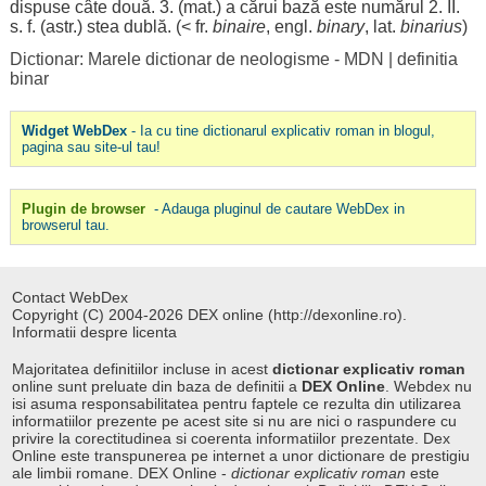
dispuse
câte
două
. 3. (
mat
.) a
cărui
bază
este
numărul
2. II.
s. f. (astr.)
stea
dublă
. (< fr.
binaire
, engl.
binary
, lat.
binarius
)
Dictionar: Marele dictionar de neologisme - MDN
|
definitia
binar
Widget WebDex
- Ia cu tine dictionarul explicativ roman in blogul,
pagina sau site-ul tau!
Plugin de browser
- Adauga pluginul de cautare WebDex in
browserul tau.
Contact WebDex
Copyright (C) 2004-2026 DEX online (http://dexonline.ro).
Informatii despre licenta
Majoritatea definitiilor incluse in acest
dictionar explicativ roman
online sunt preluate din baza de definitii a
DEX Online
. Webdex nu
isi asuma responsabilitatea pentru faptele ce rezulta din utilizarea
informatiilor prezente pe acest site si nu are nici o raspundere cu
privire la corectitudinea si coerenta informatiilor prezentate. Dex
Online este transpunerea pe internet a unor dictionare de prestigiu
ale limbii romane. DEX Online -
dictionar explicativ roman
este