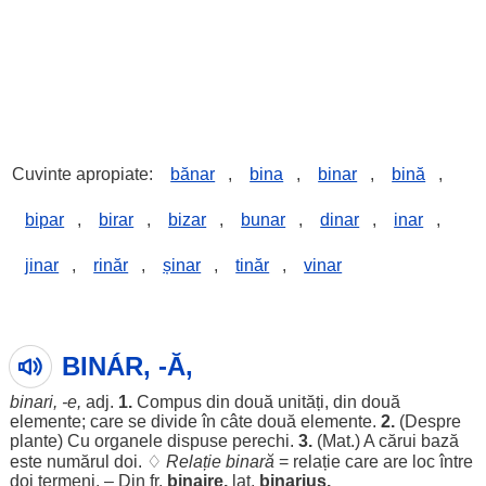
Cuvinte apropiate:
bănar
,
bina
,
binar
,
bină
,
bipar
,
birar
,
bizar
,
bunar
,
dinar
,
inar
,
jinar
,
rinăr
,
șinar
,
tinăr
,
vinar
BINÁR, -Ă,
binari
, -e,
adj.
1.
Compus
din
două
unități
, din
două
elemente
; care se
divide
în
câte
două
elemente
.
2.
(
Despre
plante
) Cu
organele
dispuse
perechi
.
3.
(
Mat
.) A
cărui
bază
este
numărul
doi
. ♢
Relație
binară
=
relație
care are
loc
între
doi
termeni
. – Din fr.
binaire,
lat.
binarius.