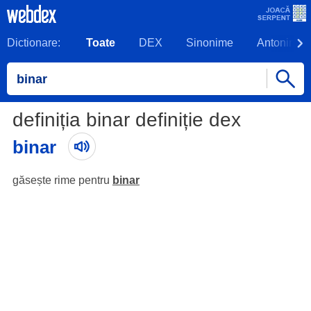
Dictionare:
Toate
DEX
Sinonime
Antonime
definiția binar definiție dex
binar
găsește rime pentru
binar