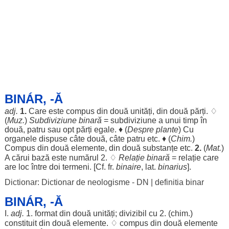
BINÁR, -Ă
adj.
1.
Care este
compus
din
două
unități
, din
două
părți
. ♢
(
Muz.
)
Subdiviziune
binară
=
subdiviziune
a unui
timp
în
două
,
patru
sau
opt
părți
egale
. ♦ (
Despre
plante
) Cu
organele
dispuse
câte
două
,
câte
patru
etc. ♦ (
Chim
.
)
Compus
din
două
elemente
, din
două
substanțe
etc.
2.
(
Mat
.
)
A
cărui
bază
este
numărul
2. ♢
Relație
binară
=
relație
care
are
loc
între
doi
termeni
. [Cf. fr.
binaire
, lat.
binarius
].
Dictionar: Dictionar de neologisme - DN
|
definitia binar
BINÁR, -Ă
I.
adj.
1.
format
din
două
unități
;
divizibil
cu 2. (
chim
.)
constituit
din
două
elemente
. ♢
compus
din
două
elemente