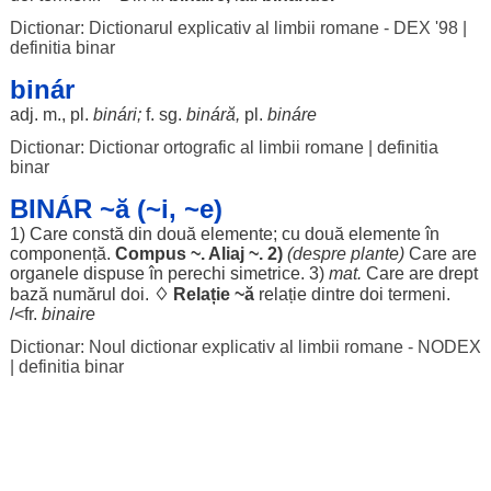
Dictionar: Dictionarul explicativ al limbii romane - DEX '98
|
definitia binar
binár
adj. m., pl.
binári
;
f. sg.
bináră
,
pl.
bináre
Dictionar: Dictionar ortografic al limbii romane
|
definitia
binar
BINÁR ~ă (~i, ~e)
1) Care
constă
din
două
elemente
; cu
două
elemente
în
componență
.
Compus
~.
Aliaj
~. 2)
(
despre
plante
)
Care are
organele
dispuse
în
perechi
simetrice
. 3)
mat
.
Care are
drept
bază
numărul
doi
.
♢
Relație
~
ă
relație
dintre
doi
termeni
.
/<fr.
binaire
Dictionar: Noul dictionar explicativ al limbii romane - NODEX
|
definitia binar