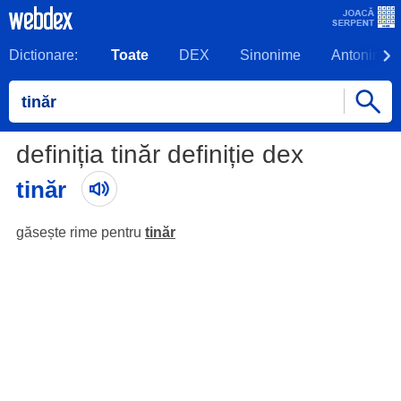
Dictionare:
Toate
DEX
Sinonime
Antonime
definiția tinăr definiție dex
tinăr
găsește rime pentru
tinăr