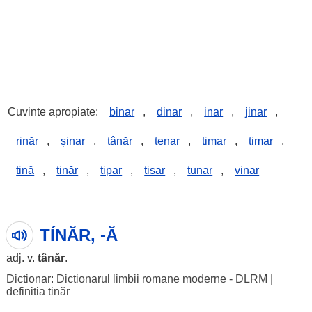
Cuvinte apropiate:
binar
,
dinar
,
inar
,
jinar
,
rinăr
,
șinar
,
tânăr
,
tenar
,
timar
,
timar
,
tină
,
tinăr
,
tipar
,
tisar
,
tunar
,
vinar
TÍNĂR, -Ă
adj. v.
tânăr
.
Dictionar: Dictionarul limbii romane moderne - DLRM
|
definitia tinăr