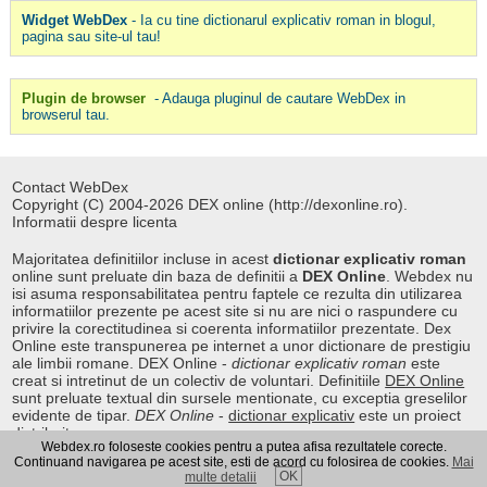
Widget WebDex
- Ia cu tine dictionarul explicativ roman in blogul,
pagina sau site-ul tau!
Plugin de browser
- Adauga pluginul de cautare WebDex in
browserul tau.
Contact WebDex
Copyright (C) 2004-2026 DEX online (http://dexonline.ro).
Informatii despre licenta
Majoritatea definitiilor incluse in acest
dictionar explicativ roman
online sunt preluate din baza de definitii a
DEX Online
. Webdex nu
isi asuma responsabilitatea pentru faptele ce rezulta din utilizarea
informatiilor prezente pe acest site si nu are nici o raspundere cu
privire la corectitudinea si coerenta informatiilor prezentate. Dex
Online este transpunerea pe internet a unor dictionare de prestigiu
ale limbii romane. DEX Online -
dictionar explicativ roman
este
creat si intretinut de un colectiv de voluntari. Definitiile
DEX Online
sunt preluate textual din sursele mentionate, cu exceptia greselilor
evidente de tipar.
DEX Online
-
dictionar explicativ
este un proiect
distribuit.
Webdex.ro foloseste cookies pentru a putea afisa rezultatele corecte.
Continuand navigarea pe acest site, esti de acord cu folosirea de cookies.
Mai
OK
multe detalii
Curs valutar
|
Kurs walut
|
Pret fier vechi