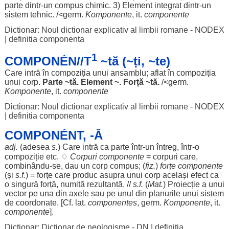
parte
dintr-un
compus
chimic
. 3)
Element
integrat
dintr-un
sistem
tehnic
. /<germ.
Komponente
, it.
componente
Dictionar: Noul dictionar explicativ al limbii romane - NODEX
|
definitia componenta
1
COMPONÉN//T
~tă (~ți, ~te)
Care
intră
în
compoziția
unui
ansamblu
;
aflat
în
compoziția
unui
corp
.
Parte
~
tă
.
Element
~.
Forță
~
tă
.
/<germ.
Komponente
, it.
componente
Dictionar: Noul dictionar explicativ al limbii romane - NODEX
|
definitia componenta
COMPONÉNT, -Ă
adj.
(
adesea
s.
) Care
intră
ca
parte
într-un
întreg
, într-o
compoziție
etc. ♢
Corpuri
componente
=
corpuri
care,
combinându-se,
dau
un
corp
compus
; (
fiz.
)
forțe
componente
(și
s.f.
) =
forțe
care
produc
asupra
unui
corp
același
efect
ca
o
singură
forță
,
numită
rezultantă
. //
s.f.
(
Mat
.
)
Proiecție
a unui
vector
pe
una
din
axele
sau pe
unul
din
planurile
unui
sistem
de
coordonate
. [Cf. lat.
componentes
, germ.
Komponente
, it.
componente
].
Dictionar: Dictionar de neologisme - DN
|
definitia