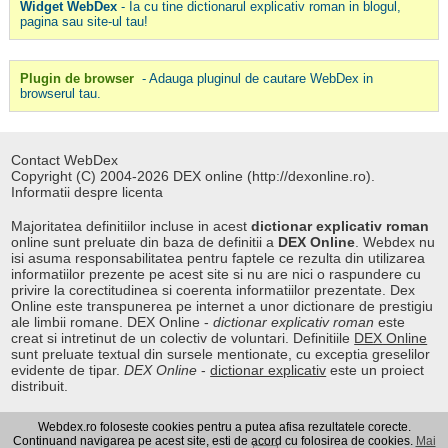
Widget WebDex
- Ia cu tine dictionarul explicativ roman in blogul,
pagina sau site-ul tau!
Plugin de browser
- Adauga pluginul de cautare WebDex in
browserul tau.
Contact WebDex
Copyright (C) 2004-2026 DEX online (http://dexonline.ro).
Informatii despre licenta
Majoritatea definitiilor incluse in acest
dictionar explicativ roman
online sunt preluate din baza de definitii a
DEX Online
. Webdex nu
isi asuma responsabilitatea pentru faptele ce rezulta din utilizarea
informatiilor prezente pe acest site si nu are nici o raspundere cu
privire la corectitudinea si coerenta informatiilor prezentate. Dex
Online este transpunerea pe internet a unor dictionare de prestigiu
ale limbii romane. DEX Online -
dictionar explicativ roman
este
creat si intretinut de un colectiv de voluntari. Definitiile
DEX Online
sunt preluate textual din sursele mentionate, cu exceptia greselilor
evidente de tipar.
DEX Online
-
dictionar explicativ
este un proiect
distribuit.
Webdex.ro foloseste cookies pentru a putea afisa rezultatele corecte.
Curs valutar
|
Kurs walut
|
Pret fier vechi
Continuand navigarea pe acest site, esti de acord cu folosirea de cookies.
Mai