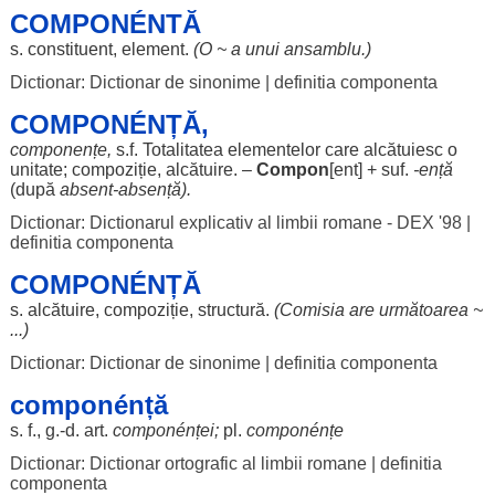
COMPONÉNTĂ
s.
constituent
,
element
.
(O ~ a unui
ansamblu
.)
Dictionar: Dictionar de sinonime
|
definitia componenta
COMPONÉNȚĂ,
componențe
,
s.f.
Totalitatea
elementelor
care
alcătuiesc
o
unitate
;
compoziție
,
alcătuire
. –
Compon
[
ent
] + suf.
-
ență
(după
absent
-
absență
).
Dictionar: Dictionarul explicativ al limbii romane - DEX '98
|
definitia componenta
COMPONÉNȚĂ
s.
alcătuire
,
compoziție
,
structură
.
(
Comisia
are
următoarea
~
...)
Dictionar: Dictionar de sinonime
|
definitia componenta
componénță
s. f., g.-d.
art
.
componénței
;
pl.
componénțe
Dictionar: Dictionar ortografic al limbii romane
|
definitia
componenta