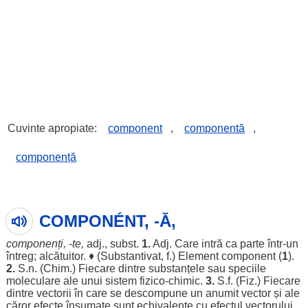
Cuvinte apropiate:
component
,
componentă
,
componență
COMPONÉNT, -Ă,
componenți
, -te,
adj., subst.
1.
Adj. Care
intră
ca
parte
într-un
întreg
;
alcătuitor
. ♦ (
Substantivat
, f.)
Element
component
(
1
).
2.
S.n. (
Chim
.)
Fiecare
dintre
substanțele
sau
speciile
moleculare
ale
unui
sistem
fizico-
chimic
.
3.
S.f. (Fiz.)
Fiecare
dintre
vectorii
în care se
descompune
un
anumit
vector
și
ale
căror
efecte
însumate
sunt
echivalente
cu
efectul
vectorului