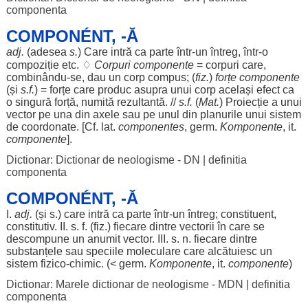
componenta
COMPONÉNT, -Ă
adj.
(
adesea
s.
) Care
intră
ca
parte
într-un
întreg
, într-o
compoziție
etc. ♢
Corpuri
componente
=
corpuri
care,
combinându-se,
dau
un
corp
compus
; (
fiz.
)
forțe
componente
(și
s.f.
) =
forțe
care
produc
asupra
unui
corp
același
efect
ca
o
singură
forță
,
numită
rezultantă
. //
s.f.
(
Mat
.
)
Proiecție
a unui
vector
pe
una
din
axele
sau pe
unul
din
planurile
unui
sistem
de
coordonate
. [Cf. lat.
componentes
, germ.
Komponente
, it.
componente
].
Dictionar: Dictionar de neologisme - DN
|
definitia
componenta
COMPONÉNT, -Ă
I.
adj.
(și s.) care
intră
ca
parte
într-un
întreg
;
constituent
,
constitutiv
. II. s. f. (fiz.)
fiecare
dintre
vectorii
în care se
descompune
un
anumit
vector
. III. s. n.
fiecare
dintre
substanțele
sau
speciile
moleculare
care
alcătuiesc
un
sistem
fizico-
chimic
. (< germ.
Komponente
, it.
componente
)
Dictionar: Marele dictionar de neologisme - MDN
|
definitia
componenta