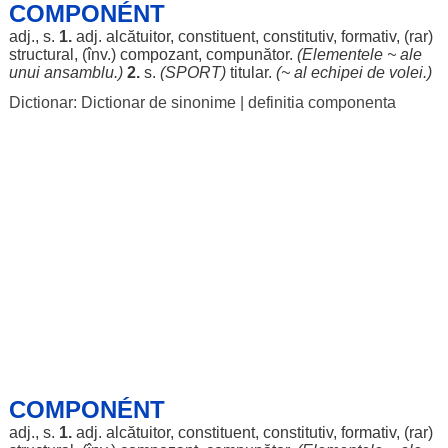
COMPONÉNT
adj., s.
1.
adj.
alcătuitor
,
constituent
,
constitutiv
,
formativ
, (
rar
)
structural
, (înv.)
compozant
,
compunător
.
(
Elementele
~
ale
unui
ansamblu
.)
2.
s.
(
SPORT
)
titular
.
(~ al
echipei
de
volei
.)
Dictionar: Dictionar de sinonime
|
definitia componenta
COMPONÉNT
adj., s.
1.
adj.
alcătuitor
,
constituent
,
constitutiv
,
formativ
, (
rar
)