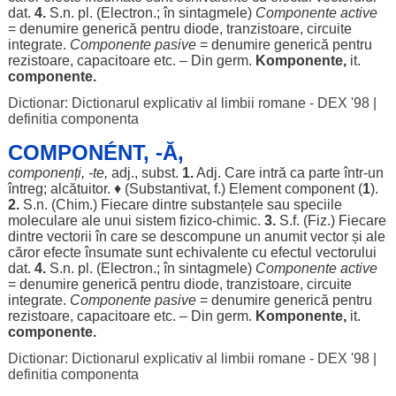
dat
.
4.
S.n. pl. (
Electron
.; în
sintagmele
)
Componente
active
=
denumire
generică
pentru
diode
,
tranzistoare
,
circuite
integrate
.
Componente
pasive
=
denumire
generică
pentru
rezistoare
,
capacitoare
etc. – Din germ.
Komponente,
it.
componente
.
Dictionar: Dictionarul explicativ al limbii romane - DEX '98
|
definitia componenta
COMPONÉNT, -Ă,
componenți
, -te,
adj., subst.
1.
Adj. Care
intră
ca
parte
într-un
întreg
;
alcătuitor
. ♦ (
Substantivat
, f.)
Element
component
(
1
).
2.
S.n. (
Chim
.)
Fiecare
dintre
substanțele
sau
speciile
moleculare
ale
unui
sistem
fizico-
chimic
.
3.
S.f. (Fiz.)
Fiecare
dintre
vectorii
în care se
descompune
un
anumit
vector
și
ale
căror
efecte
însumate
sunt
echivalente
cu
efectul
vectorului
dat
.
4.
S.n. pl. (
Electron
.; în
sintagmele
)
Componente
active
=
denumire
generică
pentru
diode
,
tranzistoare
,
circuite
integrate
.
Componente
pasive
=
denumire
generică
pentru
rezistoare
,
capacitoare
etc. – Din germ.
Komponente,
it.
componente
.
Dictionar: Dictionarul explicativ al limbii romane - DEX '98
|
definitia componenta