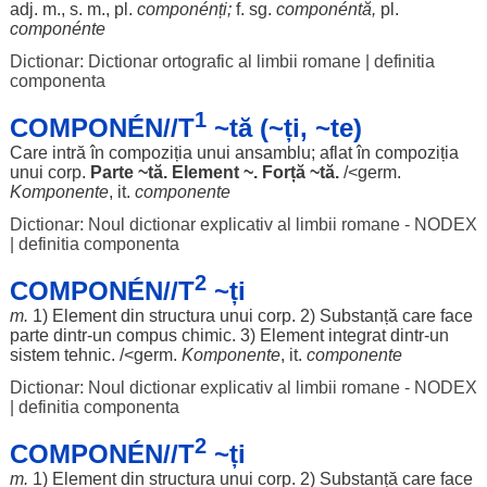
adj. m., s. m., pl.
componénți
;
f. sg.
componéntă,
pl.
componénte
Dictionar: Dictionar ortografic al limbii romane
|
definitia
componenta
1
COMPONÉN//T
~tă (~ți, ~te)
Care
intră
în
compoziția
unui
ansamblu
;
aflat
în
compoziția
unui
corp
.
Parte
~
tă
.
Element
~.
Forță
~
tă
.
/<germ.
Komponente
, it.
componente
Dictionar: Noul dictionar explicativ al limbii romane - NODEX
|
definitia componenta
2
COMPONÉN//T
~ți
m.
1)
Element
din
structura
unui
corp
. 2)
Substanță
care
face
parte
dintr-un
compus
chimic
. 3)
Element
integrat
dintr-un
sistem
tehnic
. /<germ.
Komponente
, it.
componente
Dictionar: Noul dictionar explicativ al limbii romane - NODEX
|
definitia componenta
2
COMPONÉN//T
~ți
m.
1)
Element
din
structura
unui
corp
. 2)
Substanță
care
face