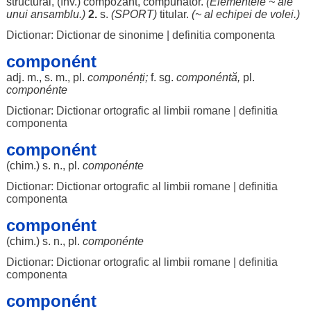
structural
, (înv.)
compozant
,
compunător
.
(
Elementele
~
ale
unui
ansamblu
.)
2.
s.
(
SPORT
)
titular
.
(~ al
echipei
de
volei
.)
Dictionar: Dictionar de sinonime
|
definitia componenta
componént
adj. m., s. m., pl.
componénți
;
f. sg.
componéntă,
pl.
componénte
Dictionar: Dictionar ortografic al limbii romane
|
definitia
componenta
componént
(
chim
.) s. n., pl.
componénte
Dictionar: Dictionar ortografic al limbii romane
|
definitia
componenta
componént
(
chim
.) s. n., pl.
componénte
Dictionar: Dictionar ortografic al limbii romane
|
definitia
componenta
componént