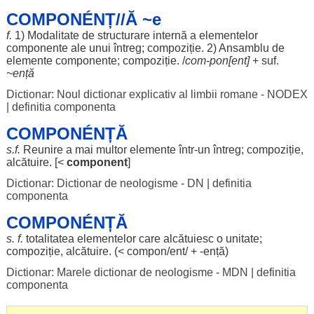
COMPONÉNȚ//Ă ~e
f.
1)
Modalitate
de
structurare
internă
a
elementelor
componente
ale
unui
întreg
;
compoziție
. 2)
Ansamblu
de
elemente
componente
;
compoziție
. /
com
-pon[
ent
]
+ suf.
~
ență
Dictionar: Noul dictionar explicativ al limbii romane - NODEX
|
definitia componenta
COMPONÉNȚĂ
s.f.
Reunire
a mai
multor
elemente
într-un
întreg
;
compoziție
,
alcătuire
. [<
component
]
Dictionar: Dictionar de neologisme - DN
|
definitia
componenta
COMPONÉNȚĂ
s. f.
totalitatea
elementelor
care
alcătuiesc
o
unitate
;
compoziție
,
alcătuire
. (< compon/
ent
/ + -
ență
)
Dictionar: Marele dictionar de neologisme - MDN
|
definitia
componenta