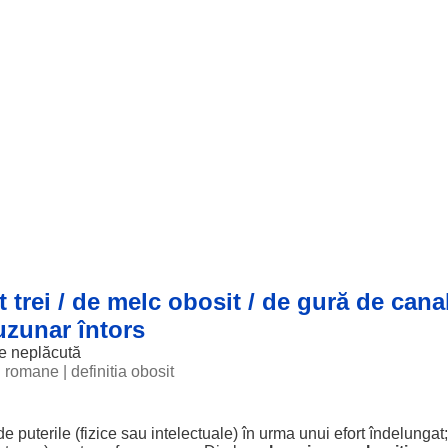
t trei / de melc obosit / de gură de canal
buzunar întors
e
neplăcută
ii romane
|
definitia obosit
de
puterile
(
fizice
sau
intelectuale
) în
urma
unui
efort
îndelungat