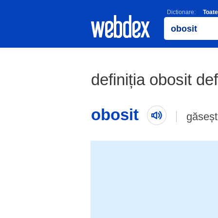
Dictionare:
Toate
definiția obosit def
obosit
găseșt