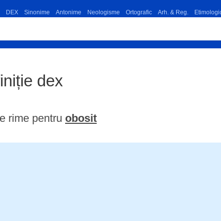
DEX
Sinonime
Antonime
Neologisme
Ortografic
Arh. & Reg.
Etimologi
iniție dex
e rime pentru
obosit