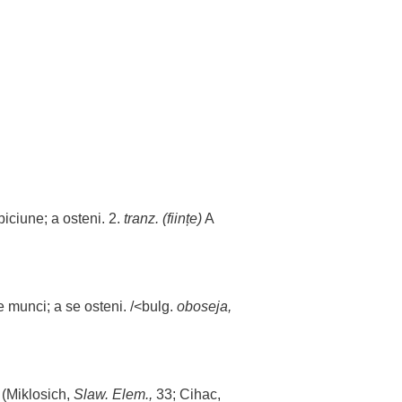
biciune
; a
osteni
. 2.
tranz. (
ființe
)
A
se
munci
; a se
osteni
. /<bulg.
oboseja,
 (Miklosich,
Slaw. Elem.,
33; Cihac,