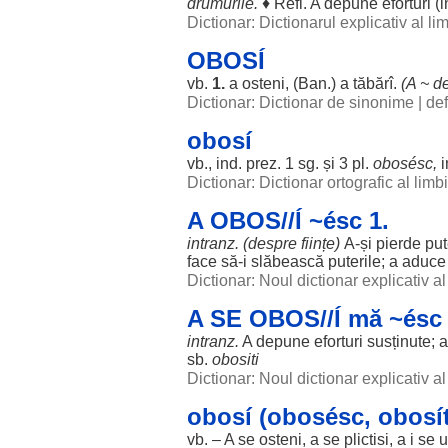
drumurile
.
♦ Refl. A
depune
eforturi
(
i
Dictionar: Dictionarul explicativ al l
OBOSÍ
vb.
1.
a
osteni
, (
Ban
.) a
tăbărî
.
(A ~ d
Dictionar: Dictionar de sinonime
|
def
obosí
vb., ind. prez. 1 sg. și 3 pl.
obosésc
,
i
Dictionar: Dictionar ortografic al lim
A OBOS//Í ~ésc 1.
intranz. (
despre
ființe
)
A-și
pierde
put
face
să-i
slăbească
puterile
; a
aduce
Dictionar: Noul dictionar explicativ 
A SE OBOS//Í mă ~ésc
intranz.
A
depune
eforturi
susținute
; 
sb.
obositi
Dictionar: Noul dictionar explicativ 
obosí (obosésc, obosít
vb. – A se
osteni
, a se
plictisi
, a i se
u