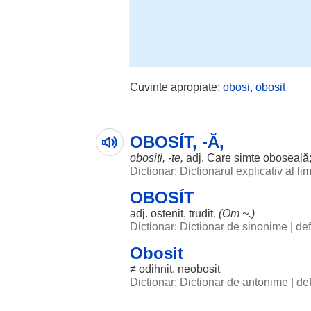
Cuvinte apropiate:
obosi
,
obosit
OBOSÍT, -Ă,
obosiți
, -te,
adj. Care
simte
oboseală
Dictionar: Dictionarul explicativ al l
OBOSÍT
adj.
ostenit
,
trudit
.
(
Om
~.)
Dictionar: Dictionar de sinonime
|
def
Obosit
≠
odihnit
,
neobosit
Dictionar: Dictionar de antonime
|
def