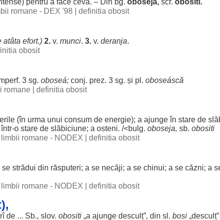
ntense
)
pentru
a
face
ceva. – Din bg.
oboseja,
scr.
obositi
.
imbii romane - DEX '98
|
definitia obosit
e
atâta
efort
.)
2.
v.
munci
.
3.
v.
deranja
.
initia obosit
mperf. 3 sg.
oboseá
;
conj. prez. 3 sg. și pl.
oboseáscă
bii romane
|
definitia obosit
erile
(în
urma
unui
consum
de
energie
); a
ajunge
în
stare
de
slă
într-o
stare
de
slăbiciune
; a
osteni
. /<bulg.
oboseja,
sb.
obositi
al limbii romane - NODEX
|
definitia obosit
a se
strădui
din
răsputeri
; a se
necăji
; a se
chinui
; a se
căzni
; a 
al limbii romane - NODEX
|
definitia obosit
),
rî
de ... Sb., slov.
obositi
„a
ajunge
desculț
”, din sl.
bosi
„
desculț
”