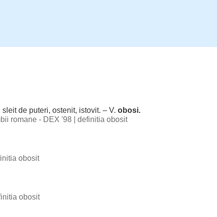
;
sleit
de
puteri
,
ostenit
,
istovit
. – V.
obosi
.
imbii romane - DEX '98
|
definitia obosit
initia obosit
initia obosit