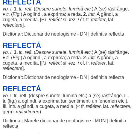
REFLECTÁ
vb. I.
1.
tr., refl.
(
Despre
sunete
,
lumină
etc.
) A (se)
răsfrânge
.
♦
tr.
(
Fig.
) A
oglindi
, a
exprima
; a
reda
.
2.
intr.
A
gândi
, a
cugeta
, a
medita
. [P.i.
refléct
și
-tez
. / cf. fr.
refléter
, lat.
reflectere
].
Dictionar: Dictionar de neologisme - DN
|
definitia reflecta
REFLECTÁ
vb. I.
1.
tr., refl.
(
Despre
sunete
,
lumină
etc.
) A (se)
răsfrânge
.
♦
tr.
(
Fig.
) A
oglindi
, a
exprima
; a
reda
.
2.
intr.
A
gândi
, a
cugeta
, a
medita
. [P.i.
refléct
și
-tez
. / cf. fr.
refléter
, lat.
reflectere
].
Dictionar: Dictionar de neologisme - DN
|
definitia reflecta
REFLECTÁ
vb.
I. tr., refl. (
despre
sunete
,
lumină
etc.) a (se)
răsfrânge
. II.
tr. (fig.) a
oglindi
, a
exprima
(un
sentiment
, un
fenomen
etc.).
III. intr. a
gândi
, a
cugeta
, a
media
. (< fr.
refléter
, lat.
reflectere
,
germ.
reflektieren
)
Dictionar: Marele dictionar de neologisme - MDN
|
definitia
reflecta