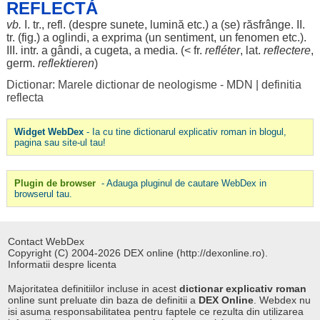
REFLECTÁ
vb.
I. tr., refl. (
despre
sunete
,
lumină
etc.) a (se)
răsfrânge
. II.
tr. (fig.) a
oglindi
, a
exprima
(un
sentiment
, un
fenomen
etc.).
III. intr. a
gândi
, a
cugeta
, a
media
. (< fr.
refléter
, lat.
reflectere
,
germ.
reflektieren
)
Dictionar: Marele dictionar de neologisme - MDN
|
definitia
reflecta
Widget WebDex
- Ia cu tine dictionarul explicativ roman in blogul,
pagina sau site-ul tau!
Plugin de browser
- Adauga pluginul de cautare WebDex in
browserul tau.
Contact WebDex
Copyright (C) 2004-2026 DEX online (http://dexonline.ro).
Informatii despre licenta
Majoritatea definitiilor incluse in acest
dictionar explicativ roman
online sunt preluate din baza de definitii a
DEX Online
. Webdex nu
isi asuma responsabilitatea pentru faptele ce rezulta din utilizarea