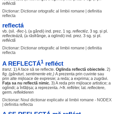
refléctă
Dictionar: Dictionar ortografic al limbii romane
|
definitia
reflecta
reflectá
vb. (
sil
.
-
flec
-
), (a
gândi
) ind. prez. 1 sg.
reflectéz
,
3 sg. și pl.
reflecteáză
,
(a
răsfrânge
, a
oglindi
) ind. prez. 3 sg. și pl.
refléctă
Dictionar: Dictionar ortografic al limbii romane
|
definitia
reflecta
1
A REFLECTÁ
refléct
tranz.
1) A
face
să se
reflecte
.
Oglinda
reflectă
obiectele
. 2)
fig. (
gânduri
,
sentimente
etc.)
A
prezenta
prin
cuvinte
sau
prin alte
mijloace
de
expresie
; a
reda
; a
exprima
; a
zugrăvi
.
Fața
sa nu reflectă
nimic
.
3) A
reda
prin
mijloace
artistice
; a
oglindi
; a
înfățișa
; a
reprezenta
. /<fr.
refléter,
lat.
reflectere
,
germ.
reflektieren
Dictionar: Noul dictionar explicativ al limbii romane - NODEX
|
definitia reflecta