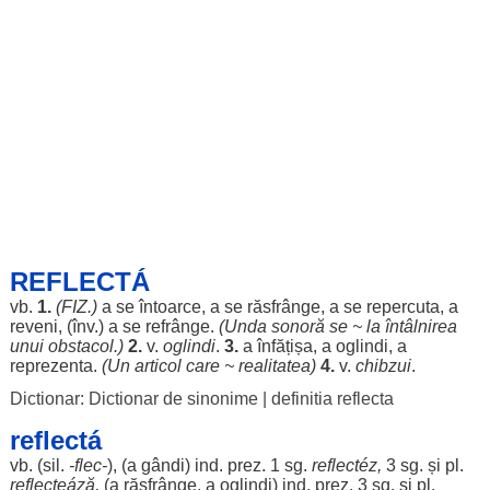
REFLECTÁ
vb.
1.
(FIZ.)
a se
întoarce
, a se
răsfrânge
, a se
repercuta
, a
reveni
, (înv.) a se
refrânge
.
(
Unda
sonoră
se ~ la
întâlnirea
unui
obstacol
.)
2.
v.
oglindi
.
3.
a
înfățișa
, a
oglindi
, a
reprezenta
.
(Un
articol
care ~
realitatea
)
4.
v.
chibzui
.
Dictionar: Dictionar de sinonime
|
definitia reflecta
reflectá
vb. (
sil
.
-
flec
-
), (a
gândi
) ind. prez. 1 sg.
reflectéz
,
3 sg. și pl.
reflecteáză
,
(a
răsfrânge
, a
oglindi
) ind. prez. 3 sg. și pl.