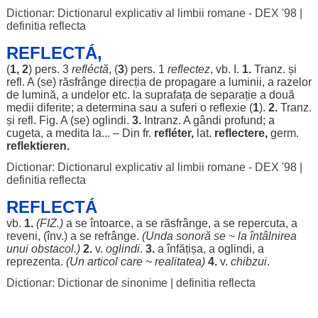
Dictionar: Dictionarul explicativ al limbii romane - DEX '98
|
definitia reflecta
REFLECTÁ,
(
1, 2
)
pers
. 3
refléctă
, (
3
)
pers
. 1
reflectez
, vb. I.
1.
Tranz. și
refl. A (se)
răsfrânge
direcția
de
propagare
a
luminii
, a
razelor
de
lumină
, a
undelor
etc. la
suprafața
de
separație
a
două
medii
diferite
; a
determina
sau a
suferi
o
reflexie
(
1
).
2.
Tranz.
și refl. Fig. A (se)
oglindi
.
3.
Intranz. A
gândi
profund
; a
cugeta
, a
medita
la... – Din fr.
refléter,
lat.
reflectere,
germ.
reflektieren.
Dictionar: Dictionarul explicativ al limbii romane - DEX '98
|
definitia reflecta
REFLECTÁ
vb.
1.
(FIZ.)
a se
întoarce
, a se
răsfrânge
, a se
repercuta
, a
reveni
, (înv.) a se
refrânge
.
(
Unda
sonoră
se ~ la
întâlnirea
unui
obstacol
.)
2.
v.
oglindi
.
3.
a
înfățișa
, a
oglindi
, a
reprezenta
.
(Un
articol
care ~
realitatea
)
4.
v.
chibzui
.
Dictionar: Dictionar de sinonime
|
definitia reflecta