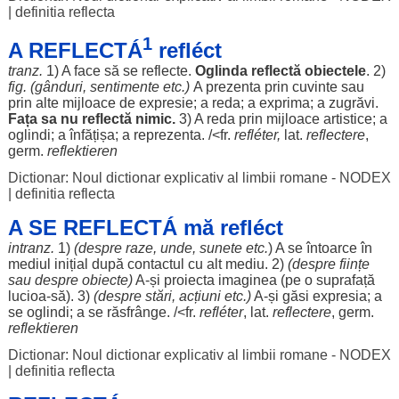
|
definitia reflecta
1
A REFLECTÁ
refléct
tranz.
1) A
face
să se
reflecte
.
Oglinda
reflectă
obiectele
. 2)
fig. (
gânduri
,
sentimente
etc.)
A
prezenta
prin
cuvinte
sau
prin alte
mijloace
de
expresie
; a
reda
; a
exprima
; a
zugrăvi
.
Fața
sa nu reflectă
nimic
.
3) A
reda
prin
mijloace
artistice
; a
oglindi
; a
înfățișa
; a
reprezenta
. /<fr.
refléter,
lat.
reflectere
,
germ.
reflektieren
Dictionar: Noul dictionar explicativ al limbii romane - NODEX
|
definitia reflecta
A SE REFLECTÁ mă refléct
intranz.
1)
(
despre
raze
, unde,
sunete
etc.
) A se
întoarce
în
mediul
inițial
după
contactul
cu
alt
mediu
. 2)
(
despre
ființe
sau
despre
obiecte
)
A-și
proiecta
imaginea
(pe o
suprafață
lucioa-să). 3)
(
despre
stări
,
acțiuni
etc.)
A-și
găsi
expresia
; a
se
oglindi
; a se
răsfrânge
. /<fr.
refléter
, lat.
reflectere
, germ.
reflektieren
Dictionar: Noul dictionar explicativ al limbii romane - NODEX
|
definitia reflecta