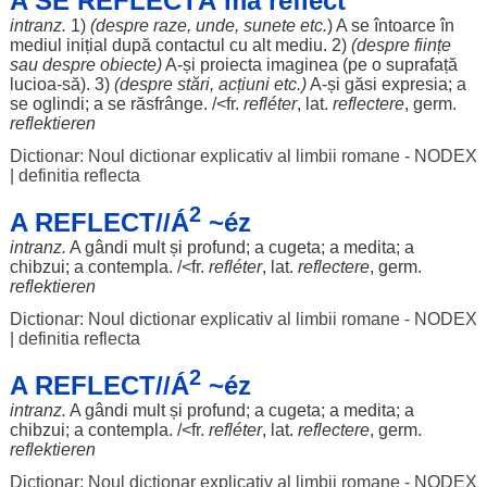
A SE REFLECTÁ mă refléct
intranz.
1)
(
despre
raze
, unde,
sunete
etc.
) A se
întoarce
în
mediul
inițial
după
contactul
cu
alt
mediu
. 2)
(
despre
ființe
sau
despre
obiecte
)
A-și
proiecta
imaginea
(pe o
suprafață
lucioa-să). 3)
(
despre
stări
,
acțiuni
etc.)
A-și
găsi
expresia
; a
se
oglindi
; a se
răsfrânge
. /<fr.
refléter
, lat.
reflectere
, germ.
reflektieren
Dictionar: Noul dictionar explicativ al limbii romane - NODEX
|
definitia reflecta
2
A REFLECT//Á
~éz
intranz.
A
gândi
mult
și
profund
; a
cugeta
; a
medita
; a
chibzui
; a
contempla
. /<fr.
refléter
, lat.
reflectere
, germ.
reflektieren
Dictionar: Noul dictionar explicativ al limbii romane - NODEX
|
definitia reflecta
2
A REFLECT//Á
~éz
intranz.
A
gândi
mult
și
profund
; a
cugeta
; a
medita
; a
chibzui
; a
contempla
. /<fr.
refléter
, lat.
reflectere
, germ.
reflektieren
Dictionar: Noul dictionar explicativ al limbii romane - NODEX