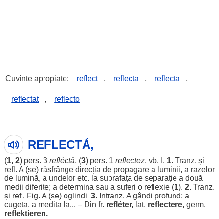
Cuvinte apropiate:
reflect
,
reflecta
,
reflecta
,
reflectat
,
reflecto
REFLECTÁ,
(
1, 2
)
pers
. 3
refléctă
, (
3
)
pers
. 1
reflectez
, vb. I.
1.
Tranz. și
refl. A (se)
răsfrânge
direcția
de
propagare
a
luminii
, a
razelor
de
lumină
, a
undelor
etc. la
suprafața
de
separație
a
două
medii
diferite
; a
determina
sau a
suferi
o
reflexie
(
1
).
2.
Tranz.
și refl. Fig. A (se)
oglindi
.
3.
Intranz. A
gândi
profund
; a
cugeta
, a
medita
la... – Din fr.
refléter,
lat.
reflectere,
germ.
reflektieren.