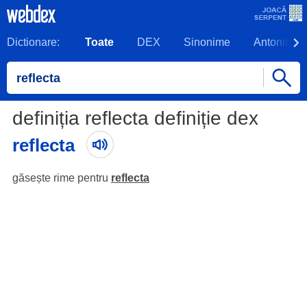
Dictionare:
Toate
DEX
Sinonime
Antonime
definiția reflecta definiție dex
reflecta
găsește rime pentru
reflecta