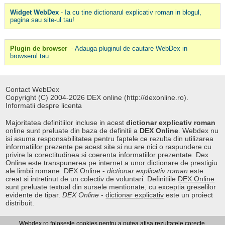
Widget WebDex
- Ia cu tine dictionarul explicativ roman in blogul,
pagina sau site-ul tau!
Plugin de browser
- Adauga pluginul de cautare WebDex in
browserul tau.
Contact WebDex
Copyright (C) 2004-2026 DEX online (http://dexonline.ro).
Informatii despre licenta
Majoritatea definitiilor incluse in acest
dictionar explicativ roman
online sunt preluate din baza de definitii a
DEX Online
. Webdex nu
isi asuma responsabilitatea pentru faptele ce rezulta din utilizarea
informatiilor prezente pe acest site si nu are nici o raspundere cu
privire la corectitudinea si coerenta informatiilor prezentate. Dex
Online este transpunerea pe internet a unor dictionare de prestigiu
ale limbii romane. DEX Online -
dictionar explicativ roman
este
creat si intretinut de un colectiv de voluntari. Definitiile
DEX Online
sunt preluate textual din sursele mentionate, cu exceptia greselilor
evidente de tipar.
DEX Online
-
dictionar explicativ
este un proiect
distribuit.
Webdex.ro foloseste cookies pentru a putea afisa rezultatele corecte.