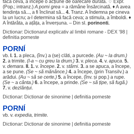
facă
ceva, a
începe
o
acțiune
de
oarecare
durată
. ♢ Expr.
(Pop.; intranz.)
A
porni
grea
= a
rămâne
însărcinată
. ♦ A avea
tendința
să..., a fi
înclinat
să...
4.
Tranz. A
îndemna
pe cineva
la un
lucru
; a-l
determina
să
facă
ceva; a
stimula
, a
îmboldi
. ♦
A
întărâta
, a
ațâța
, a
înverșuna
. – Din sl.
porinonti.
Dictionar: Dictionarul explicativ al limbii romane - DEX '98
|
definitia porneste
PORNÍ
vb.
I.
1.
a
pleca
, (înv.) a (se)
clăti
, a
purcede
.
(Au ~ la
drum
.)
2.
a
trimite
.
(I-a ~ cu
greu
la
drum
.)
3.
v.
pleca
.
4.
v.
apuca
.
5.
v.
demara
.
II.
1.
v.
începe
.
2.
v.
stârni
.
3.
a se
apuca
, a
începe
,
a se pune.
(Se ~ să
mănânce
.)
4.
a
începe
, (prin Transilv.) a
arădui
.
(Au ~ să se
certe
.)
5.
a
începe
, (înv. și pop.) a
rupe
.
(Se
~ a
cânta
.)
6.
a
începe
, a
prinde
.
(Se ~ să
țipe
, să
fugă
.)
7.
v.
dezlănțui
.
Dictionar: Dictionar de sinonime
|
definitia porneste
PORNÍ
vb. v.
expedia
,
trimite
.
Dictionar: Dictionar de sinonime
|
definitia porneste