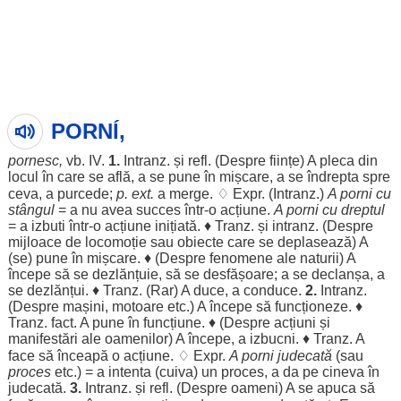
PORNÍ,
pornesc
,
vb.
IV
.
1.
Intranz. și refl. (
Despre
ființe
) A
pleca
din
locul
în care se
află
, a se pune în
mișcare
, a se
îndrepta
spre
ceva, a
purcede
;
p. ext.
a
merge
. ♢ Expr. (Intranz.)
A
porni
cu
stângul
= a nu avea
succes
într-o
acțiune
.
A
porni
cu
dreptul
= a
izbuti
într-o
acțiune
inițiată
. ♦ Tranz. și intranz. (
Despre
mijloace
de
locomoție
sau
obiecte
care se
deplasează
) A
(se) pune în
mișcare
. ♦ (
Despre
fenomene
ale
naturii
) A
începe
să se
dezlănțuie
, să se
desfășoare
; a se
declanșa
, a
se
dezlănțui
. ♦ Tranz. (
Rar
) A
duce
, a
conduce
.
2.
Intranz.
(
Despre
mașini
,
motoare
etc.) A
începe
să
funcționeze
. ♦
Tranz. fact. A pune în
funcțiune
. ♦ (
Despre
acțiuni
și
manifestări
ale
oamenilor
) A
începe
, a
izbucni
. ♦ Tranz. A
face
să
înceapă
o
acțiune
. ♢ Expr.
A
porni
judecată
(sau
proces
etc.) = a
intenta
(cuiva) un
proces
, a da pe cineva în
judecată
.
3.
Intranz. și refl. (
Despre
oameni
) A se
apuca
să