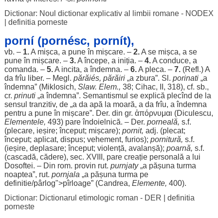
Dictionar: Noul dictionar explicativ al limbii romane - NODEX
|
definitia porneste
porní (pornésc, pornít),
vb. –
1.
A
mișca
, a pune în
mișcare
. –
2.
A se
mișca
, a se
pune în
mișcare
. –
3.
A
începe
, a
iniția
. –
4.
A
conduce
, a
comanda
. –
5.
A
incita
, a
îndemna
. –
6.
A
pleca
. –
7.
(Refl.) A
da frîu
liber
. – Megl.
părăiés,
părăiri
„a
zbura
”. Sl.
porinati
„a
îndemna
” (Miklosich,
Slaw. Elem.,
38; Cihac, II, 318), cf. sb.,
cr.
prinuti
„a
îndemna
”.
Semantismul
se
explică
plecînd de la
sensul
tranzitiv
, de „a da
apă
la
moară
, a da frîu, a
îndemna
pentru
a pune în
mișcare
”. Der. din gr. ἀπόρνυμαι (Diculescu,
Elementele
,
493) pare
îndoielnică
. – Der.
porneală
,
s.f.
(
plecare
,
ieșire
;
început
;
mișcare
);
pornit
,
adj. (
plecat
;
început
;
aplicat
,
dispus
;
vehement
,
furios
);
pornitură
,
s.f.
(
ieșire
,
deplasare
;
început
;
violență
,
avalanșă
);
poarnă
,
s.f.
(
cascadă
,
cădere
),
sec
. XVIII, pare
creație
personală
a lui
Dosoftei. – Din
rom
.
provin
rut.
purnjaty
„a
pășuna
turma
noaptea
”, rut.
pornjala
„a
pășuna
turma
pe
definitie
/pârlog">pîrloage” (
Candrea
,
Elemente
,
400).
Dictionar: Dictionarul etimologic roman - DER
|
definitia
porneste