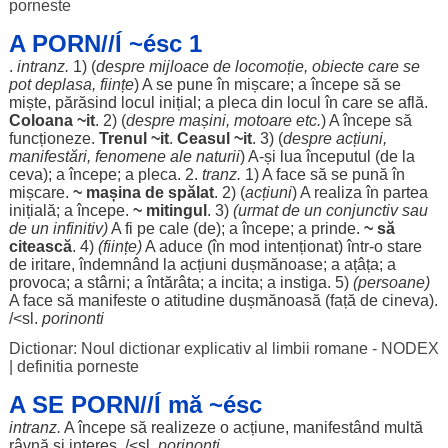
porneste
A PORN//Í ~ésc 1
.
intranz.
1) (
despre
mijloace
de
locomoție
,
obiecte
care se
pot
deplasa
,
ființe
) A se pune în
mișcare
; a
începe
să se
miște
,
părăsind
locul
inițial
; a
pleca
din
locul
în care se
află
.
Coloana
~it
. 2) (
despre
mașini
,
motoare
etc.
) A
începe
să
funcționeze
.
Trenul
~it
.
Ceasul
~it
. 3) (
despre
acțiuni
,
manifestări
,
fenomene
ale
naturii
) A-și
lua
începutul
(de la
ceva); a
începe
; a
pleca
. 2.
tranz.
1) A
face
să se
pună
în
mișcare
.
~
mașina
de
spălat
. 2) (
acțiuni
) A
realiza
în
partea
inițială
; a
începe
.
~
mitingul
. 3)
(
urmat
de un
conjunctiv
sau
de un
infinitiv
)
A fi pe
cale
(de); a
începe
; a
prinde
.
~ să
citească
. 4)
(
ființe
)
A
aduce
(în
mod
intenționat
) într-o
stare
de
iritare
,
îndemnând
la
acțiuni
dușmănoase
; a
ațâța
; a
provoca
; a
stârni
; a
întărâta
; a
incita
; a
instiga
. 5)
(
persoane
)
A
face
să
manifeste
o
atitudine
dușmănoasă
(
față
de cineva).
/<sl.
porinonti
Dictionar: Noul dictionar explicativ al limbii romane - NODEX
|
definitia porneste
A SE PORN//Í mă ~ésc
intranz.
A
începe
să
realizeze
o
acțiune
,
manifestând
multă
râvnă
și
interes
. /<sl.
porinonti