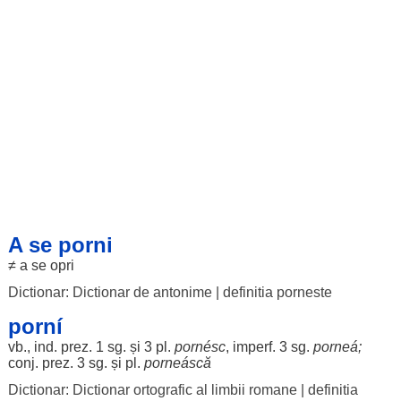
A se porni
≠ a se
opri
Dictionar: Dictionar de antonime
|
definitia porneste
porní
vb., ind. prez. 1 sg. și 3 pl.
pornésc
, imperf. 3 sg.
porneá
;
conj. prez. 3 sg. și pl.
porneáscă
Dictionar: Dictionar ortografic al limbii romane
|
definitia