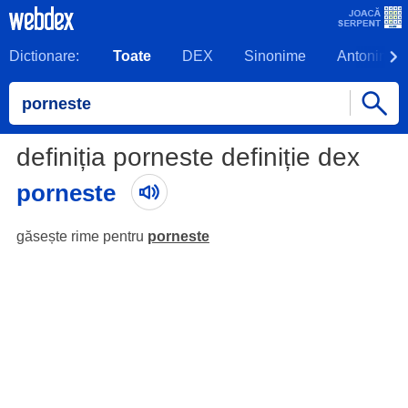
Dictionare:
Toate
DEX
Sinonime
Antonime
definiția porneste definiție dex
porneste
găsește rime pentru
porneste