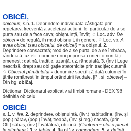
OBICÉI,
obiceiuri
,
s.n.
1.
Deprindere
individuală
câștigată
prin
repetarea
frecventă
a
aceleiași
acțiuni
;
fel
particular
de a se
purta
sau de a
face
ceva;
obișnuință
,
învăț
. ♢
Loc
. adv.
De
obicei
= de
regulă
, în
mod
obișnuit
, în
genere
. ♢
Loc
. vb.
A
avea
obicei
(sau
obiceiul, de
obicei
)
= a
obișnui
.
2.
Deprindere
consacrată
;
mod
de a se
purta
, de a se
îmbrăca
,
rânduială
,
uz
etc.
comune
unui
popor
sau unei
comunități
omenești
;
datină
,
tradiție
,
uzanță
,
uz
,
rânduială
.
3.
(Înv.)
Lege
nescrisă
,
drept
sau
obligație
statornicite
prin
tradiție
;
cutumă
.
♢
Obiceiul
pământului
=
denumire
specifică
dată
cutumei
în
țările
românești
în
timpul
orânduirii
feudale
. [Pl. și:
obiceie
] –
Din bg.
običaj.
Dictionar: Dictionarul explicativ al limbii romane - DEX '98
|
definitia obiceiul
OBICÉI
s.
1.
v.
fire
.
2.
deprindere
,
obișnuință
, (livr.)
habitudine
, (înv. și
pop.)
nărav
, (pop.)
învăț
,
treabă
, (înv. și
reg
.)
nacafa
, (prin
Olt.)
săbaș
, (înv.)
învățătură
,
obicină
.
(
Conform
~
ului
a
plecat
la
plimbare
.)
3.
v.
tabiet
.
4.
(la pl.) v.
comportare
.
5.
v.
datină
.