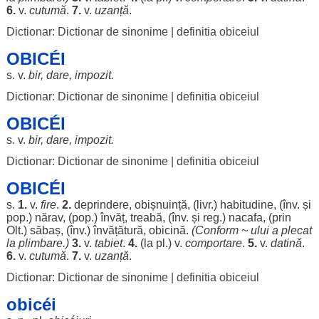
6.
v.
cutumă
.
7.
v.
uzanță
.
Dictionar: Dictionar de sinonime
|
definitia obiceiul
OBICÉI
s. v.
bir
,
dare
,
impozit
.
Dictionar: Dictionar de sinonime
|
definitia obiceiul
OBICÉI
s. v.
bir
,
dare
,
impozit
.
Dictionar: Dictionar de sinonime
|
definitia obiceiul
OBICÉI
s.
1.
v.
fire
.
2.
deprindere
,
obișnuință
, (livr.)
habitudine
, (înv. și
pop.)
nărav
, (pop.)
învăț
,
treabă
, (înv. și
reg
.)
nacafa
, (prin
Olt.)
săbaș
, (înv.)
învățătură
,
obicină
.
(
Conform
~
ului
a
plecat
la
plimbare
.)
3.
v.
tabiet
.
4.
(la pl.) v.
comportare
.
5.
v.
datină
.
6.
v.
cutumă
.
7.
v.
uzanță
.
Dictionar: Dictionar de sinonime
|
definitia obiceiul
obicéi