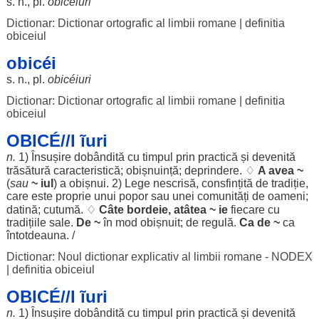
s. n., pl.
obicéiuri
Dictionar: Dictionar ortografic al limbii romane
|
definitia
obiceiul
obicéi
s. n., pl.
obicéiuri
Dictionar: Dictionar ortografic al limbii romane
|
definitia
obiceiul
OBICÉ//I ĩuri
n.
1)
Însușire
dobândită
cu
timpul
prin
practică
și
devenită
trăsătură
caracteristică
;
obișnuință
;
deprindere
. ♢
A avea ~
(
sau
~ iul
) a
obișnui
. 2)
Lege
nescrisă
,
consfințită
de
tradiție
,
care este
proprie
unui
popor
sau unei
comunități
de
oameni
;
datină
;
cutumă
. ♢
Câte
bordeie
,
atâtea
~
ie
fiecare
cu
tradițiile
sale
.
De ~
în
mod
obișnuit
; de
regulă
.
Ca de ~
ca
întotdeauna
. /
Dictionar: Noul dictionar explicativ al limbii romane - NODEX
|
definitia obiceiul
OBICÉ//I ĩuri
n.
1)
Însușire
dobândită
cu
timpul
prin
practică
și
devenită