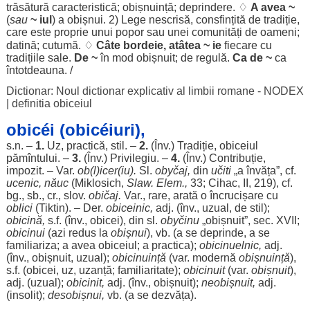
trăsătură
caracteristică
;
obișnuință
;
deprindere
. ♢
A avea ~
(
sau
~ iul
) a
obișnui
. 2)
Lege
nescrisă
,
consfințită
de
tradiție
,
care este
proprie
unui
popor
sau unei
comunități
de
oameni
;
datină
;
cutumă
. ♢
Câte
bordeie
,
atâtea
~
ie
fiecare
cu
tradițiile
sale
.
De ~
în
mod
obișnuit
; de
regulă
.
Ca de ~
ca
întotdeauna
. /
Dictionar: Noul dictionar explicativ al limbii romane - NODEX
|
definitia obiceiul
obicéi (obicéiuri),
s.n. –
1.
Uz
,
practică
,
stil
. –
2.
(Înv.)
Tradiție
, obiceiul
pămîntului. –
3.
(Înv.)
Privilegiu
. –
4.
(Înv.)
Contribuție
,
impozit
. – Var.
ob
(l)icer(
iu
).
Sl.
obyčaj,
din
učiti
„a
învăța
”, cf.
ucenic
,
năuc
(Miklosich,
Slaw. Elem.,
33; Cihac, II, 219), cf.
bg., sb., cr., slov.
običaj.
Var.,
rare
,
arată
o
încrucișare
cu
oblici
(Tiktin). – Der.
obiceinic
,
adj. (înv.,
uzual
, de
stil
);
obicină
,
s.f. (înv.,
obicei
), din sl.
obyčinu
„
obișnuit
”,
sec
. XVII;
obicinui
(
azi
redus
la
obișnui
), vb. (a se
deprinde
, a se
familiariza
; a avea obiceiul; a
practica
);
obicinuelnic,
adj.
(înv.,
obișnuit
,
uzual
);
obicinuință
(var.
modernă
obișnuință
),
s.f. (
obicei
,
uz
,
uzanță
;
familiaritate
);
obicinuit
(var.
obișnuit
),
adj. (
uzual
);
obicinit,
adj. (înv.,
obișnuit
);
neobișnuit
,
adj.
(
insolit
);
desobișnui,
vb. (a se
dezvăța
).