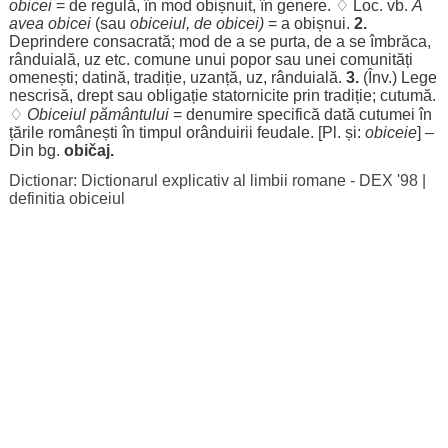
obicei
= de
regulă
, în
mod
obișnuit
, în
genere
. ♢
Loc
. vb.
A
avea
obicei
(sau
obiceiul, de
obicei
)
= a
obișnui
.
2.
Deprindere
consacrată
;
mod
de a se
purta
, de a se
îmbrăca
,
rânduială
,
uz
etc.
comune
unui
popor
sau unei
comunități
omenești
;
datină
,
tradiție
,
uzanță
,
uz
,
rânduială
.
3.
(Înv.)
Lege
nescrisă
,
drept
sau
obligație
statornicite
prin
tradiție
;
cutumă
.
♢
Obiceiul
pământului
=
denumire
specifică
dată
cutumei
în
țările
românești
în
timpul
orânduirii
feudale
. [Pl. și:
obiceie
] –
Din bg.
običaj.
Dictionar: Dictionarul explicativ al limbii romane - DEX '98
|
definitia obiceiul