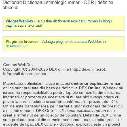
Dictionar: Dictionarul etimologic roman - DER
|
definitia
obiceiul
Widget WebDex
- Ia cu tine dictionarul explicativ roman in blogul,
pagina sau site-ul tau!
Plugin de browser
- Adauga pluginul de cautare WebDex in
browserul tau.
Contact WebDex
Copyright (C) 2004-2026 DEX online (http://dexonline.ro).
Informatii despre licenta
Majoritatea definitiilor incluse in acest
dictionar explicativ roman
online sunt preluate din baza de definitii a
DEX Online
. Webdex nu
isi asuma responsabilitatea pentru faptele ce rezulta din utilizarea
informatiilor prezente pe acest site si nu are nici o raspundere cu
privire la corectitudinea si coerenta informatiilor prezentate. Dex
Online este transpunerea pe internet a unor dictionare de prestigiu
ale limbii romane. DEX Online -
dictionar explicativ roman
este
creat si intretinut de un colectiv de voluntari. Definitiile
DEX Online
sunt preluate textual din sursele mentionate, cu exceptia greselilor
evidente de tipar.
DEX Online
-
dictionar explicativ
este un proiect