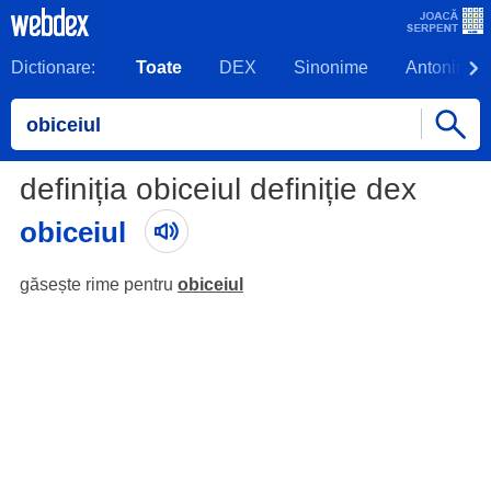
Dictionare:
Toate
DEX
Sinonime
Antonime
definiția obiceiul definiție dex
obiceiul
găsește rime pentru
obiceiul