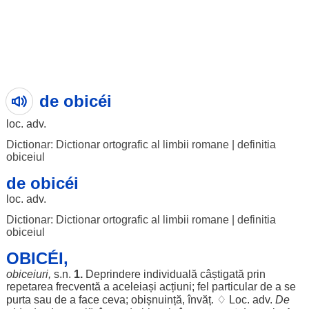
de obicéi
loc
. adv.
Dictionar: Dictionar ortografic al limbii romane
|
definitia
obiceiul
de obicéi
loc
. adv.
Dictionar: Dictionar ortografic al limbii romane
|
definitia
obiceiul
OBICÉI,
obiceiuri
,
s.n.
1.
Deprindere
individuală
câștigată
prin
repetarea
frecventă
a
aceleiași
acțiuni
;
fel
particular
de a se
purta
sau de a
face
ceva;
obișnuință
,
învăț
. ♢
Loc
. adv.
De