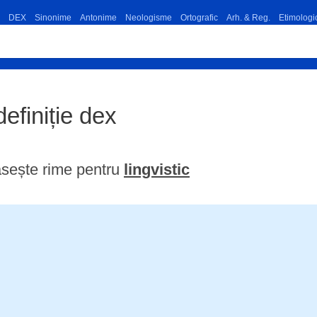
DEX
Sinonime
Antonime
Neologisme
Ortografic
Arh. & Reg.
Etimologi
 definiție dex
sește rime pentru
lingvistic