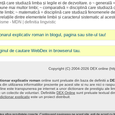
ință
care
studiază
limba
și
legile
ei de
dezvoltare
. o ~
generală
mune
mai
multor
limbi
; ~
comparativă
=
disciplină
care
studiază
te
limbi
; ~
matematică
=
disciplină
care
studiază
fenomenele
d
relațiile
dintre
elementele
limbii
și
caracterul
sistematic
al
acest
ogisme - MDN
|
definitia lingvistic
ionarul explicativ roman in blogul, pagina sau site-ul tau!
ginul de cautare WebDex in browserul tau.
Copyright (C) 2004-2026 DEX online (http
tionar explicativ roman
online sunt preluate din baza de definitii a
DE
 din utilizarea informatiilor prezente pe acest site si nu are nici o raspu
line este transpunerea pe internet a unor dictionare de prestigiu ale l
 un colectiv de voluntari. Definitiile
DEX Online
sunt preluate textual di
dictionar explicativ
este un proiect distribuit.
a afisa rezultatele corecte. Continuand navigarea pe acest site, esti de acord cu 