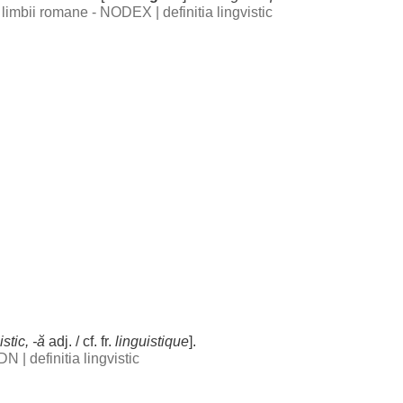
al limbii romane - NODEX
|
definitia lingvistic
istic
, -
ă
adj. / cf. fr.
linguistique
].
 DN
|
definitia lingvistic