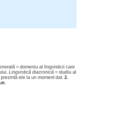
enerală
=
domeniu
al
lingvisticii
care
lui
.
Lingvistică
diacronică
=
studiu
al
e
prezintă
ele
la un
moment
dat
.
2.
que
.