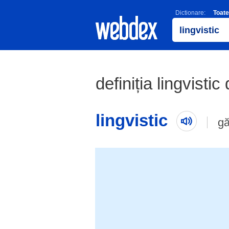
Dictionare:
Toate
definiția lingvistic
lingvistic
gă