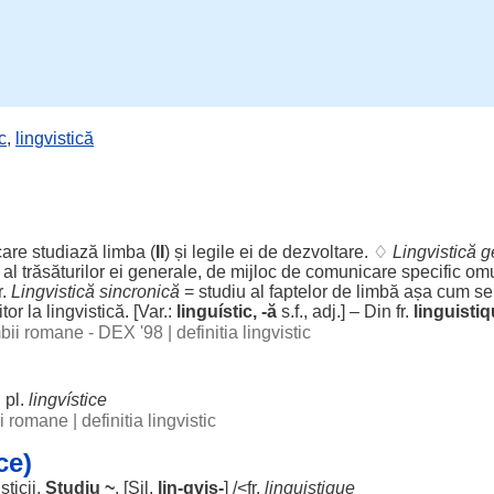
c
,
lingvistică
are
studiază
limba
(
II
) și
legile
ei de
dezvoltare
. ♢
Lingvistică
g
al
trăsăturilor
ei
generale
, de
mijloc
de
comunicare
specific
omu
r
.
Lingvistică
sincronică
=
studiu
al
faptelor
de
limbă
așa
cum
s
itor
la
lingvistică
. [Var.:
linguístic
, -
ă
s.f., adj.] – Din fr.
linguisti
imbii romane - DEX '98
|
definitia lingvistic
,
pl.
lingvístice
bii romane
|
definitia lingvistic
ce)
sticii
.
Studiu
~
. [
Sil
.
lin
-gvis-
] /<fr.
linguistique