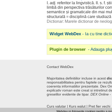
I.
adj.
referitor
la
lingvistică
. II. s. f.
ști
limbă
din
perspectiva
trăsăturilor
co
semantice
și
gramaticale
din mai
mul
structurală
=
disciplină
care
studiază
Dictionar: Marele dictionar de neol
Widget WebDex
- Ia cu tine dict
Plugin de browser
- Adauga plu
Contact WebDex
Majoritatea definitiilor incluse in acest
dic
responsabilitatea pentru faptele ce rezulta
coerenta informatiilor prezentate. Dex On
explicativ roman
este creat si intretinut de
greselilor evidente de tipar.
DEX Online
-
Curs valutar
|
Kurs walut
|
Pret fier vechi
Webdex.ro foloseste cookies pentru a pute