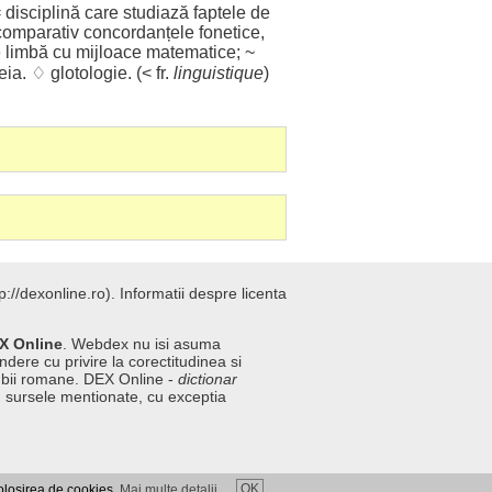
=
disciplină
care
studiază
faptele
de
comparativ
concordanțele
fonetice
,
e
limbă
cu
mijloace
matematice
; ~
eia
. ♢
glotologie
. (< fr.
linguistique
)
://dexonline.ro).
Informatii despre licenta
X Online
. Webdex nu isi asuma
ndere cu privire la corectitudinea si
imbii romane. DEX Online -
dictionar
n sursele mentionate, cu exceptia
OK
folosirea de cookies.
Mai multe detalii