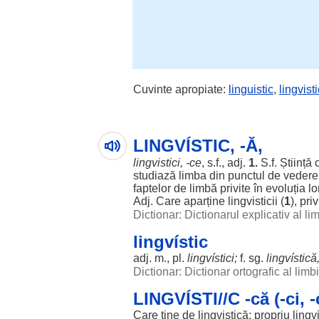
Cuvinte apropiate:
linguistic
,
lingvisti
LINGVÍSTIC, -Ă,
lingvistici
, -ce
, s.f., adj.
1.
S.f.
Știință
c
studiază
limba
din
punctul
de
vedere
faptelor
de
limbă
privite
în
evoluția
lo
Adj. Care
aparține
lingvisticii
(
1
),
priv
Dictionar: Dictionarul explicativ al l
lingvístic
adj. m., pl.
lingvístici
;
f. sg.
lingvístică
Dictionar: Dictionar ortografic al lim
LINGVÍSTI//C -că (-ci, -
Care ține de
lingvistică
;
propriu
lingvi