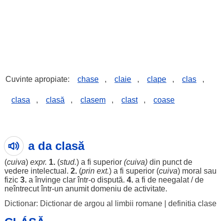
Cuvinte apropiate:
chase
,
claie
,
clape
,
clas
,
clasa
,
clasă
,
clasem
,
clast
,
coase
a da clasă
(
cuiva
)
expr.
1.
(
stud.
) a fi
superior
(cuiva)
din
punct
de
vedere
intelectual
.
2.
(
prin ext.
) a fi
superior
(
cuiva
)
moral
sau
fizic
3.
a
învinge
clar
într-o
dispută
.
4.
a fi de
neegalat
/ de
neîntrecut
într-un
anumit
domeniu
de
activitate
.
Dictionar: Dictionar de argou al limbii romane
|
definitia clase