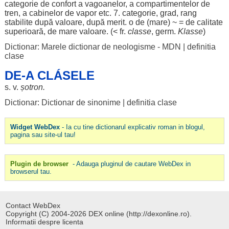
categorie
de
confort
a
vagoanelor
, a
compartimentelor
de
tren
, a
cabinelor
de
vapor
etc. 7.
categorie
,
grad
,
rang
stabilite
după
valoare
, după
merit
. o de (
mare
) ~ = de
calitate
superioară
, de
mare
valoare
. (< fr.
classe
, germ.
Klasse
)
Dictionar: Marele dictionar de neologisme - MDN
|
definitia
clase
DE-A CLÁSELE
s. v.
șotron
.
Dictionar: Dictionar de sinonime
|
definitia clase
Widget WebDex
- Ia cu tine dictionarul explicativ roman in blogul,
pagina sau site-ul tau!
Plugin de browser
- Adauga pluginul de cautare WebDex in
browserul tau.
Contact WebDex
Copyright (C) 2004-2026 DEX online (http://dexonline.ro).
Informatii despre licenta