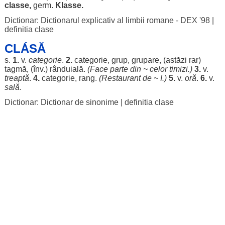
classe,
germ.
Klasse.
Dictionar: Dictionarul explicativ al limbii romane - DEX '98
|
definitia clase
CLÁSĂ
s.
1.
v.
categorie
.
2.
categorie
,
grup
,
grupare
, (
astăzi
rar
)
tagmă
, (înv.)
rânduială
.
(
Face
parte
din ~ celor
timizi
.)
3.
v.
treaptă
.
4.
categorie
,
rang
.
(
Restaurant
de ~ I.)
5.
v.
oră
.
6.
v.
sală
.
Dictionar: Dictionar de sinonime
|
definitia clase