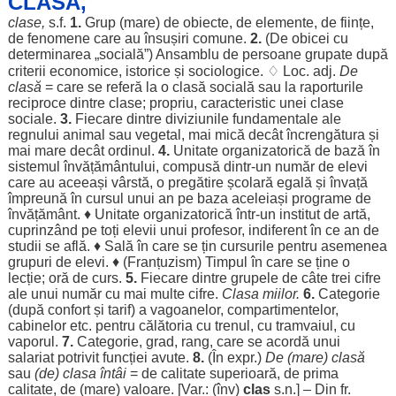
CLÁSĂ,
clase,
s.f.
1.
Grup
(
mare
) de
obiecte
, de
elemente
, de
ființe
,
de
fenomene
care au
însușiri
comune
.
2.
(De
obicei
cu
determinarea
„
socială
”)
Ansamblu
de
persoane
grupate
după
criterii
economice
,
istorice
și
sociologice
. ♢
Loc
. adj.
De
clasă
= care se
referă
la o
clasă
socială
sau la
raporturile
reciproce
dintre
clase;
propriu
,
caracteristic
unei clase
sociale
.
3.
Fiecare
dintre
diviziunile
fundamentale
ale
regnului
animal
sau
vegetal
, mai
mică
decât
încrengătura
și
mai
mare
decât
ordinul
.
4.
Unitate
organizatorică
de
bază
în
sistemul
învățământului
,
compusă
dintr-un
număr
de
elevi
care au
aceeași
vârstă
, o
pregătire
școlară
egală
și
învață
împreună
în
cursul
unui
an
pe
baza
aceleiași
programe
de
învățământ
. ♦
Unitate
organizatorică
într-un
institut
de
artă
,
cuprinzând
pe toți
elevii
unui
profesor
,
indiferent
în ce
an
de
studii
se
află
. ♦
Sală
în care se
țin
cursurile
pentru
asemenea
grupuri
de
elevi
. ♦ (
Franțuzism
)
Timpul
în care se ține o
lecție
;
oră
de
curs
.
5.
Fiecare
dintre
grupele
de
câte
trei
cifre
ale
unui
număr
cu mai
multe
cifre
.
Clasa
miilor
.
6.
Categorie
(după
confort
și
tarif
) a
vagoanelor
,
compartimentelor
,
cabinelor
etc.
pentru
călătoria
cu
trenul
, cu
tramvaiul
, cu
vaporul
.
7.
Categorie
,
grad
,
rang
, care se
acordă
unui
salariat
potrivit
funcției
avute
.
8.
(În expr.)
De (
mare
)
clasă
sau
(de)
clasa
întâi
= de
calitate
superioară
, de
prima
calitate
, de (
mare
)
valoare
. [Var.: (înv)
clas
s.n.] – Din fr.