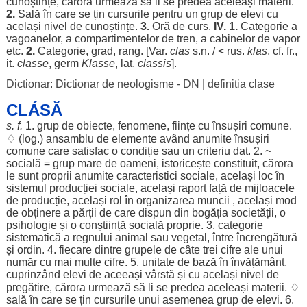
cunoștințe
,
cărora
urmează
să li se
predea
aceleași
materii
.
2.
Sală
în care se
țin
cursurile
pentru
un
grup
de
elevi
cu
același
nivel
de
cunoștințe
.
3.
Oră
de
curs
.
IV
. 1.
Categorie
a
vagoanelor
, a
compartimentelor
de
tren
, a
cabinelor
de
vapor
etc.
2.
Categorie
,
grad
,
rang
. [Var.
clas
s.n. / <
rus
.
klas
, cf. fr.,
it.
classe
, germ
Klasse
, lat.
classis
].
Dictionar: Dictionar de neologisme - DN
|
definitia clase
CLÁSĂ
s. f.
1.
grup
de
obiecte
,
fenomene
,
ființe
cu
însușiri
comune
.
♢ (
log
.)
ansamblu
de
elemente
având
anumite
însușiri
comune
care
satisfac
o
condiție
sau un
criteriu
dat
. 2. ~
socială
=
grup
mare
de
oameni
,
istoricește
constituit
,
cărora
le
sunt
proprii
anumite
caracteristici
sociale
,
același
loc
în
sistemul
producției
sociale
,
același
raport
față
de
mijloacele
de
producție
,
același
rol
în
organizarea
muncii
,
același
mod
de
obținere
a
părții
de care
dispun
din
bogăția
societății
, o
psihologie
și o
conștiință
socială
proprie
. 3.
categorie
sistematică
a
regnului
animal
sau
vegetal
,
între
încrengătură
și
ordin
. 4.
fiecare
dintre
grupele
de
câte
trei
cifre
ale
unui
număr
cu mai
multe
cifre
. 5.
unitate
de
bază
în
învățământ
,
cuprinzând
elevi
de
aceeași
vârstă
și cu
același
nivel
de
pregătire
,
cărora
urmează
să li se
predea
aceleași
materii
. ♢
sală
în care se
țin
cursurile
unui
asemenea
grup
de
elevi
. 6.