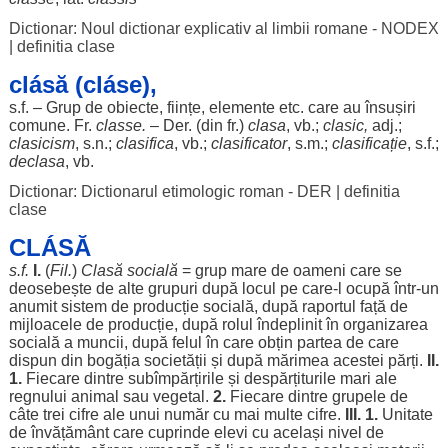
Dictionar: Noul dictionar explicativ al limbii romane - NODEX
|
definitia clase
clásă (cláse),
s.f. –
Grup
de
obiecte
,
ființe
,
elemente
etc. care au
însușiri
comune
. Fr.
classe.
– Der. (din fr.)
clasa
, vb.;
clasic
,
adj.;
clasicism
, s.n.;
clasifica
, vb.;
clasificator
, s.m.;
clasificație
, s.f.;
declasa
, vb.
Dictionar: Dictionarul etimologic roman - DER
|
definitia
clase
CLÁSĂ
s.f.
I.
(
Fil
.
)
Clasă
socială
=
grup
mare
de
oameni
care se
deosebește
de alte
grupuri
după
locul
pe care-l
ocupă
într-un
anumit
sistem
de
producție
socială
, după
raportul
față
de
mijloacele
de
producție
, după
rolul
îndeplinit
în
organizarea
socială
a
muncii
, după
felul
în care
obțin
partea
de care
dispun
din
bogăția
societății
și după
mărimea
acestei
părți
.
II.
1.
Fiecare
dintre
subîmpărțirile
și
despărțiturile
mari
ale
regnului
animal
sau
vegetal
.
2.
Fiecare
dintre
grupele
de
câte
trei
cifre
ale
unui
număr
cu mai
multe
cifre
.
III. 1.
Unitate
de
învățământ
care
cuprinde
elevi
cu
același
nivel
de