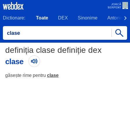
Dictionare:
Toate
DEX
Sinonime
Antonime
definiția clase definiție dex
clase
găsește rime pentru
clase