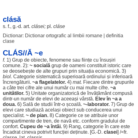
clásă
s. f., g.-d.
art
.
clásei
;
pl.
cláse
Dictionar: Dictionar ortografic al limbii romane
|
definitia
clase
CLÁS//Ă ~e
f.
1)
Grup
de
obiecte
,
fenomene
sau
ființe
cu
însușiri
comune
. 2):
~
socială
grup
de
oameni
constituit
istoric
care
se
deosebește
de alte
grupuri
prin
situația
economică
. 3)
biol.
Categorie
sistematică
superioară
ordinului
și
inferioară
încrengăturii
.
~a
flagelatelor
.
4)
mat
.
Fiecare
dintre
grupurile
a
câte
trei
cifre
ale
unui
număr
cu mai
multe
cifre
.
~a
unitătilor
.
5)
Unitate
organizatorică
de
învățământ
compusă
dintr-un
număr
de
elevi
de
aceeași
vârstă
.
Elev
în ~a a
doua
.
6)
Sală
de
studii
într-o
școală
.
~-
laborator
.
7)
Grup
de
elevi
care
studiază
același
obiect
sub
conducerea
unui
specialist
.
~ de
pian
.
8)
Categorie
ce se
atribuie
unor
compartimente
de
tren
, de
navă
etc.
conform
gradului
de
confort
.
Cupeu
de ~a
întâi
.
9)
Rang
,
categorie
în care este
încadrat
cineva
potrivit
funcției
deținute
. [G.-D.
clasei
] /<fr.
classe
, lat.
classis