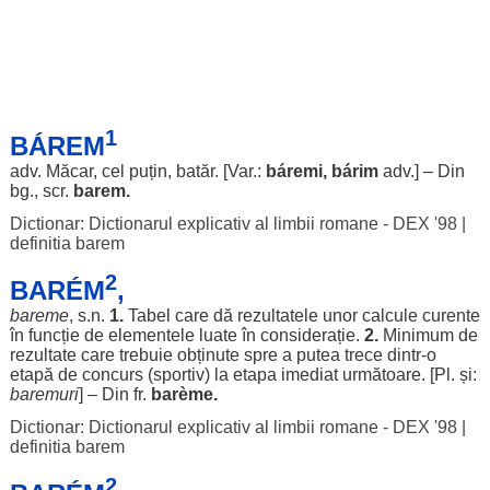
1
BÁREM
adv.
Măcar
, cel
puțin
,
batăr
. [Var.:
báremi
,
bárim
adv.] – Din
bg., scr.
barem.
Dictionar: Dictionarul explicativ al limbii romane - DEX '98
|
definitia barem
2
BARÉM
,
bareme
, s.n.
1.
Tabel
care dă
rezultatele
unor
calcule
curente
în
funcție
de
elementele
luate
în
considerație
.
2.
Minimum
de
rezultate
care
trebuie
obținute
spre
a
putea
trece
dintr-o
etapă
de
concurs
(
sportiv
) la
etapa
imediat
următoare
. [Pl. și:
baremuri
] – Din fr.
barème
.
Dictionar: Dictionarul explicativ al limbii romane - DEX '98
|
definitia barem
2