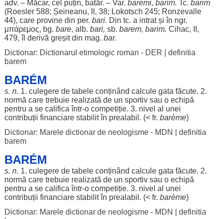
adv. –
Măcar
, cel
puțin
,
batăr
. – Var.
baremi
,
barim
.
Tc.
barim
(Roesler 588; Șeineanu, II, 38; Lokotsch 245; Ronzevalle
44), care
provine
din
per
.
bari
.
Din tc. a
intrat
și în ngr.
μπάρεμος, bg.
bare
,
alb
.
bari
,
sb.
barem,
barim
.
Cihac, II,
479,
îl
derivă
greșit
din mag.
bar
.
Dictionar: Dictionarul etimologic roman - DER
|
definitia
barem
BARÉM
s. n.
1.
culegere
de
tabele
conținând
calcule
gata
făcute
. 2.
normă
care
trebuie
realizată
de un
sportiv
sau o
echipă
pentru
a se
califica
într-o
competiție
. 3.
nivel
al unei
contribuții
financiare
stabilit
în
prealabil
. (< fr.
barème
)
Dictionar: Marele dictionar de neologisme - MDN
|
definitia
barem
BARÉM
s. n.
1.
culegere
de
tabele
conținând
calcule
gata
făcute
. 2.
normă
care
trebuie
realizată
de un
sportiv
sau o
echipă
pentru
a se
califica
într-o
competiție
. 3.
nivel
al unei
contribuții
financiare
stabilit
în
prealabil
. (< fr.
barème
)
Dictionar: Marele dictionar de neologisme - MDN
|
definitia