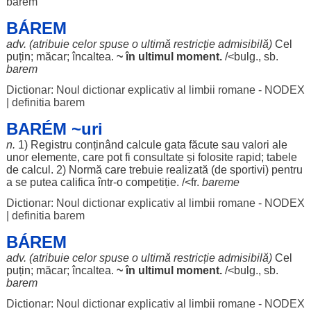
barem
BÁREM
adv. (
atribuie
celor
spuse
o
ultimă
restricție
admisibilă
)
Cel
puțin
;
măcar
;
încaltea
.
~ în
ultimul
moment
.
/<bulg., sb.
barem
Dictionar: Noul dictionar explicativ al limbii romane - NODEX
|
definitia barem
BARÉM ~uri
n.
1)
Registru
conținând
calcule
gata
făcute
sau
valori
ale
unor
elemente
, care
pot
fi
consultate
și
folosite
rapid
;
tabele
de
calcul
. 2)
Normă
care
trebuie
realizată
(de
sportivi
)
pentru
a se
putea
califica
într-o
competiție
. /<fr.
bareme
Dictionar: Noul dictionar explicativ al limbii romane - NODEX
|
definitia barem
BÁREM
adv. (
atribuie
celor
spuse
o
ultimă
restricție
admisibilă
)
Cel
puțin
;
măcar
;
încaltea
.
~ în
ultimul
moment
.
/<bulg., sb.
barem
Dictionar: Noul dictionar explicativ al limbii romane - NODEX