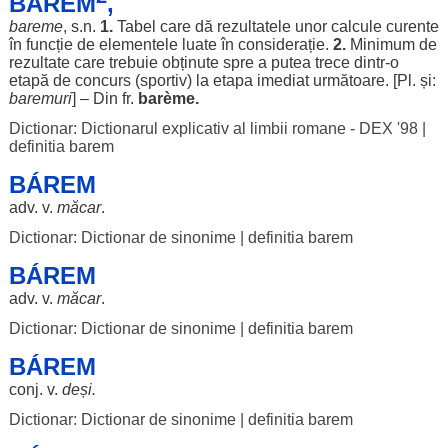
BARÉM
,
bareme
, s.n.
1.
Tabel
care dă
rezultatele
unor
calcule
curente
în
funcție
de
elementele
luate
în
considerație
.
2.
Minimum
de
rezultate
care
trebuie
obținute
spre
a
putea
trece
dintr-o
etapă
de
concurs
(
sportiv
) la
etapa
imediat
următoare
. [Pl. și:
baremuri
] – Din fr.
barème
.
Dictionar: Dictionarul explicativ al limbii romane - DEX '98
|
definitia barem
BÁREM
adv. v.
măcar
.
Dictionar: Dictionar de sinonime
|
definitia barem
BÁREM
adv. v.
măcar
.
Dictionar: Dictionar de sinonime
|
definitia barem
BÁREM
conj. v.
deși
.
Dictionar: Dictionar de sinonime
|
definitia barem