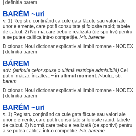
|
definitia barem
BARÉM ~uri
n.
1)
Registru
conținând
calcule
gata
făcute
sau
valori
ale
unor
elemente
, care
pot
fi
consultate
și
folosite
rapid
;
tabele
de
calcul
. 2)
Normă
care
trebuie
realizată
(de
sportivi
)
pentru
a se
putea
califica
într-o
competiție
. /<fr.
bareme
Dictionar: Noul dictionar explicativ al limbii romane - NODEX
|
definitia barem
BÁREM
adv. (
atribuie
celor
spuse
o
ultimă
restricție
admisibilă
)
Cel
puțin
;
măcar
;
încaltea
.
~ în
ultimul
moment
.
/<bulg., sb.
barem
Dictionar: Noul dictionar explicativ al limbii romane - NODEX
|
definitia barem
BARÉM ~uri
n.
1)
Registru
conținând
calcule
gata
făcute
sau
valori
ale
unor
elemente
, care
pot
fi
consultate
și
folosite
rapid
;
tabele
de
calcul
. 2)
Normă
care
trebuie
realizată
(de
sportivi
)
pentru
a se
putea
califica
într-o
competiție
. /<fr.
bareme