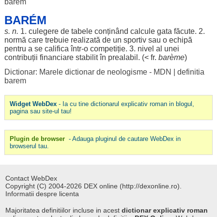
barem
BARÉM
s. n.
1.
culegere
de
tabele
conținând
calcule
gata
făcute
. 2.
normă
care
trebuie
realizată
de un
sportiv
sau o
echipă
pentru
a se
califica
într-o
competiție
. 3.
nivel
al unei
contribuții
financiare
stabilit
în
prealabil
. (< fr.
barème
)
Dictionar: Marele dictionar de neologisme - MDN
|
definitia
barem
Widget WebDex
- Ia cu tine dictionarul explicativ roman in blogul,
pagina sau site-ul tau!
Plugin de browser
- Adauga pluginul de cautare WebDex in
browserul tau.
Contact WebDex
Copyright (C) 2004-2026 DEX online (http://dexonline.ro).
Informatii despre licenta
Majoritatea definitiilor incluse in acest
dictionar explicativ roman