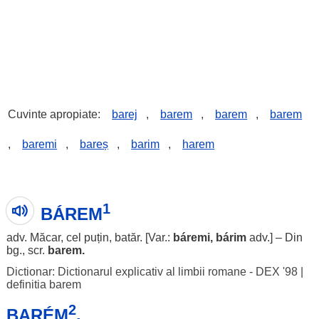
Cuvinte apropiate:
barej
,
barem
,
barem
,
barem
,
baremi
,
bareș
,
barim
,
harem
1
BÁREM
adv.
Măcar
, cel
puțin
,
batăr
. [Var.:
báremi
,
bárim
adv.] – Din
bg., scr.
barem.
Dictionar: Dictionarul explicativ al limbii romane - DEX '98
|
definitia barem
2
BARÉM
,