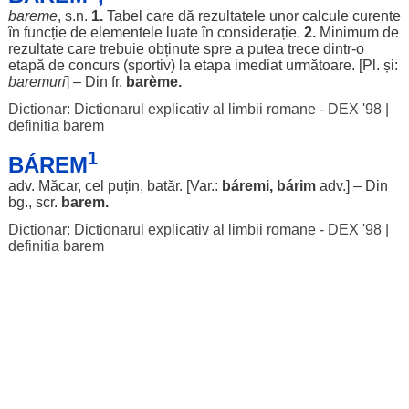
bareme
, s.n.
1.
Tabel
care dă
rezultatele
unor
calcule
curente
în
funcție
de
elementele
luate
în
considerație
.
2.
Minimum
de
rezultate
care
trebuie
obținute
spre
a
putea
trece
dintr-o
etapă
de
concurs
(
sportiv
) la
etapa
imediat
următoare
. [Pl. și:
baremuri
] – Din fr.
barème
.
Dictionar: Dictionarul explicativ al limbii romane - DEX '98
|
definitia barem
1
BÁREM
adv.
Măcar
, cel
puțin
,
batăr
. [Var.:
báremi
,
bárim
adv.] – Din
bg., scr.
barem.
Dictionar: Dictionarul explicativ al limbii romane - DEX '98
|
definitia barem