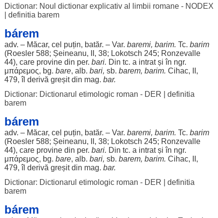
Dictionar: Noul dictionar explicativ al limbii romane - NODEX
|
definitia barem
bárem
adv. –
Măcar
, cel
puțin
,
batăr
. – Var.
baremi
,
barim
.
Tc.
barim
(Roesler 588; Șeineanu, II, 38; Lokotsch 245; Ronzevalle
44), care
provine
din
per
.
bari
.
Din tc. a
intrat
și în ngr.
μπάρεμος, bg.
bare
,
alb
.
bari
,
sb.
barem,
barim
.
Cihac, II,
479,
îl
derivă
greșit
din mag.
bar
.
Dictionar: Dictionarul etimologic roman - DER
|
definitia
barem
bárem
adv. –
Măcar
, cel
puțin
,
batăr
. – Var.
baremi
,
barim
.
Tc.
barim
(Roesler 588; Șeineanu, II, 38; Lokotsch 245; Ronzevalle
44), care
provine
din
per
.
bari
.
Din tc. a
intrat
și în ngr.
μπάρεμος, bg.
bare
,
alb
.
bari
,
sb.
barem,
barim
.
Cihac, II,
479,
îl
derivă
greșit
din mag.
bar
.
Dictionar: Dictionarul etimologic roman - DER
|
definitia
barem
bárem