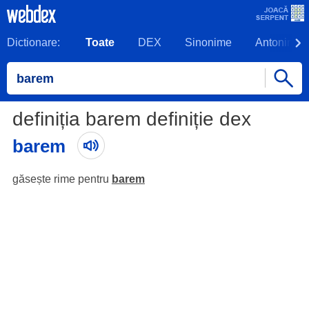
Dictionare:
Toate
DEX
Sinonime
Antonime
definiția barem definiție dex
barem
găsește rime pentru
barem