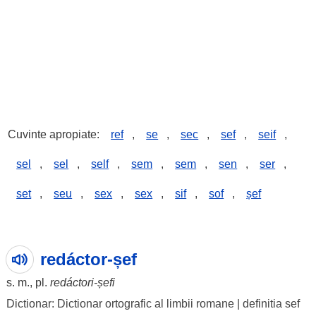
Cuvinte apropiate:
ref
,
se
,
sec
,
sef
,
seif
,
sel
,
sel
,
self
,
sem
,
sem
,
sen
,
ser
,
set
,
seu
,
sex
,
sex
,
sif
,
sof
,
șef
redáctor-șef
s. m., pl.
redáctori
-
șefi
Dictionar: Dictionar ortografic al limbii romane
|
definitia sef