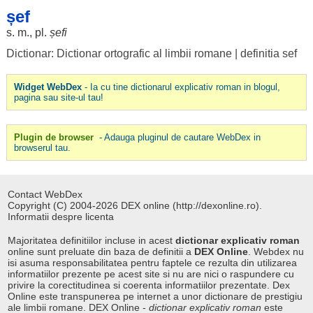
șef
s. m., pl.
șefi
Dictionar: Dictionar ortografic al limbii romane
|
definitia sef
Widget WebDex
- Ia cu tine dictionarul explicativ roman in blogul,
pagina sau site-ul tau!
Plugin de browser
- Adauga pluginul de cautare WebDex in
browserul tau.
Contact WebDex
Copyright (C) 2004-2026 DEX online (http://dexonline.ro).
Informatii despre licenta
Majoritatea definitiilor incluse in acest
dictionar explicativ roman
online sunt preluate din baza de definitii a
DEX Online
. Webdex nu
isi asuma responsabilitatea pentru faptele ce rezulta din utilizarea
informatiilor prezente pe acest site si nu are nici o raspundere cu
privire la corectitudinea si coerenta informatiilor prezentate. Dex
Online este transpunerea pe internet a unor dictionare de prestigiu
ale limbii romane. DEX Online -
dictionar explicativ roman
este