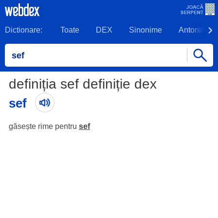
Dictionare:
Toate
DEX
Sinonime
Antonime
definiția sef definiție dex
sef
găsește rime pentru
sef