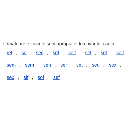
Urmatoarele cuvinte sunt apropiate de cuvantul cautat:
ref
,
se
,
sec
,
sef
,
seif
,
sel
,
sel
,
self
,
sem
,
sem
,
sen
,
ser
,
set
,
seu
,
sex
,
sex
,
sif
,
sof
,
șef