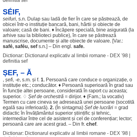
definitia sef
SÉIF,
seifuri
,
s.n.
Dulap
sau
ladă
de
fier
în care se
păstrează
, de
obicei
într-o
instituție
bancară
,
bani
,
hârtii
și
obiecte
de
valoare
;
casă
de
bani
. ♦
Încăpere
specială
,
bine
asigurată
(la
arhive
sau la
biblioteci
publice
), în care se
păstrează
manuscrise
,
documente
și alte
obiecte
de
valoare
. [Var.:
safé
,
saféu
, sef
s.n.] – Din engl.
safe
.
Dictionar: Dictionarul explicativ al limbii romane - DEX '98
|
definitia sef
ȘEF, – Ă
,
șefi
, -e
, s.m. și f.
1.
Persoană
care
conduce
o
organizație
, o
instituție
etc.;
conducător
. ♦
Persoană
superioară
în
grad
sau
în
funcție
altei
persoane
, considerată în
raport
cu aceasta;
superior
. ♢
Șef de
orchestră
=
dirijor
. ♦ (Fam.; la
vocativ
)
Termen
cu care cineva se
adresează
unei
persoane
(
socotită
egală
sau
inferioară
).
2.
(În
sintagma
)
Șef de
lucrări
=
grad
didactic
în
învățământul
superior
științific
și
tehnic
,
intermediar
între
cel de
asistent
și cel de
conferențiar
;
lector
;
persoană
care are acest
grad
. – Din fr.
chef
.
Dictionar: Dictionarul explicativ al limbii romane - DEX '98
|