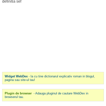
definitia sef
Widget WebDex
- Ia cu tine dictionarul explicativ roman in blogul,
pagina sau site-ul tau!
Plugin de browser
- Adauga pluginul de cautare WebDex in
browserul tau.