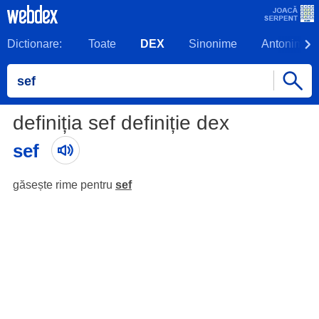
Dictionare:
Toate
DEX
Sinonime
Antonime
definiția sef definiție dex
sef
găsește rime pentru
sef