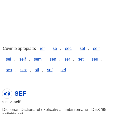
Cuvinte apropiate:
ref
,
se
,
sec
,
sef
,
seif
,
sel
,
self
,
sem
,
sen
,
ser
,
set
,
seu
,
sex
,
sex
,
sif
,
sof
,
șef
SEF
s.n. v.
seif
.
Dictionar: Dictionarul explicativ al limbii romane - DEX '98
|