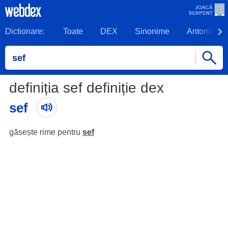
Dictionare:
Toate
DEX
Sinonime
Antonime
definiția sef definiție dex
sef
găsește rime pentru
sef