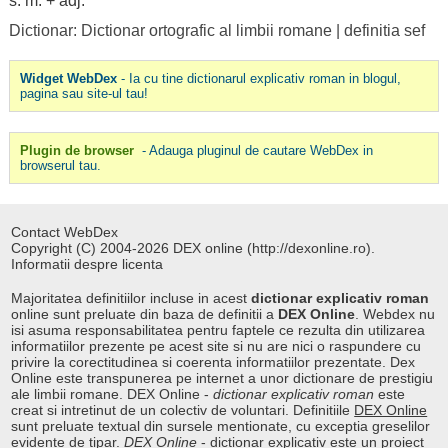
s. m. + adj.
Dictionar: Dictionar ortografic al limbii romane
|
definitia sef
Widget WebDex
- Ia cu tine dictionarul explicativ roman in blogul,
pagina sau site-ul tau!
Plugin de browser
- Adauga pluginul de cautare WebDex in
browserul tau.
Contact WebDex
Copyright (C) 2004-2026 DEX online (http://dexonline.ro).
Informatii despre licenta
Majoritatea definitiilor incluse in acest
dictionar explicativ roman
online sunt preluate din baza de definitii a
DEX Online
. Webdex nu
isi asuma responsabilitatea pentru faptele ce rezulta din utilizarea
informatiilor prezente pe acest site si nu are nici o raspundere cu
privire la corectitudinea si coerenta informatiilor prezentate. Dex
Online este transpunerea pe internet a unor dictionare de prestigiu
ale limbii romane. DEX Online -
dictionar explicativ roman
este
creat si intretinut de un colectiv de voluntari. Definitiile
DEX Online
sunt preluate textual din sursele mentionate, cu exceptia greselilor
evidente de tipar.
DEX Online
-
dictionar explicativ
este un proiect