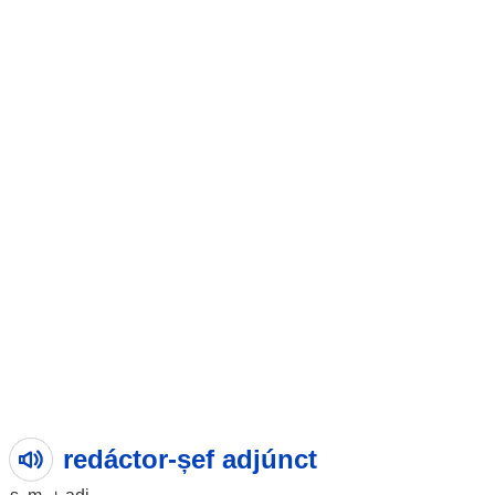
redáctor-șef adjúnct