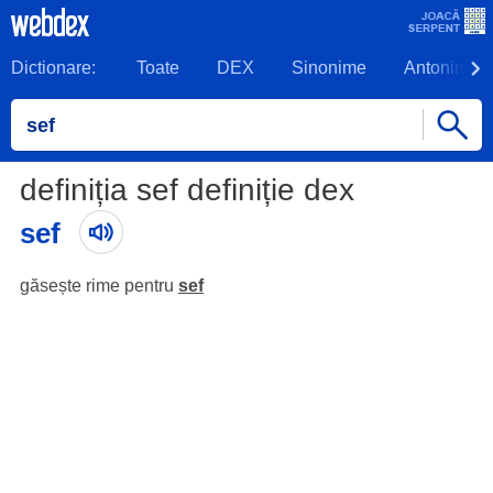
Dictionare:
Toate
DEX
Sinonime
Antonime
definiția sef definiție dex
sef
găsește rime pentru
sef