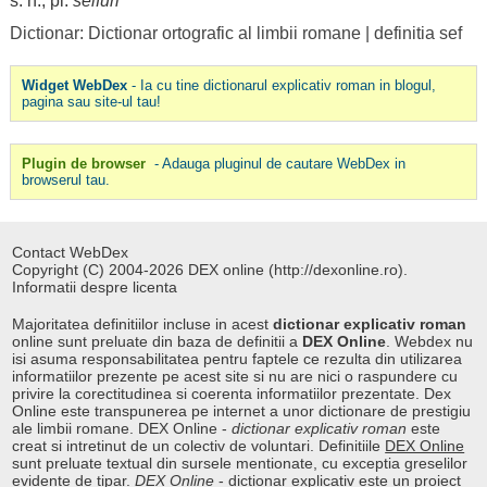
s. n., pl.
séifuri
Dictionar: Dictionar ortografic al limbii romane
|
definitia sef
Widget WebDex
- Ia cu tine dictionarul explicativ roman in blogul,
pagina sau site-ul tau!
Plugin de browser
- Adauga pluginul de cautare WebDex in
browserul tau.
Contact WebDex
Copyright (C) 2004-2026 DEX online (http://dexonline.ro).
Informatii despre licenta
Majoritatea definitiilor incluse in acest
dictionar explicativ roman
online sunt preluate din baza de definitii a
DEX Online
. Webdex nu
isi asuma responsabilitatea pentru faptele ce rezulta din utilizarea
informatiilor prezente pe acest site si nu are nici o raspundere cu
privire la corectitudinea si coerenta informatiilor prezentate. Dex
Online este transpunerea pe internet a unor dictionare de prestigiu
ale limbii romane. DEX Online -
dictionar explicativ roman
este
creat si intretinut de un colectiv de voluntari. Definitiile
DEX Online
sunt preluate textual din sursele mentionate, cu exceptia greselilor
evidente de tipar.
DEX Online
-
dictionar explicativ
este un proiect