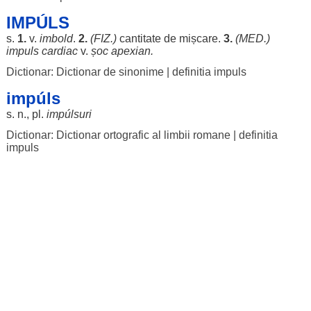
IMPÚLS
s.
1.
v.
imbold
.
2.
(FIZ.)
cantitate
de
mișcare
.
3.
(
MED
.)
impuls
cardiac
v.
șoc
apexian
.
Dictionar: Dictionar de sinonime
|
definitia impuls
impúls
s. n., pl.
impúlsuri
Dictionar: Dictionar ortografic al limbii romane
|
definitia
impuls