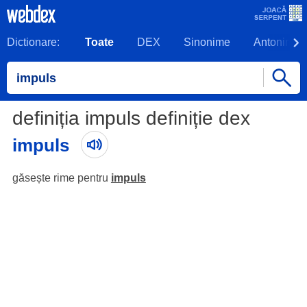
Dictionare:
Toate
DEX
Sinonime
Antonime
definiția impuls definiție dex
impuls
găsește rime pentru
impuls