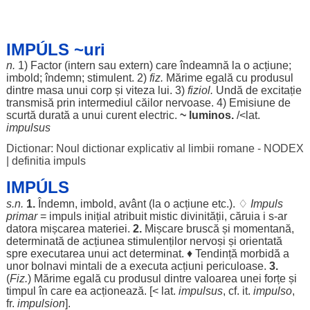
IMPÚLS ~uri
n.
1)
Factor
(
intern
sau
extern
) care
îndeamnă
la o
acțiune
;
imbold
;
îndemn
;
stimulent
. 2)
fiz.
Mărime
egală
cu
produsul
dintre
masa
unui
corp
și
viteza
lui. 3)
fiziol.
Undă
de
excitație
transmisă
prin
intermediul
căilor
nervoase
. 4)
Emisiune
de
scurtă
durată
a unui
curent
electric
.
~
luminos
.
/<lat.
impulsus
Dictionar: Noul dictionar explicativ al limbii romane - NODEX
|
definitia impuls
IMPÚLS
s.n.
1.
Îndemn
,
imbold
,
avânt
(la o
acțiune
etc.). ♢
Impuls
primar
= impuls
inițial
atribuit
mistic
divinității
,
căruia
i s-
ar
datora
mișcarea
materiei
.
2.
Mișcare
bruscă
și
momentană
,
determinată
de
acțiunea
stimulenților
nervoși
și
orientată
spre
executarea
unui
act
determinat
. ♦
Tendință
morbidă
a
unor
bolnavi
mintali
de a
executa
acțiuni
periculoase
.
3.
(
Fiz.
)
Mărime
egală
cu
produsul
dintre
valoarea
unei
forțe
și
timpul
în care ea
acționează
. [< lat.
impulsus
, cf. it.
impulso
,
fr.
impulsion
].