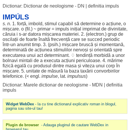
Dictionar: Dictionar de neologisme - DN
|
definitia impuls
IMPÚLS
s. n.
1.
forță
,
imbold
,
stimul
capabil
să
determine
o
acțiune
, o
mișcare
. o (
fil
.) ~
primar
= impuls
inițial
imprimat
de
divinitate
,
căruia
i s-
ar
datora
mișcarea
materiei
. 2. (
electron
.)
grup
de
oscilații
de
foarte
înaltă
frecvență
care se
succed
periodic
într-un
anumit
timp
. 3. (
psih
.)
mișcare
bruscă
și
momentană
,
determinată
de
acțiunea
stimulilor
nervoși
și
orientată
spre
executarea
unui
act
determinant
. ♢
tendință
morbidă
a unor
bolnavi
mintali
de a
executa
acțiuni
periculoase
. 4.
mărime
fizică
egală
cu
produsul
dintre
masa
și
viteza
unui
corp
în
mișcare
. 5.
unitate
de
măsură
la
baza
taxării
convorbirilor
telefonice
. (< engl.
impulse
, lat.
impulsus
)
Dictionar: Marele dictionar de neologisme - MDN
|
definitia
impuls
Widget WebDex
- Ia cu tine dictionarul explicativ roman in blogul,
pagina sau site-ul tau!
Plugin de browser
- Adauga pluginul de cautare WebDex in
browserul tau.