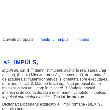
Cuvinte apropiate:
impuls
,
impus
,
împuns
IMPÚLS,
impulsuri
, s.n.
1.
Îndemn
,
stimulent
,
avânt
(în
realizarea
unei
acțiuni
); (Fiziol.)
Mișcare
bruscă
și
momentană
,
determinată
de
acțiunea
stimulenților
nervoși
și
orientată
spre
executarea
unui
anumit
act
.
2.
Mărime
fizică
egală
cu
produsul
dintre
masa
și
viteza
unui
corp
în
mișcare
.
3.
Variație
bruscă
,
intensă
și de
scurtă
durată
a unei
mărimi
variabile
;
impulsie
.
Impulsul
curentului
electric
. – Din lat.
impulsus.
Dictionar: Dictionarul explicativ al limbii romane - DEX '98
|
definitia impuls