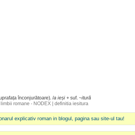
uprafața
înconjurătoare
). /
a
ieși
+
suf.
~itură
al limbii romane - NODEX
|
definitia iesitura
ionarul explicativ roman in blogul, pagina sau site-ul tau!