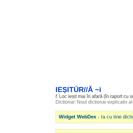
IEȘITÚR//Ă ~i
f.
Loc
ieșit
mai în
afară
(în
raport
cu
s
Dictionar: Noul dictionar explicativ 
Widget WebDex
- Ia cu tine dict