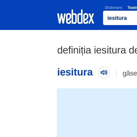
Dictionare:
Toate
definiția iesitura d
iesitura
găse