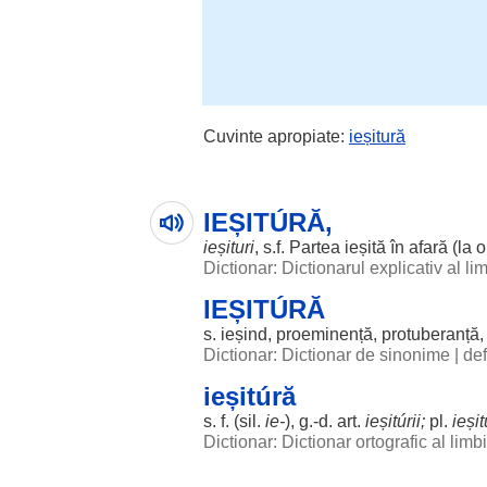
Cuvinte apropiate:
ieșitură
IEȘITÚRĂ,
ieșituri
, s.f.
Partea
ieșită
în
afară
(la 
Dictionar: Dictionarul explicativ al l
IEȘITÚRĂ
s.
ieșind
,
proeminență
,
protuberanță
Dictionar: Dictionar de sinonime
|
def
ieșitúră
s. f. (
sil
.
ie
-
), g.-d.
art
.
ieșitúrii
;
pl.
ieșit
Dictionar: Dictionar ortografic al lim