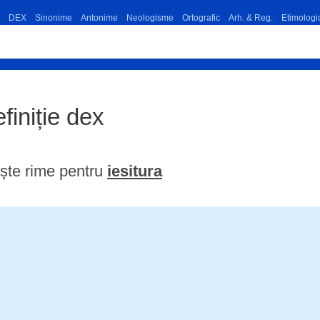
DEX
Sinonime
Antonime
Neologisme
Ortografic
Arh. & Reg.
Etimologi
efiniție dex
ște rime pentru
iesitura