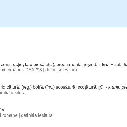
o
construcție
, la o
piesă
etc.);
proeminență
,
ieșind
. –
Ieși
+ suf.
-
t
imbii romane - DEX '98
|
definitia iesitura
,
ridicătură
, (
reg
.)
bolfă
, (înv.)
scosătură
,
scoțătură
.
(O ~ a unei
pi
initia iesitura
úri
bii romane
|
definitia iesitura