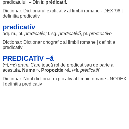
predicatului
. – Din fr.
prédicatif.
Dictionar: Dictionarul explicativ al limbii romane - DEX '98
|
definitia predicativ
predicatív
adj. m., pl.
predicatívi
;
f. sg.
predicatívă
, pl.
predicatíve
Dictionar: Dictionar ortografic al limbii romane
|
definitia
predicativ
PREDICATÍV ~ă
(
~i
,
~e
)
gram
. Care
joacă
rol
de
predicat
sau de
parte
a
acestuia
.
Nume
~
.
Propoziție
~
ă
. /<fr.
prédicatif
Dictionar: Noul dictionar explicativ al limbii romane - NODEX
|
definitia predicativ