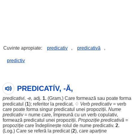
Cuvinte apropiate:
predicativ
,
predicativă
,
predictiv
PREDICATÍV, -Ă,
predicativi
, -e,
adj.
1.
(
Gram
.) Care
formează
sau
poate
forma
predicatul
(
1
);
referitor
la
predicat
. ♢
Verb
predicativ
=
verb
care
poate
forma
singur
predicatul
unei
propoziții
.
Nume
predicativ
=
nume
care,
împreună
cu un
verb
copulativ
,
formează
predicatul
unei
propoziții
.
Propoziție
predicativă
=
propoziție
care
îndeplinește
rolul
de
nume
predicativ.
2.
(
Log
.) Care se
referă
la
predicat
(
2
), care
aparține