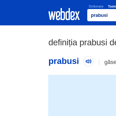
Dictionare:
Toate
definiția prabusi d
prabusi
găse