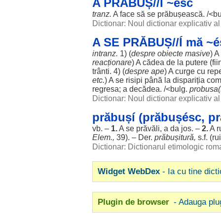
A PRĂBUȘ//Í ~ésc
tranz.
A
face
să se
prăbușească
. /<b
Dictionar: Noul dictionar explicativ 
A SE PRĂBUȘ//Í mă ~é
intranz.
1) (
despre
obiecte
masive
) A
reacționare
) A
cădea
de la
putere
(
fii
trânti
. 4) (
despre
ape
) A
curge
cu
rep
etc.
) A se
risipi
până la
dispariția
com
regresa
; a
decădea
. /<bulg.
probusa(
Dictionar: Noul dictionar explicativ 
prăbușí (prăbușésc, pr
vb. –
1.
A se
prăvăli
, a da
jos
. –
2.
A
r
Elem.,
39). – Der.
prăbușitură
,
s.f. (
ru
Dictionar: Dictionarul etimologic ro
Widget WebDex
- Ia cu tine dict
Plugin de browser
- Adauga plu