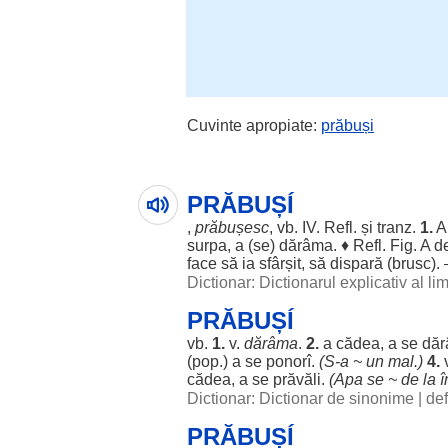
Cuvinte apropiate:
prăbuși
PRĂBUȘÍ
,
prăbușesc
, vb.
IV
. Refl. și tranz.
1.
surpa
, a (se)
dărâma
. ♦ Refl. Fig. A
d
face
să ia
sfârșit
, să
dispară
(
brusc
).
Dictionar: Dictionarul explicativ al l
PRĂBUȘÍ
vb.
1.
v.
dărâma
.
2.
a
cădea
, a se
dă
(pop.) a se
ponorî
.
(S-a ~ un
mal
.)
4.
cădea
, a se
prăvăli
.
(
Apa
se ~ de la
î
Dictionar: Dictionar de sinonime
|
def
PRĂBUȘÍ