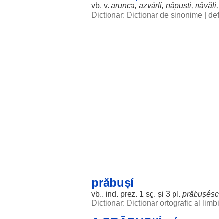
vb. v.
arunca
,
azvârli
,
năpusti
,
năvăli
Dictionar: Dictionar de sinonime
|
def
prăbușí
vb., ind. prez. 1 sg. și 3 pl.
prăbușésc
Dictionar: Dictionar ortografic al lim