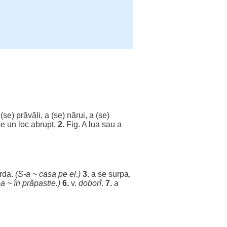
a (se)
prăvăli
, a (se)
nărui
, a (se)
e un
loc
abrupt
.
2.
Fig. A
lua
sau a
rda
.
(S-a ~
casa
pe el.)
3.
a se
surpa
,
-a ~ în
prăpastie
.)
6.
v.
doborî
.
7.
a