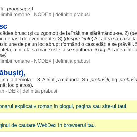
ulg.
probusa(se)
al limbii romane - NODEX
|
definitia prabusi
sc
cădea
brusc
(și cu
zgomot
) de la
înălțime
sfărâmându-se. 2) (
de
nd
depășit
de
evenimente
). 3) (
despre
ființe
) A
cădea
sau a se
l
eziciune
de pe un
loc
abrupt
(
formând
o
cascadă
); a se
prăvăli
. 
pletă
; a
înceta
să mai
existe
; a se
spulbera
. 6)
fig.
A
cădea
într-
se)
al limbii romane - NODEX
|
definitia prabusi
ăbușít),
uina
, a
demola
. –
3.
A trînti, a
cufunda
. Sb.
probušiti,
bg.
probuš
ină
;
loc
pietros
).
man - DER
|
definitia prabusi
ionarul explicativ roman in blogul, pagina sau site-ul tau!
ginul de cautare WebDex in browserul tau.