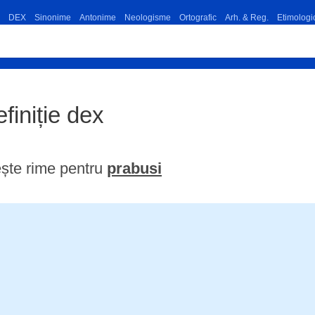
DEX
Sinonime
Antonime
Neologisme
Ortografic
Arh. & Reg.
Etimologi
efiniție dex
ște rime pentru
prabusi