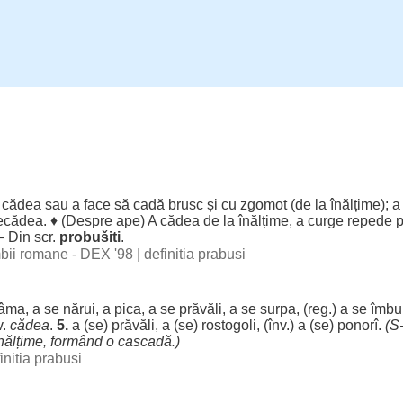
A
cădea
sau a
face
să
cadă
brusc
și cu
zgomot
(de la
înălțime
); 
ecădea
. ♦ (
Despre
ape
) A
cădea
de la
înălțime
, a
curge
repede
p
 – Din scr.
probušiti
.
imbii romane - DEX '98
|
definitia prabusi
râma
, a se
nărui
, a
pica
, a se
prăvăli
, a se
surpa
, (
reg
.) a se
îmbu
v.
cădea
.
5.
a (se)
prăvăli
, a (se)
rostogoli
, (înv.) a (se)
ponorî
.
(S
nălțime
,
formând
o
cascadă
.)
initia prabusi