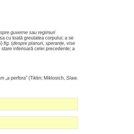
spre
guverne
sau
regimuri
ăsa
cu
toată
greutatea
corpului
; a se
5)
fig.
(
despre
planuri
,
speranțe
,
vise
o
stare
inferioară
celei
precedente
; a
am
„a
perfora
” (Tiktin; Miklosich,
Slaw.