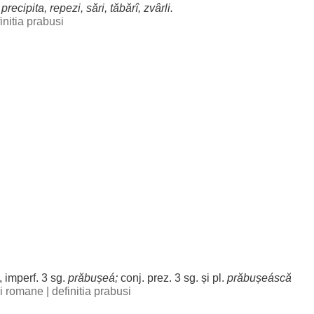
,
precipita
,
repezi
,
sări
,
tăbărî
,
zvârli
.
initia prabusi
, imperf. 3 sg.
prăbușeá
;
conj. prez. 3 sg. și pl.
prăbușeáscă
bii romane
|
definitia prabusi