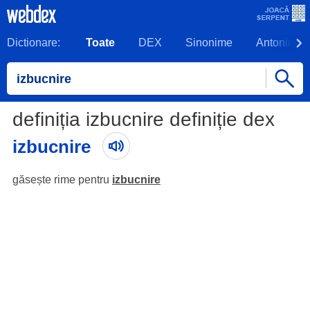
Dictionare:
Toate
DEX
Sinonime
Antonime
definiția izbucnire definiție dex
izbucnire
găsește rime pentru
izbucnire