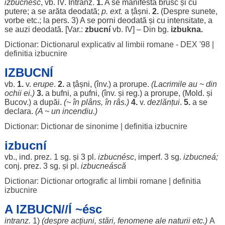
izbucnesc
, vb.
IV
. Intranz.
1.
A se
manifesta
brusc
și cu
putere
; a se
arăta
deodată
;
p. ext.
a
țâșni
.
2.
(
Despre
sunete
,
vorbe
etc.; la
pers
. 3) A se
porni
deodată
și cu
intensitate
, a
se
auzi
deodată
. [Var.:
zbucní
vb.
IV
] – Din bg.
izbukna.
Dictionar: Dictionarul explicativ al limbii romane - DEX '98
|
definitia izbucnire
IZBUCNÍ
vb.
1.
v.
erupe
.
2.
a
țâșni
, (înv.) a
prorupe
.
(
Lacrimile
au ~ din
ochii
ei.)
3.
a
bufni
, a
pufni
, (înv. și
reg
.) a
prorupe
, (Mold. și
Bucov.) a
dupăi
.
(~ în
plâns
, în
râs
.)
4.
v.
dezlănțui
.
5.
a se
declara
.
(A ~ un
incendiu
.)
Dictionar: Dictionar de sinonime
|
definitia izbucnire
izbucní
vb., ind. prez. 1 sg. și 3 pl.
izbucnésc
, imperf. 3 sg.
izbucneá
;
conj. prez. 3 sg. și pl.
izbucneáscă
Dictionar: Dictionar ortografic al limbii romane
|
definitia
izbucnire
A IZBUCN//Í ~ésc
intranz.
1)
(
despre
acțiuni
,
stări
,
fenomene
ale
naturii
etc.)
A