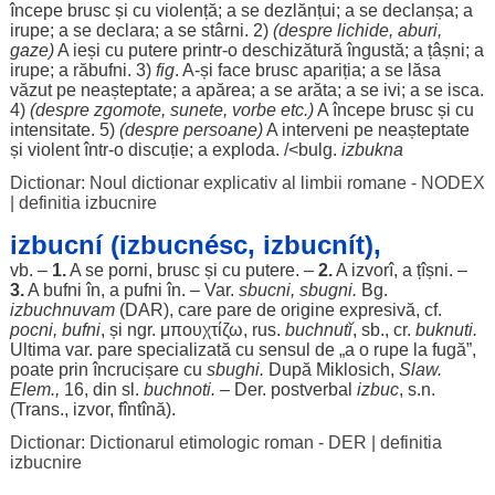
începe
brusc
și cu
violență
; a se
dezlănțui
; a se
declanșa
; a
irupe
; a se
declara
; a se
stârni
. 2)
(
despre
lichide
,
aburi
,
gaze
)
A
ieși
cu
putere
printr-o
deschizătură
îngustă
; a
țâșni
; a
irupe
; a
răbufni
. 3)
fig
. A-și
face
brusc
apariția
; a se
lăsa
văzut
pe
neașteptate
; a
apărea
; a se
arăta
; a se
ivi
; a se
isca
.
4)
(
despre
zgomote
,
sunete
,
vorbe
etc.)
A
începe
brusc
și cu
intensitate
. 5)
(
despre
persoane
)
A
interveni
pe
neașteptate
și
violent
într-o
discuție
; a
exploda
. /<bulg.
izbukna
Dictionar: Noul dictionar explicativ al limbii romane - NODEX
|
definitia izbucnire
izbucní (izbucnésc, izbucnít),
vb. –
1.
A se
porni
,
brusc
și cu
putere
. –
2.
A
izvorî
, a
țîșni
. –
3.
A
bufni
în, a
pufni
în. – Var.
sbucni, sbugni.
Bg.
izbuchnuvam
(
DAR
), care pare de
origine
expresivă
, cf.
pocni
,
bufni
, și ngr. μπουχτίζω,
rus
.
buchnutĭ
, sb., cr.
buknuti.
Ultima
var. pare
specializată
cu
sensul
de „a o
rupe
la
fugă
”,
poate
prin
încrucișare
cu
sbughi.
După Miklosich,
Slaw.
Elem.,
16, din sl.
buchnoti.
– Der.
postverbal
izbuc
, s.n.
(Trans.,
izvor
, fîntînă).
Dictionar: Dictionarul etimologic roman - DER
|
definitia
izbucnire