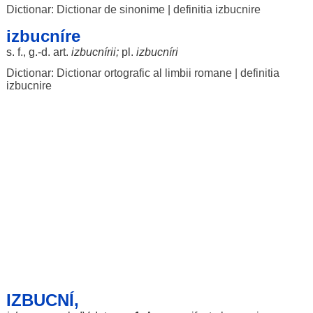
Dictionar: Dictionar de sinonime
|
definitia izbucnire
izbucníre
s. f., g.-d.
art
.
izbucnírii
;
pl.
izbucníri
Dictionar: Dictionar ortografic al limbii romane
|
definitia
izbucnire
IZBUCNÍ,