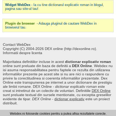
Widget WebDex
- Ia cu tine dictionarul explicativ roman in blogul,
pagina sau site-ul tau!
Plugin de browser
- Adauga pluginul de cautare WebDex in
browserul tau.
Contact WebDex
Copyright (C) 2004-2026 DEX online (http://dexonline.ro).
Informatii despre licenta
Majoritatea definitiilor incluse in acest
dictionar explicativ roman
online sunt preluate din baza de definitii a
DEX Online
. Webdex nu
isi asuma responsabilitatea pentru faptele ce rezulta din utilizarea
informatiilor prezente pe acest site si nu are nici o raspundere cu
privire la corectitudinea si coerenta informatiilor prezentate. Dex
Online este transpunerea pe internet a unor dictionare de prestigiu
ale limbii romane. DEX Online -
dictionar explicativ roman
este
creat si intretinut de un colectiv de voluntari. Definitiile
DEX Online
sunt preluate textual din sursele mentionate, cu exceptia greselilor
evidente de tipar.
DEX Online
-
dictionar explicativ
este un proiect
distribuit.
Webdex.ro foloseste cookies pentru a putea afisa rezultatele corecte.
Curs valutar
|
Kurs walut
|
Pret fier vechi