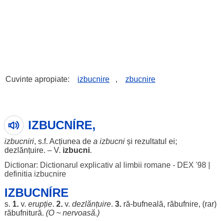
Cuvinte apropiate:
izbucnire
,
zbucnire
IZBUCNÍRE,
izbucniri
, s.f.
Acțiunea
de
a
izbucni
și
rezultatul
ei;
dezlănțuire
. – V.
izbucni
.
Dictionar: Dictionarul explicativ al limbii romane - DEX '98
|
definitia izbucnire
IZBUCNÍRE
s.
1.
v.
erupție
.
2.
v.
dezlănțuire
.
3.
ră
-
bufneală
,
răbufnire
, (
rar
)
răbufnitură
.
(O ~
nervoasă
.)