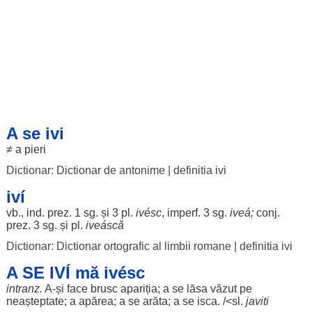
A se ivi
≠ a
pieri
Dictionar: Dictionar de antonime
|
definitia ivi
iví
vb., ind. prez. 1 sg. și 3 pl.
ivésc
, imperf. 3 sg.
iveá
;
conj.
prez. 3 sg. și pl.
iveáscă
Dictionar: Dictionar ortografic al limbii romane
|
definitia ivi
A SE IVÍ mă ivésc
intranz.
A-și
face
brusc
apariția
; a se
lăsa
văzut
pe
neașteptate
; a
apărea
; a se
arăta
; a se
isca
. /<sl.
javiti