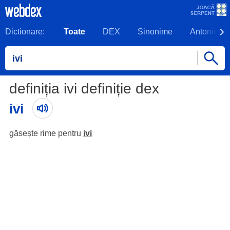
Dictionare:
Toate
DEX
Sinonime
Antonime
definiția ivi definiție dex
ivi
găsește rime pentru
ivi