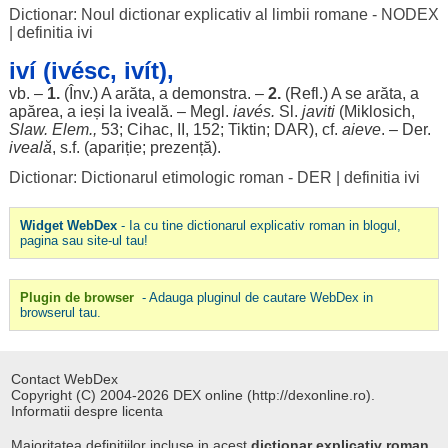
Dictionar: Noul dictionar explicativ al limbii romane - NODEX
|
definitia ivi
iví (ivésc, ivít),
vb. –
1.
(Înv.) A
arăta
, a
demonstra
. –
2.
(Refl.) A se
arăta
, a
apărea
, a
ieși
la
iveală
. – Megl.
iavés.
Sl.
javiti
(Miklosich,
Slaw. Elem.,
53; Cihac, II, 152; Tiktin;
DAR
), cf.
aieve
. – Der.
iveală
, s.f. (
apariție
;
prezență
).
Dictionar: Dictionarul etimologic roman - DER
|
definitia ivi
Widget WebDex
- Ia cu tine dictionarul explicativ roman in blogul,
pagina sau site-ul tau!
Plugin de browser
- Adauga pluginul de cautare WebDex in
browserul tau.
Contact WebDex
Copyright (C) 2004-2026 DEX online (http://dexonline.ro).
Informatii despre licenta
Majoritatea definitiilor incluse in acest
dictionar explicativ roman