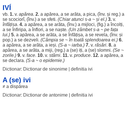
IVÍ
vb.
1.
v.
apărea
.
2.
a
apărea
, a se
arăta
, a
pica
, (înv. și
reg
.) a
se
scociorî
, (înv.) a se
sfeti
.
(
Chiar
atunci
s-a ~ și el.)
3.
v.
înfățișa
.
4.
a
apărea
, a se
arăta
, (înv.) a
mijloci
, (fig.) a
încolți
,
a se
înfiripa
, a
înflori
, a se
naște
.
(Un
zâmbet
s-a ~ pe
fața
lui.)
5.
a
apărea
, a se
arăta
, a se
înfățișa
, a se
revela
, (înv. și
pop.) a se
dezveli
.
(
Câmpia
se ~ în
toată
splendoarea
ei.)
6.
a
apărea
, a se
arăta
, a
ieși
.
(S-a ~
iarba
.)
7.
v.
răsări
.
8.
a
apărea
, a se
arăta
, a
miji
, (
reg
.) a (se) iți, a (se)
slomni
.
(Se ~
zorile
.)
9.
v.
face
.
10.
v.
stârni
.
11.
v.
produce
.
12.
a
apărea
, a
se
declara
.
(S-a ~ o
epidemie
.)
Dictionar: Dictionar de sinonime
|
definitia ivi
A (se) ivi
≠ a
dispărea
Dictionar: Dictionar de antonime
|
definitia ivi