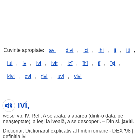
Cuvinte apropiate:
avi
,
divi
,
ici
,
ihi
,
ii
,
iți
,
iui
,
iv
,
ivi
,
ivit
,
izî
,
îhî
,
îî
,
își
,
kivi
,
ovi
,
tivi
,
uvi
,
vivi
IVÍ,
ivesc
, vb.
IV
. Refl. A se
arăta
, a
apărea
(dintr-o dată, pe
neașteptate
), a
ieși
la
iveală
, a se
descoperi
. – Din sl.
javiti.
Dictionar: Dictionarul explicativ al limbii romane - DEX '98
|
definitia ivi