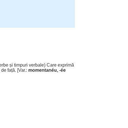
erbe
și
timpuri
verbale
) Care
exprimă
de
față
. [Var.:
momentanéu
, -
ée