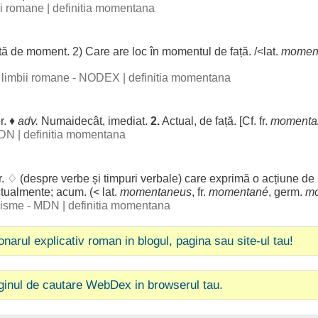
bii romane
|
definitia momentana
tă
de
moment
. 2) Care are
loc
în
momentul
de
față
. /<lat.
momen
al limbii romane - NODEX
|
definitia momentana
r
. ♦
adv.
Numaidecât
,
imediat
.
2.
Actual
, de
față
. [Cf. fr.
momenta
 DN
|
definitia momentana
r
. ♢ (
despre
verbe
și
timpuri
verbale
) care
exprimă
o
acțiune
de
tualmente
;
acum
. (< lat.
momentaneus
, fr.
momentané
, germ.
m
ogisme - MDN
|
definitia momentana
ionarul explicativ roman in blogul, pagina sau site-ul tau!
ginul de cautare WebDex in browserul tau.