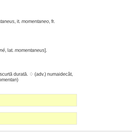
taneus
, it.
momentaneo
, fr.
né
, lat.
momentaneus
].
scurtă
durată
. ♢ (adv.)
numaidecât
,
omentan
)