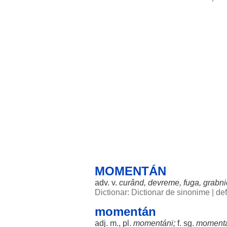
MOMENTÁN
adv. v.
curând
,
devreme
,
fuga
,
grabni
Dictionar: Dictionar de sinonime
|
de
momentán
adj. m., pl.
momentáni
;
f. sg.
moment