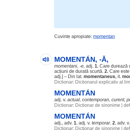
Cuvinte apropiate:
momentan
MOMENTÁN, -Ă,
momentani
, -e,
adj.
1.
Care
durează
acțiuni
de
durată
scurtă
.
2.
Care este
adj.] – Din lat.
momentaneus,
it.
mo
Dictionar: Dictionarul explicativ al l
MOMENTÁN
adj. v.
actual
,
contemporan
,
curent
,
p
Dictionar: Dictionar de sinonime
|
de
MOMENTÁN
adj., adv.
1.
adj. v.
temporar
.
2.
adv. v
Dictionar: Dictionar de sinonime
|
de