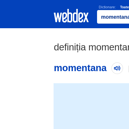
Dictionare:
Toate
definiția momentan
momentana