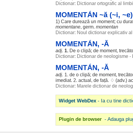
Dictionar: Dictionar ortografic al lim
MOMENTÁN ~ă (~i, ~e)
1) Care
durează
un
moment
; cu
dura
momentane
, germ.
momentan
Dictionar: Noul dictionar explicativ 
MOMENTÁN, -Ă
adj.
1.
De o
clipă
; de
moment
,
trecăto
Dictionar: Dictionar de neologisme -
MOMENTÁN, -Ă
adj.
1. de o
clipă
; de
moment
,
trecăto
imediat
. 2.
actual
, de
față
. ♢ (adv.)
ac
Dictionar: Marele dictionar de neol
Widget WebDex
- Ia cu tine dict
Plugin de browser
- Adauga plu