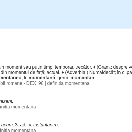
un
moment
sau
puțin
timp
;
temporar
,
trecător
. ♦ (
Gram
.;
despre
v
 din
momentul
de
față
;
actual
. ♦ (
Adverbial
)
Numaidecât
; în
clipa
mentaneo,
fr.
momentané
,
germ.
momentan
.
imbii romane - DEX '98
|
definitia momentana
rezent
.
finitia momentana
.
acum
.
3.
adj. v.
instantaneu
.
finitia momentana