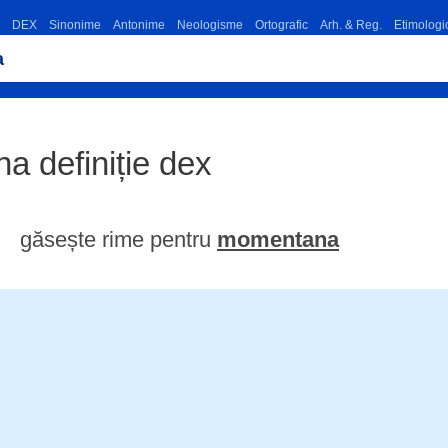
DEX
Sinonime
Antonime
Neologisme
Ortografic
Arh. & Reg.
Etimologi
a definiție dex
găsește rime pentru
momentana