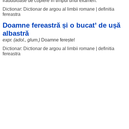
frauduloase
de
copiere
în
timpul
unui
examen
.
Dictionar: Dictionar de argou al limbii romane
|
definitia
fereastra
Doamne fereastră și o bucat’ de ușă
albastră
expr. (adol., glum.)
Doamne
ferește
!
Dictionar: Dictionar de argou al limbii romane
|
definitia
fereastra