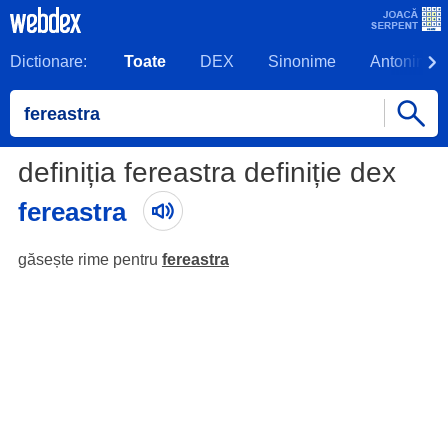
Dictionare:
Toate
DEX
Sinonime
Antonime
definiția fereastra definiție dex
fereastra
găsește rime pentru
fereastra