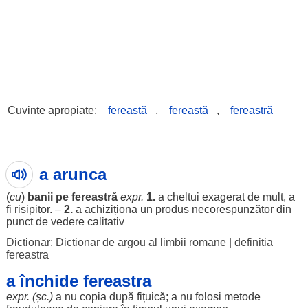
Cuvinte apropiate:
fereastă
,
fereastă
,
fereastră
a arunca
(
cu
)
banii
pe fereastră
expr.
1.
a
cheltui
exagerat
de
mult
, a
fi
risipitor
. –
2.
a
achiziționa
un
produs
necorespunzător
din
punct
de
vedere
calitativ
Dictionar: Dictionar de argou al limbii romane
|
definitia
fereastra
a închide fereastra
expr. (șc.)
a nu
copia
după
fițuică
; a nu
folosi
metode