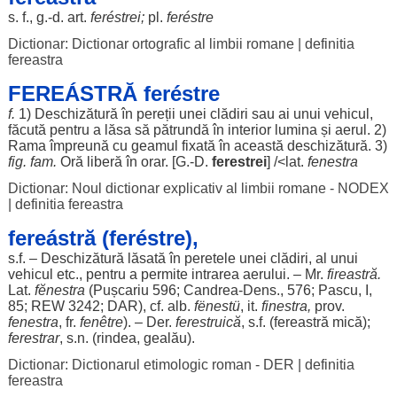
s. f., g.-d.
art
.
feréstrei
;
pl.
feréstre
Dictionar: Dictionar ortografic al limbii romane
|
definitia
fereastra
FEREÁSTRĂ feréstre
f.
1)
Deschizătură
în
pereții
unei
clădiri
sau ai unui
vehicul
,
făcută
pentru
a
lăsa
să
pătrundă
în
interior
lumina
și
aerul
. 2)
Rama
împreună
cu
geamul
fixată
în această
deschizătură
. 3)
fig. fam.
Oră
liberă
în
orar
. [G.-D.
ferestrei
] /<lat.
fenestra
Dictionar: Noul dictionar explicativ al limbii romane - NODEX
|
definitia fereastra
fereástră (feréstre),
s.f. –
Deschizătură
lăsată
în
peretele
unei
clădiri
, al unui
vehicul
etc.,
pentru
a
permite
intrarea
aerului
. – Mr.
fireastră.
Lat.
fĕnestra
(Pușcariu 596;
Candrea
-
Dens
., 576;
Pascu
, I,
85; REW 3242;
DAR
), cf.
alb
.
fënestü
, it.
finestra,
prov.
fenestra
, fr.
fenêtre
). – Der.
ferestruică
, s.f. (fereastră
mică
);
ferestrar
, s.n. (
rindea
,
gealău
).
Dictionar: Dictionarul etimologic roman - DER
|
definitia
fereastra