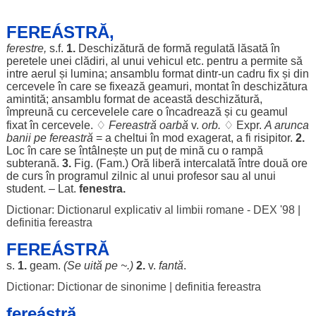
FEREÁSTRĂ,
ferestre
,
s.f.
1.
Deschizătură
de
formă
regulată
lăsată
în
peretele
unei
clădiri
, al unui
vehicul
etc.
pentru
a
permite
să
intre
aerul
și
lumina
;
ansamblu
format
dintr-un
cadru
fix
și din
cercevele
în care se
fixează
geamuri
,
montat
în
deschizătura
amintită
;
ansamblu
format
de această
deschizătură
,
împreună
cu
cercevelele
care o
încadrează
și cu
geamul
fixat
în
cercevele
. ♢
Fereastră
oarbă
v.
orb
.
♢ Expr.
A
arunca
banii
pe fereastră
= a
cheltui
în
mod
exagerat
, a fi
risipitor
.
2.
Loc
în care se
întâlnește
un
puț
de
mină
cu o
rampă
subterană
.
3.
Fig. (Fam.)
Oră
liberă
intercalată
între
două
ore
de
curs
în
programul
zilnic
al unui
profesor
sau al unui
student
. – Lat.
fenestra
.
Dictionar: Dictionarul explicativ al limbii romane - DEX '98
|
definitia fereastra
FEREÁSTRĂ
s.
1.
geam
.
(Se
uită
pe ~.)
2.
v.
fantă
.
Dictionar: Dictionar de sinonime
|
definitia fereastra
fereástră