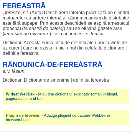
FEREASTRĂ
,
ferestre
, s.f. (
Auto
)
Deschidere
laterală
practicată
pe
cilindrii
motoarelor
cu
ardere
internă
al
căror
mecanism
de
distribuție
este
fără
supape
. Prin
aceste
deschideri
se
aspiră
amestecul
proaspăt
(
fereastră de
baleiaj
) sau se
elimină
gazele
arse
(
fereastră de
evacuare
); se mai
numesc
și
lumini
.
Dictionar: Aceasta sursa include definitii ale unor cuvinte de
uz curent care nu exista in nici unul din celelalte dictionare
|
definitia fereastra
RÂNDUNICĂ-DE-FEREÁSTRĂ
s. v.
lăstun
.
Dictionar: Dictionar de sinonime
|
definitia fereastra
Widget WebDex
- Ia cu tine dictionarul explicativ roman in blogul,
pagina sau site-ul tau!
Plugin de browser
- Adauga pluginul de cautare WebDex in
browserul tau.