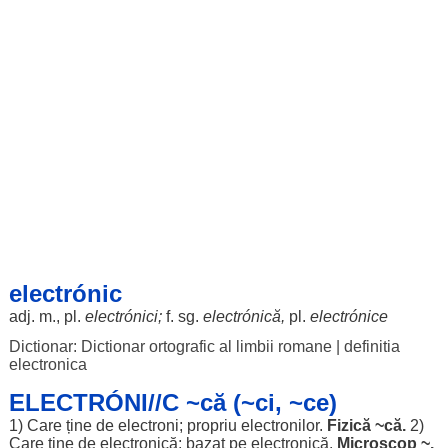
electrónic
adj. m., pl.
electrónici
;
f. sg.
electrónică,
pl.
electrónice
Dictionar: Dictionar ortografic al limbii romane
|
definitia
electronica
ELECTRÓNI//C ~că (~ci, ~ce)
1) Care ține de
electroni
;
propriu
electronilor
.
Fizică
~că.
2)
Care ține de electronică;
bazat
pe electronică.
Microscop
~.