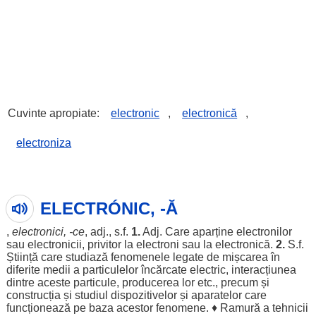
Cuvinte apropiate:
electronic
,
electronică
,
electroniza
ELECTRÓNIC, -Ă
,
electronici
, -ce
, adj., s.f.
1.
Adj. Care
aparține
electronilor
sau
electronicii
,
privitor
la
electroni
sau la electronică.
2.
S.f.
Știință
care
studiază
fenomenele
legate
de
mișcarea
în
diferite
medii
a
particulelor
încărcate
electric
,
interacțiunea
dintre
aceste
particule
,
producerea
lor
etc.,
precum
și
construcția
și
studiul
dispozitivelor
și
aparatelor
care
funcționează
pe
baza
acestor
fenomene
. ♦
Ramură
a
tehnicii