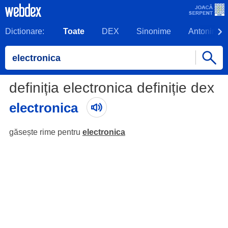
Dictionare:
Toate
DEX
Sinonime
Antonime
definiția electronica definiție dex
electronica
găsește rime pentru
electronica