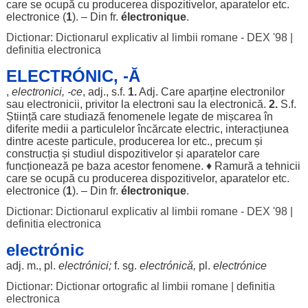
care se
ocupă
cu
producerea
dispozitivelor
,
aparatelor
etc.
electronice
(
1
). – Din fr.
électronique
.
Dictionar: Dictionarul explicativ al limbii romane - DEX '98
|
definitia electronica
ELECTRÓNIC, -Ă
,
electronici
, -ce
, adj., s.f.
1.
Adj. Care
aparține
electronilor
sau
electronicii
,
privitor
la
electroni
sau la electronică.
2.
S.f.
Știință
care
studiază
fenomenele
legate
de
mișcarea
în
diferite
medii
a
particulelor
încărcate
electric
,
interacțiunea
dintre
aceste
particule
,
producerea
lor
etc.,
precum
și
construcția
și
studiul
dispozitivelor
și
aparatelor
care
funcționează
pe
baza
acestor
fenomene
. ♦
Ramură
a
tehnicii
care se
ocupă
cu
producerea
dispozitivelor
,
aparatelor
etc.
electronice
(
1
). – Din fr.
électronique
.
Dictionar: Dictionarul explicativ al limbii romane - DEX '98
|
definitia electronica
electrónic
adj. m., pl.
electrónici
;
f. sg.
electrónică,
pl.
electrónice
Dictionar: Dictionar ortografic al limbii romane
|
definitia
electronica