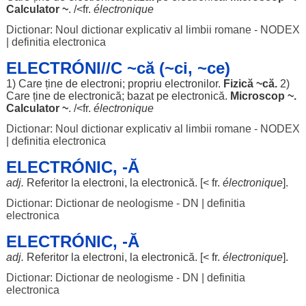
Calculator
~
. /<fr.
électronique
Dictionar: Noul dictionar explicativ al limbii romane - NODEX
|
definitia electronica
ELECTRÓNI//C ~că (~ci, ~ce)
1) Care ține de
electroni
;
propriu
electronilor
.
Fizică
~că.
2)
Care ține de electronică;
bazat
pe electronică.
Microscop
~.
Calculator
~
. /<fr.
électronique
Dictionar: Noul dictionar explicativ al limbii romane - NODEX
|
definitia electronica
ELECTRÓNIC, -Ă
adj.
Referitor
la
electroni
, la electronică. [< fr.
électronique
].
Dictionar: Dictionar de neologisme - DN
|
definitia
electronica
ELECTRÓNIC, -Ă
adj.
Referitor
la
electroni
, la electronică. [< fr.
électronique
].
Dictionar: Dictionar de neologisme - DN
|
definitia
electronica