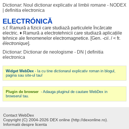
Dictionar: Noul dictionar explicativ al limbii romane - NODEX
|
definitia electronica
ELECTRÓNICĂ
s.f.
Ramură
a
fizicii
care
studiază
particulele
încărcate
electric
. ♦
Ramură
a
electrotehnicii
care
studiază
aplicațiile
tehnice
ale
fenomenelor
electromagnetice
. [
Gen
.
-
cii
. / < fr.
électronique
].
Dictionar: Dictionar de neologisme - DN
|
definitia
electronica
Widget WebDex
- Ia cu tine dictionarul explicativ roman in blogul,
pagina sau site-ul tau!
Plugin de browser
- Adauga pluginul de cautare WebDex in
browserul tau.
Contact WebDex
Copyright (C) 2004-2026 DEX online (http://dexonline.ro).
Informatii despre licenta