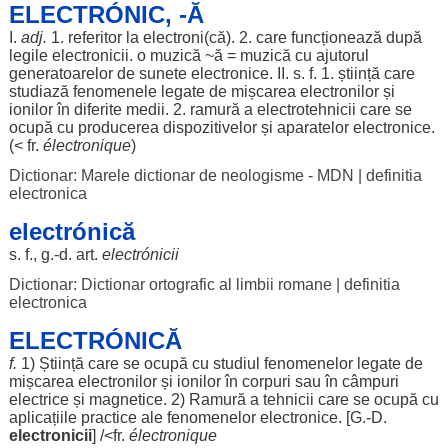
ELECTRÓNIC, -Ă
I.
adj.
1.
referitor
la
electroni
(că). 2. care
funcționează
după
legile
electronicii
. o
muzică
~
ă
=
muzică
cu
ajutorul
generatoarelor
de
sunete
electronice
. II. s. f. 1.
știință
care
studiază
fenomenele
legate
de
mișcarea
electronilor
și
ionilor
în
diferite
medii
. 2.
ramură
a
electrotehnicii
care se
ocupă
cu
producerea
dispozitivelor
și
aparatelor
electronice
.
(< fr.
électronique
)
Dictionar: Marele dictionar de neologisme - MDN
|
definitia
electronica
electrónică
s. f., g.-d.
art
.
electrónicii
Dictionar: Dictionar ortografic al limbii romane
|
definitia
electronica
ELECTRÓNICĂ
f.
1)
Știință
care se
ocupă
cu
studiul
fenomenelor
legate
de
mișcarea
electronilor
și
ionilor
în
corpuri
sau în
câmpuri
electrice
și
magnetice
. 2)
Ramură
a
tehnicii
care se
ocupă
cu
aplicațiile
practice
ale
fenomenelor
electronice
. [G.-D.
electronicii
] /<fr.
électronique