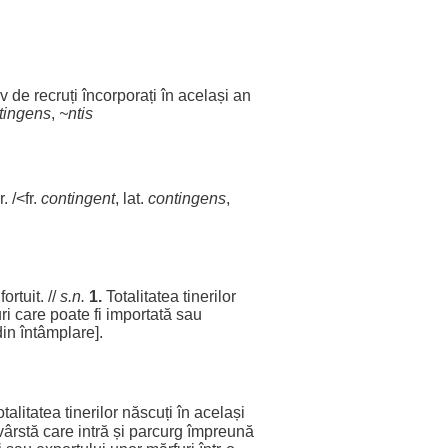
iv
de
recruți
încorporați
în
același
an
tingens
,
~ntis
r
. /<fr.
contingent
, lat.
contingens
,
,
fortuit
. //
s.n.
1.
Totalitatea
tinerilor
ri
care
poate
fi
importată
sau
in
întâmplare
].
otalitatea
tinerilor
născuți
în
același
vârstă
care
intră
și
parcurg
împreună