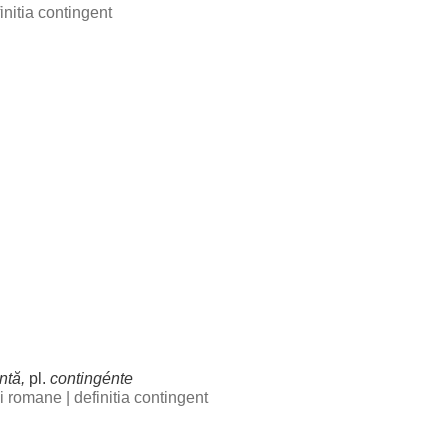
initia contingent
ntă
,
pl.
contingénte
bii romane
|
definitia contingent