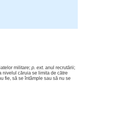
atelor
militare
;
p. ext.
anul
recrutării
;
la
nivelul
căruia
se
limita
de
către
nu fie, să se
întâmple
sau să nu se