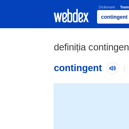
Dictionare:
Toate
definiția contingen
contingent