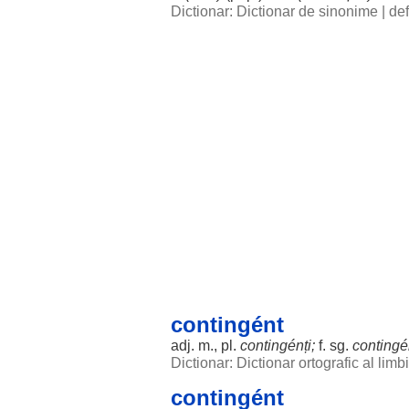
Dictionar: Dictionar de sinonime
|
def
contingént
adj. m., pl.
contingénți
;
f. sg.
contingé
Dictionar: Dictionar ortografic al lim
contingént