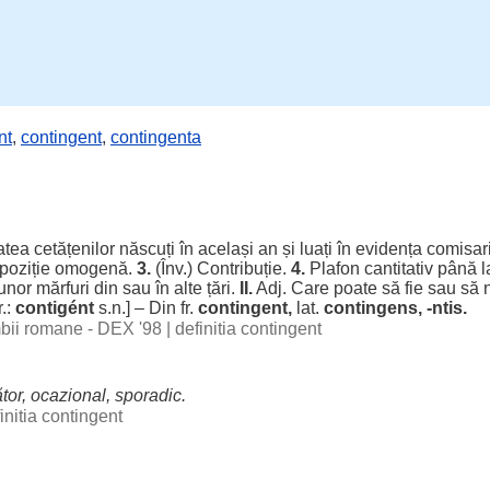
nt
,
contingent
,
contingenta
tatea
cetățenilor
născuți
în
același
an
și
luați
în
evidența
comisari
oziție
omogenă
.
3.
(Înv.)
Contribuție
.
4.
Plafon
cantitativ
până 
unor
mărfuri
din sau în alte
țări
.
II.
Adj. Care
poate
să fie sau să 
r.:
contigént
s.n.] – Din fr.
contingent,
lat.
contingens, -ntis.
imbii romane - DEX '98
|
definitia contingent
tor
,
ocazional
,
sporadic
.
initia contingent