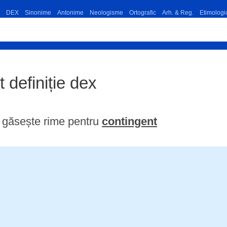
DEX
Sinonime
Antonime
Neologisme
Ortografic
Arh. & Reg.
Etimologi
t definiție dex
găsește rime pentru
contingent