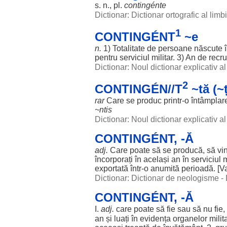
s. n., pl.
contingénte
Dictionar: Dictionar ortografic al lim
1
CONTINGÉNT
~e
n.
1)
Totalitate
de
persoane
născute
pentru
serviciul
militar
. 3)
An
de
recru
Dictionar: Noul dictionar explicativ 
2
CONTINGÉN//T
~tă (~ț
rar
Care se
produc
printr-o
întâmplar
~ntis
Dictionar: Noul dictionar explicativ 
CONTINGÉNT, -Ă
adj.
Care
poate
să se
producă
, să
vi
încorporați
în
același
an
în
serviciul
m
exportată
într-o
anumită
perioadă
. [V
Dictionar: Dictionar de neologisme -
CONTINGÉNT, -Ă
I.
adj.
care
poate
să fie sau să nu fie
an
și
luați
în
evidența
organelor
milit