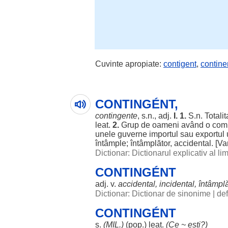
Cuvinte apropiate:
contigent
,
contine
CONTINGÉNT,
contingente
, s.n., adj.
I. 1.
S.n.
Totali
leat
.
2.
Grup
de
oameni
având
o
comp
unele
guverne
importul
sau
exportul
întâmple
;
întâmplător
,
accidental
. [Va
Dictionar: Dictionarul explicativ al l
CONTINGÉNT
adj. v.
accidental
,
incidental
,
întâmplă
Dictionar: Dictionar de sinonime
|
def
CONTINGÉNT
s.
(
MIL
.)
(pop.)
leat
.
(Ce ~
ești
?)