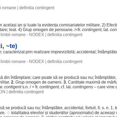
bii romane
|
definitia contingent
în
același
an
și
luate
la
evidența
comisariatelor
militare
. 2)
Efect
tare
;
leat
. 4)
Grup
omogen
de
persoane
. /<fr.
contingent
, lat.
con
al limbii romane - NODEX
|
definitia contingent
i, ~te)
e
;
caracterizat
prin
realizare
imprevizibilă
;
accidental
;
întâmplăto
al limbii romane - NODEX
|
definitia contingent
nă
din
întâmplare
; care
poate
să se
producă
sau nu;
întâmplător
ilitar
.
2.
Grup
omogen
de
oameni
.
3.
Cantitate
maximă
de
mărfu
ar.
contigent
s.n. / < fr.
contingent
, cf. lat.
contingens
– care
vine
d
 DN
|
definitia contingent
, să se
producă
sau nu;
întâmplător
,
accidental
,
fortuit
. II. s. n. 1.
t
are
. ♢
totalitatea
elevilor
și
studenților
(
aproximativ
) de
aceeași