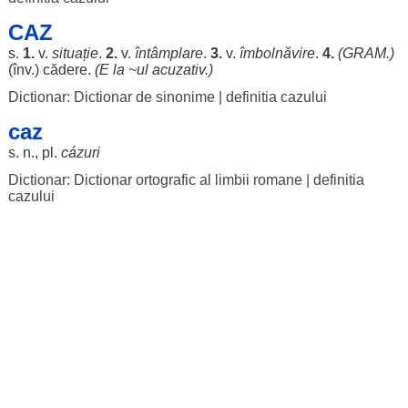
CAZ
s.
1.
v.
situație
.
2.
v.
întâmplare
.
3.
v.
îmbolnăvire
.
4.
(
GRAM
.)
(înv.)
cădere
.
(E la ~ul
acuzativ
.)
Dictionar: Dictionar de sinonime
|
definitia cazului
caz
s. n., pl.
cázuri
Dictionar: Dictionar ortografic al limbii romane
|
definitia
cazului