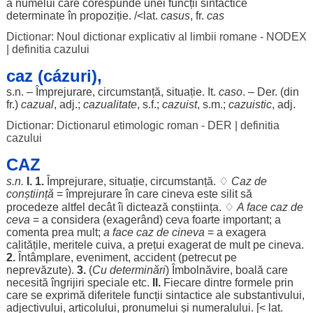
a
numelui
care
corespunde
unei
funcții
sintactice
determinate
în
propoziție
. /<lat.
casus
, fr.
cas
Dictionar: Noul dictionar explicativ al limbii romane - NODEX
|
definitia cazului
caz (cázuri),
s.n. –
Împrejurare
,
circumstanță
,
situație
. It.
caso
. – Der. (din
fr.)
cazual
, adj.;
cazualitate
, s.f.;
cazuist
, s.m.;
cazuistic
, adj.
Dictionar: Dictionarul etimologic roman - DER
|
definitia
cazului
CAZ
s.n.
I. 1.
Împrejurare
,
situație
,
circumstanță
. ♢
Caz
de
conștiință
=
împrejurare
în care cineva este
silit
să
procedeze
altfel
decât
îi
dictează
conștiința
. ♢
A
face
caz
de
ceva
= a
considera
(
exagerând
) ceva
foarte
important
; a
comenta
prea
mult
;
a
face
caz
de cineva
= a
exagera
calitățile
,
meritele
cuiva, a
prețui
exagerat
de
mult
pe cineva.
2.
Întâmplare
,
eveniment
,
accident
(
petrecut
pe
neprevăzute
).
3.
(
Cu
determinări
)
Îmbolnăvire
,
boală
care
necesită
îngrijiri
speciale
etc.
II.
Fiecare
dintre
formele
prin
care se
exprimă
diferitele
funcții
sintactice
ale
substantivului
,
adjectivului
,
articolului
,
pronumelui
și
numeralului
. [< lat.