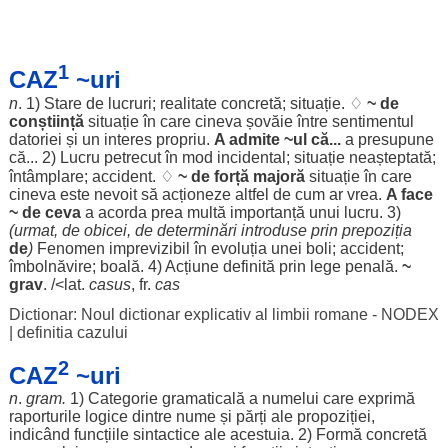
1
CAZ
~uri
n
. 1)
Stare
de
lucruri
;
realitate
concretă
;
situație
. ♢
~ de
conștiință
situație
în care cineva
șovăie
între
sentimentul
datoriei
și un
interes
propriu
.
A
admite
~ul că...
a
presupune
că... 2)
Lucru
petrecut
în
mod
incidental
;
situație
neașteptată
;
întâmplare
;
accident
. ♢
~ de
forță
majoră
situație
în care
cineva este
nevoit
să
acționeze
altfel
de
cum
ar
vrea
.
A
face
~ de ceva
a
acorda
prea
multă
importanță
unui
lucru
. 3)
(
urmat
, de
obicei
, de
determinări
introduse
prin
prepoziția
de
)
Fenomen
imprevizibil
în
evoluția
unei
boli
;
accident
;
îmbolnăvire
;
boală
. 4)
Acțiune
definită
prin
lege
penală
.
~
grav
. /<lat.
casus
, fr.
cas
Dictionar: Noul dictionar explicativ al limbii romane - NODEX
|
definitia cazului
2
CAZ
~uri
n
.
gram
.
1)
Categorie
gramaticală
a
numelui
care
exprimă
raporturile
logice
dintre
nume
și
părți
ale
propoziției
,
indicând
funcțiile
sintactice
ale
acestuia
. 2)
Formă
concretă