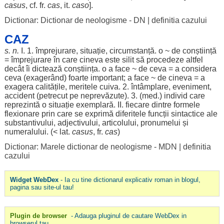
casus
, cf. fr.
cas
, it.
caso
].
Dictionar: Dictionar de neologisme - DN
|
definitia cazului
CAZ
s. n.
I. 1.
împrejurare
,
situație
,
circumstanță
. o ~ de
conștiință
=
împrejurare
în care cineva este
silit
să
procedeze
altfel
decât
îi
dictează
conștiința
. o a
face
~ de ceva = a
considera
ceva (
exagerând
)
foarte
important
; a
face
~ de cineva = a
exagera
calitățile
,
meritele
cuiva. 2.
întâmplare
,
eveniment
,
accident
(
petrecut
pe
neprevăzute
). 3. (
med
.)
individ
care
reprezintă
o
situație
exemplară
. II.
fiecare
dintre
formele
flexionare
prin care se
exprimă
diferitele
funcții
sintactice
ale
substantivului
,
adjectivului
,
articolului
,
pronumelui
și
numeralului
. (< lat.
casus
, fr.
cas
)
Dictionar: Marele dictionar de neologisme - MDN
|
definitia
cazului
Widget WebDex
- Ia cu tine dictionarul explicativ roman in blogul,
pagina sau site-ul tau!
Plugin de browser
- Adauga pluginul de cautare WebDex in
browserul tau.