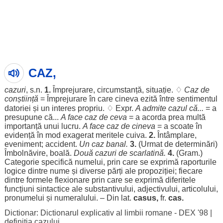
CAZ,
cazuri
, s.n.
1.
Împrejurare
,
circumstanță
,
situație
. ♢
Caz
de
conștiință
=
Împrejurare
în care cineva
ezită
între
sentimentul
datoriei
și un
interes
propriu
. ♢ Expr.
A
admite
cazul
că...
= a
presupune
că...
A
face
caz
de ceva
= a
acorda
prea
multă
importanță
unui
lucru
.
A
face
caz
de cineva
= a
scoate
în
evidență
în
mod
exagerat
meritele
cuiva.
2.
Întâmplare
,
eveniment
;
accident
.
Un
caz
banal
.
3.
(
Urmat
de
determinări
)
Îmbolnăvire
,
boală
.
Două
cazuri
de
scarlatină
.
4.
(
Gram
.)
Categorie
specifică
numelui
, prin care se
exprimă
raporturile
logice
dintre
nume
și
diverse
părți
ale
propoziției
;
fiecare
dintre
formele
flexionare
prin care se
exprimă
diferitele
funcțiuni
sintactice
ale
substantivului
,
adjectivului
,
articolului
,
pronumelui
și
numeralului
. – Din lat.
casus,
fr.
cas
.
Dictionar: Dictionarul explicativ al limbii romane - DEX '98
|
definitia cazului