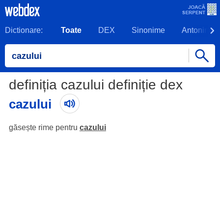
Dictionare:
Toate
DEX
Sinonime
Antonime
definiția cazului definiție dex
cazului
găsește rime pentru
cazului