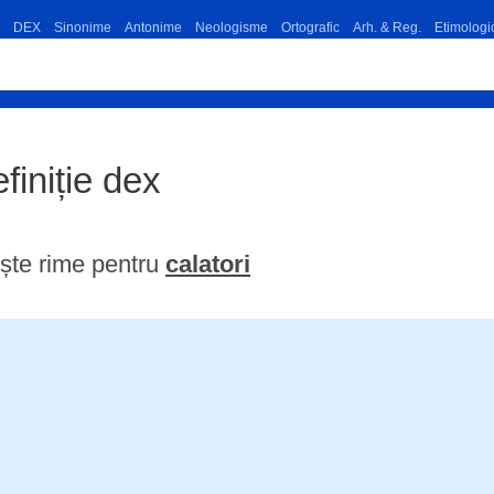
DEX
Sinonime
Antonime
Neologisme
Ortografic
Arh. & Reg.
Etimologi
efiniție dex
ște rime pentru
calatori