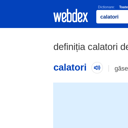
Dictionare:
Toate
definiția calatori d
calatori
găse