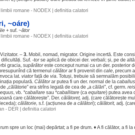
al limbii romane - NODEX
|
definitia calatori
i, ~oáre)
ăle
+ suf. ~
ător
al limbii romane - NODEX
|
definitia calatori
Vizitator
. –
3.
Mobil
,
nomad
,
migrator
.
Origine
incertă
. Este
cons
dificultăți
. Suf. -
tor
se
aplică
de
obicei
der.
verbali
; și, pe de alt
rbi
gracia,
supărător
este
conceput
numai
ca un der.
posterior
d
 presupunînd că
termenul
călător
ar
fi
provenit
din
cale
,
precum
a
invoca
lat.
viator
față
de
via
.
Totuși
,
trebuie
să
semnalăm
posibil
inația
populară
.
Călător
ar
putea
fi un der.
normal
de la
caballus
de „
călătorie
”
era
strîns
legată
de
cea
de „a
călări
”, cf. germ.
rei
equus
, vb.
*caballare
sau *
caballitare
(ca
equitare
)
putea
avea
soană
care
călătorește
”. Der.
călătoreț,
adj. (care
călătorește
mul
deceda
);
călătorie
,
s.f. (
acțiunea
de
a călători
);
călătorit
,
adj. (car
man - DER
|
definitia calatori
drum
spre
un
loc
(mai)
depărtat
; a fi pe
drum
. ♦ A fi
călător
, a fi la