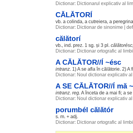
Dictionar: Dictionarul explicativ al l
CĂLĂTORÍ
vb. a
colinda
, a
cutreiera
, a
peregrin
Dictionar: Dictionar de sinonime
|
def
călătorí
vb., ind. prez. 1 sg. și 3 pl.
călătorésc
Dictionar: Dictionar ortografic al lim
A CĂLĂTOR//Í ~ésc
intranz.
1) A se
afla
în
călătorie
. 2) A 
Dictionar: Noul dictionar explicativ 
A SE CĂLĂTOR//Í mă 
intranz.
reg
.
A
înceta
de a mai fi; a s
Dictionar: Noul dictionar explicativ 
porumbél călătór
s. m. + adj.
Dictionar: Dictionar ortografic al lim