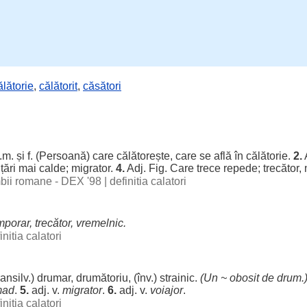
ălătorie
,
călătorit
,
căsători
m. și f. (
Persoană
) care
călătorește
, care se
află
în
călătorie
.
2.
A
n
țări
mai
calde
;
migrator
.
4.
Adj. Fig. Care
trece
repede
;
trecător
,
imbii romane - DEX '98
|
definitia calatori
mporar
,
trecător
,
vremelnic
.
initia calatori
ransilv.)
drumar
,
drumătoriu
, (înv.)
strainic
.
(Un ~
obosit
de
drum
.
mad
.
5.
adj. v.
migrator
.
6.
adj. v.
voiajor
.
initia calatori