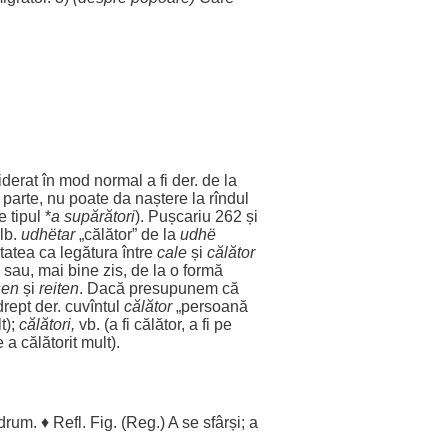
iderat
în
mod
normal
a fi der. de la
ă
parte
, nu
poate
da
naștere
la rîndul
e
tipul
*
a
supărători
). Pușcariu 262 și
lb
.
udhëtar
„
călător
” de la
udhë
itatea
ca
legătura
între
cale
și
călător
sau, mai
bine
zis
, de la o
formă
sen
și
reiten
.
Dacă
presupunem
că
drept
der. cuvîntul
călător
„
persoană
t
);
călători,
vb. (a fi
călător
, a fi pe
e a
călătorit
mult
).
drum
. ♦ Refl. Fig. (
Reg
.) A se
sfârși
; a