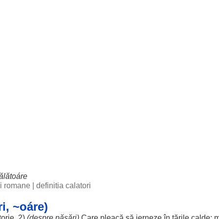
ălătoáre
bii romane
|
definitia calatori
i, ~oáre)
torie
. 2)
(
despre
păsări
)
Care
pleacă
să
ierneze
în
țările
calde
;
m