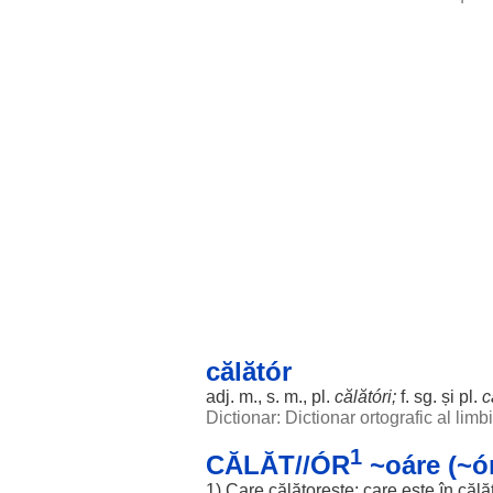
călătór
adj. m., s. m., pl.
călătóri;
f. sg. și pl.
c
Dictionar: Dictionar ortografic al lim
1
CĂLĂT//ÓR
~oáre (~ór
1) Care
călătorește
; care este în
călă