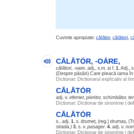
Cuvinte apropiate:
călător
,
călători
,
c
CĂLĂTÓR, -OÁRE,
călători, -
oare
, adj., s.m. și f.
1.
Adj., s.
(
Despre
păsări
) Care
pleacă
iarna
î
Dictionar: Dictionarul explicativ al l
CĂLĂTÓR
adj. v.
efemer
,
pieritor
,
schimbător
,
te
Dictionar: Dictionar de sinonime
|
def
CĂLĂTÓR
s., adj.
1.
s.
drumeț
, (
reg
.)
drumaș
, (T
strada
.)
3.
s. v.
pasager
.
4.
adj. v.
no
Dictionar: Dictionar de sinonime
|
def