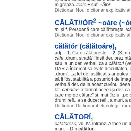
migrează
.
/
cale
+ suf. ~
ător
Dictionar: Noul dictionar explicativ 
2
CĂLĂT//ÓR
~oáre (~ór
m.
ș
i f
.
Persoană
care
călătorește
. /
c
Dictionar: Noul dictionar explicativ 
călătór (călătoáre),
adj. –
1.
Care
călătorește
. –
2.
(S.m.)
cale
„
drum
,
stradă
”; însă der.
prezintă
său la un der.
verbal
, ca
a călători
(
ve
DAR
a
încercat
să
evite
dificultatea
,
„
drum
”. La
fel
de
justificat
s-
ar
putea
să fi
fost
stabilită
a
posteriori
de
imag
verbală
der. de la acest cuvînt.
Ideea
lat.
caballus
a
format
aceeași
der. ca
care
merge
călare
” și, mai tîrziu, „
per
drum
; refl., a se
duce
; refl., a
muri
, a
Dictionar: Dictionarul etimologic ro
CĂLĂTORÍ,
călătoresc
, vb.
IV
. Intranz. A
face
un
muri
. – Din
călător
.