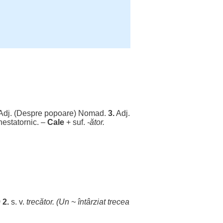
dj. (
Despre
popoare
)
Nomad
.
3.
Adj.
nestatornic
. –
Cale
+ suf.
-ător.
)
2.
s. v.
trecător
. (Un ~
întârziat
trecea