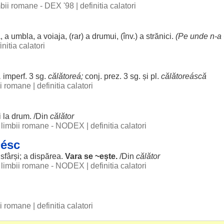
imbii romane - DEX '98
|
definitia calatori
a
, a
umbla
, a
voiaja
, (
rar
) a
drumui
, (înv.) a
strănici
.
(Pe unde n-a 
initia calatori
,
imperf. 3 sg.
călătoreá
;
conj. prez. 3 sg. și pl.
călătoreáscă
bii romane
|
definitia calatori
fi la
drum
. /Din
călător
al limbii romane - NODEX
|
definitia calatori
~ésc
e
sfârși
; a
dispărea
.
Vara
se ~ește.
/Din
călător
al limbii romane - NODEX
|
definitia calatori
bii romane
|
definitia calatori