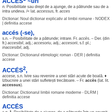
ACCÉS
~uri
n.
Posibilitate
sau
drept
de a
ajunge
, de a
pătrunde
sau de a
intra
undeva
. /< lat.
accessus,
fr.
acces
Dictionar: Noul dictionar explicativ al limbii romane - NODEX
|
definitia accese
accés (-se),
s.n. –
Posibilitate
de a
pătrunde
;
intrare
. Fr.
accès
. – Der. (din
fr.)
accesibil
, adj.;
accesoriu
, adj.;
accesorii
, s.f. pl.;
inaccesibil
, adj.
Dictionar: Dictionarul etimologic roman - DER
|
definitia
accese
2
ACCÉS
,
accese,
s.n.
Ivire
sau
revenire
a unei
stări
acute
de
boală
. ♦
Izbucnire
a unei
stări
sufletești
trecătoare
. – Fr.
accès
(lat.
lit
.
accessus
).
Dictionar: Dictionarul limbii romane moderne - DLRM
|
definitia accese
ACCÉS