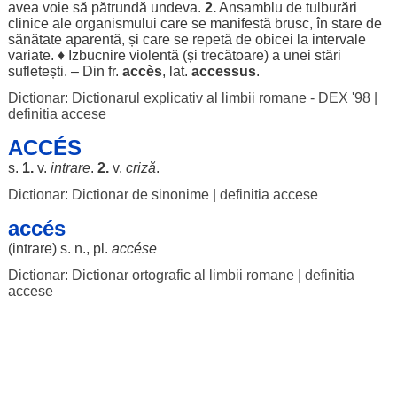
avea
voie
să
pătrundă
undeva
.
2.
Ansamblu
de
tulburări
clinice
ale
organismului
care se
manifestă
brusc
, în
stare
de
sănătate
aparentă
, și care se
repetă
de
obicei
la
intervale
variate
. ♦
Izbucnire
violentă
(și
trecătoare
) a unei
stări
sufletești
. – Din fr.
accès
, lat.
accessus
.
Dictionar: Dictionarul explicativ al limbii romane - DEX '98
|
definitia accese
ACCÉS
s.
1.
v.
intrare
.
2.
v.
criză
.
Dictionar: Dictionar de sinonime
|
definitia accese
accés
(
intrare
) s. n., pl.
accése
Dictionar: Dictionar ortografic al limbii romane
|
definitia
accese