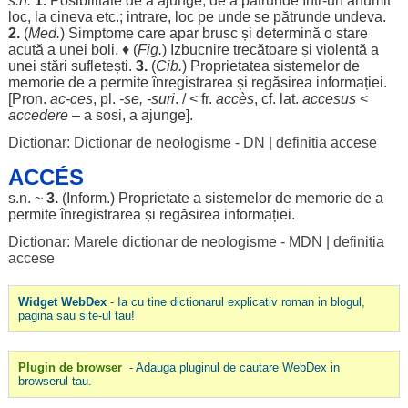
s.n.
1.
Posibilitate
de a
ajunge
, de a
pătrunde
într-un
anumit
loc
, la cineva etc.;
intrare
,
loc
pe unde se
pătrunde
undeva
.
2.
(
Med
.
)
Simptome
care
apar
brusc
și
determină
o
stare
acută
a unei
boli
. ♦ (
Fig.
)
Izbucnire
trecătoare
și
violentă
a
unei
stări
sufletești
.
3.
(
Cib
.
)
Proprietatea
sistemelor
de
memorie
de a
permite
înregistrarea
și
regăsirea
informației
.
[Pron.
ac
-ces
, pl.
-se, -
suri
. / < fr.
accès
, cf. lat.
accesus
<
accedere
– a
sosi
, a
ajunge
].
Dictionar: Dictionar de neologisme - DN
|
definitia accese
ACCÉS
s.n. ~
3.
(
Inform
.)
Proprietate
a
sistemelor
de
memorie
de a
permite
înregistrarea
și
regăsirea
informației
.
Dictionar: Marele dictionar de neologisme - MDN
|
definitia
accese
Widget WebDex
- Ia cu tine dictionarul explicativ roman in blogul,
pagina sau site-ul tau!
Plugin de browser
- Adauga pluginul de cautare WebDex in
browserul tau.