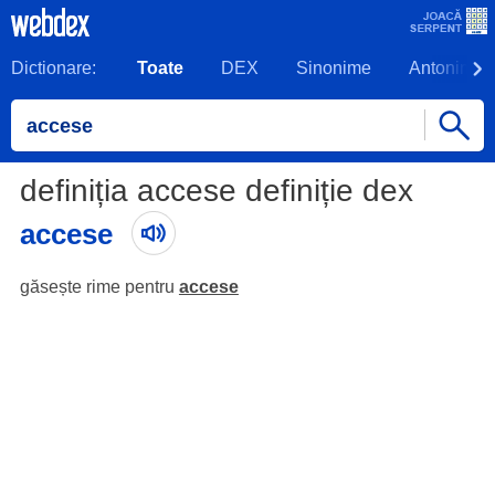
Dictionare:
Toate
DEX
Sinonime
Antonime
definiția accese definiție dex
accese
găsește rime pentru
accese