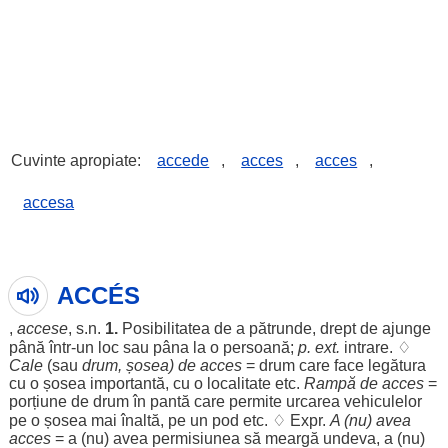
Cuvinte apropiate:
accede
,
acces
,
acces
,
accesa
ACCÉS
,
accese
, s.n.
1.
Posibilitatea
de a
pătrunde
,
drept
de
ajunge
până într-un
loc
sau pâna la o
persoană
;
p. ext.
intrare
. ♢
Cale
(sau
drum
,
șosea
) de
acces
=
drum
care
face
legătura
cu o
șosea
importantă
, cu o
localitate
etc.
Rampă
de
acces
=
porțiune
de
drum
în
pantă
care
permite
urcarea
vehiculelor
pe o
șosea
mai
înaltă
, pe un
pod
etc. ♢ Expr.
A (nu) avea
acces
= a (nu) avea
permisiunea
să
meargă
undeva
, a (nu)