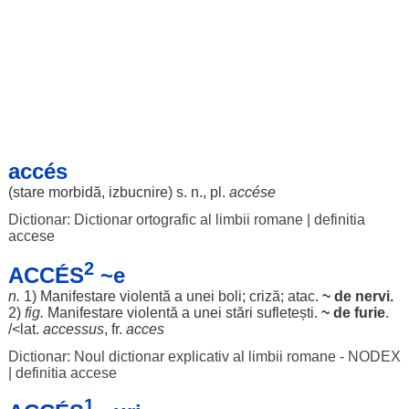
accés
(
stare
morbidă
,
izbucnire
) s. n., pl.
accése
Dictionar: Dictionar ortografic al limbii romane
|
definitia
accese
2
ACCÉS
~e
n.
1)
Manifestare
violentă
a unei
boli
;
criză
;
atac
.
~ de
nervi
.
2)
fig.
Manifestare
violentă
a unei
stări
sufletești
.
~ de
furie
.
/<lat.
accessus
, fr.
acces
Dictionar: Noul dictionar explicativ al limbii romane - NODEX
|
definitia accese
1