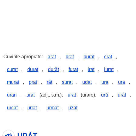
Cuvinte apropiate:
arat
,
brat
,
burat
,
crat
,
curat
,
durat
,
durăt
,
furat
,
irat
,
jurat
,
murat
,
prat
,
rât
,
surat
,
udat
,
ura
,
ura
,
uran
,
urat
(adj., s.m.),
urat
(urare),
ură
,
urât
,
urcat
,
urlat
,
urmat
,
uzat
URÁT