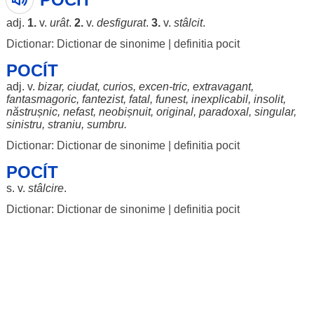
adj.
1.
v.
urât
.
2.
v.
desfigurat
.
3.
v.
stâlcit
.
Dictionar: Dictionar de sinonime
|
definitia pocit
POCÍT
adj. v.
bizar
,
ciudat
,
curios
, excen-tric,
extravagant
,
fantasmagoric
,
fantezist
,
fatal
,
funest
,
inexplicabil
,
insolit
,
năstrușnic
,
nefast
,
neobișnuit
,
original
,
paradoxal
,
singular
,
sinistru
,
straniu
,
sumbru
.
Dictionar: Dictionar de sinonime
|
definitia pocit
POCÍT
s. v.
stâlcire
.
Dictionar: Dictionar de sinonime
|
definitia pocit