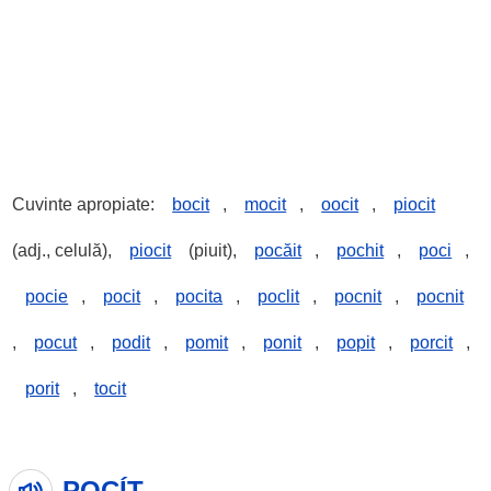
Cuvinte apropiate:
bocit
,
mocit
,
oocit
,
piocit
(adj., celulă),
piocit
(piuit),
pocăit
,
pochit
,
poci
,
pocie
,
pocit
,
pocita
,
poclit
,
pocnit
,
pocnit
,
pocut
,
podit
,
pomit
,
ponit
,
popit
,
porcit
,
porit
,
tocit
POCÍT