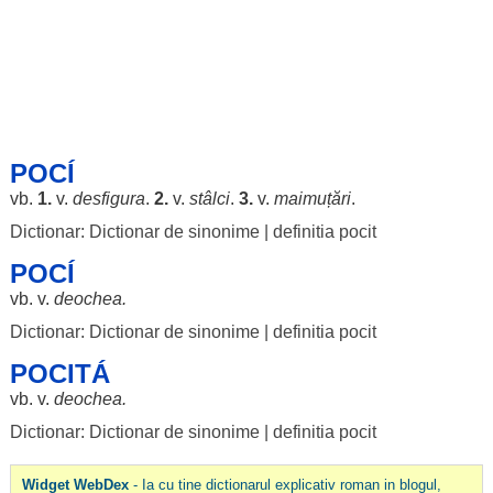
POCÍ
vb.
1.
v.
desfigura
.
2.
v.
stâlci
.
3.
v.
maimuțări
.
Dictionar: Dictionar de sinonime
|
definitia pocit
POCÍ
vb. v.
deochea
.
Dictionar: Dictionar de sinonime
|
definitia pocit
POCITÁ
vb. v.
deochea
.
Dictionar: Dictionar de sinonime
|
definitia pocit
Widget WebDex
- Ia cu tine dictionarul explicativ roman in blogul,