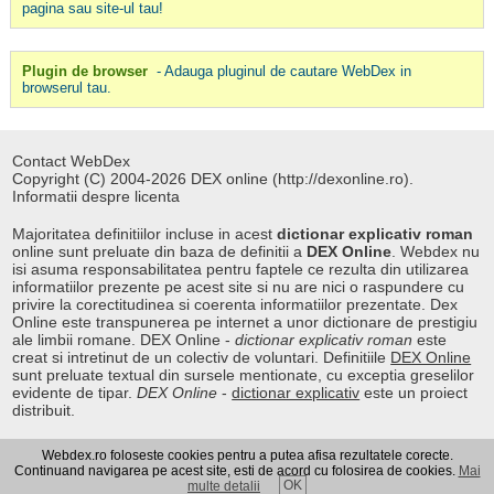
pagina sau site-ul tau!
Plugin de browser
- Adauga pluginul de cautare WebDex in
browserul tau.
Contact WebDex
Copyright (C) 2004-2026 DEX online (http://dexonline.ro).
Informatii despre licenta
Majoritatea definitiilor incluse in acest
dictionar explicativ roman
online sunt preluate din baza de definitii a
DEX Online
. Webdex nu
isi asuma responsabilitatea pentru faptele ce rezulta din utilizarea
informatiilor prezente pe acest site si nu are nici o raspundere cu
privire la corectitudinea si coerenta informatiilor prezentate. Dex
Online este transpunerea pe internet a unor dictionare de prestigiu
ale limbii romane. DEX Online -
dictionar explicativ roman
este
creat si intretinut de un colectiv de voluntari. Definitiile
DEX Online
sunt preluate textual din sursele mentionate, cu exceptia greselilor
evidente de tipar.
DEX Online
-
dictionar explicativ
este un proiect
distribuit.
Webdex.ro foloseste cookies pentru a putea afisa rezultatele corecte.
Curs valutar
|
Kurs walut
|
Pret fier vechi
Continuand navigarea pe acest site, esti de acord cu folosirea de cookies.
Mai
OK
multe detalii