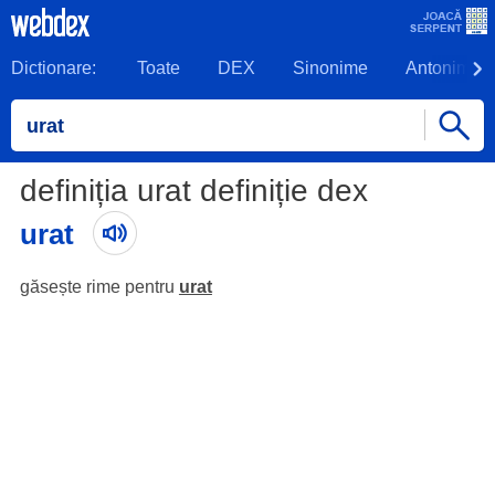
Dictionare:
Toate
DEX
Sinonime
Antonime
definiția urat definiție dex
urat
găsește rime pentru
urat