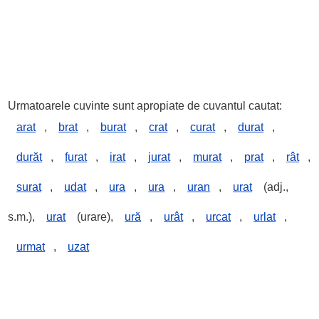
Urmatoarele cuvinte sunt apropiate de cuvantul cautat:
arat
,
brat
,
burat
,
crat
,
curat
,
durat
,
durăt
,
furat
,
irat
,
jurat
,
murat
,
prat
,
rât
,
surat
,
udat
,
ura
,
ura
,
uran
,
urat
(adj.,
s.m.),
urat
(urare),
ură
,
urât
,
urcat
,
urlat
,
urmat
,
uzat