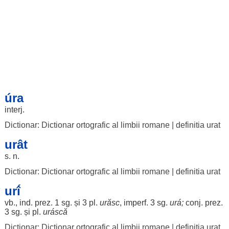
úra
interj.
Dictionar: Dictionar ortografic al limbii romane
|
definitia urat
urât
s. n.
Dictionar: Dictionar ortografic al limbii romane
|
definitia urat
urî́
vb., ind. prez. 1 sg. și 3 pl.
urăsc
, imperf. 3 sg.
urá
;
conj. prez.
3 sg. și pl.
uráscă
Dictionar: Dictionar ortografic al limbii romane
|
definitia urat