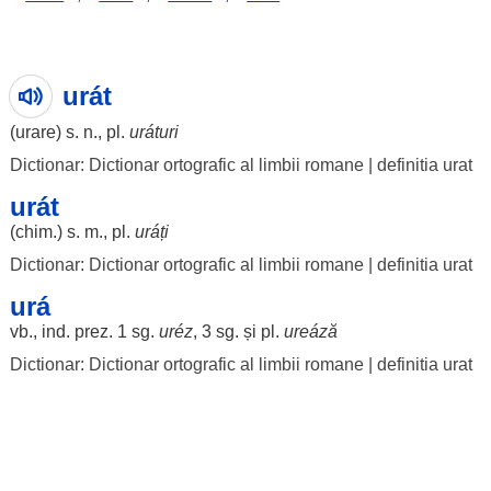
urát
(
urare
) s. n., pl.
uráturi
Dictionar: Dictionar ortografic al limbii romane
|
definitia urat
urát
(
chim
.) s. m., pl.
uráți
Dictionar: Dictionar ortografic al limbii romane
|
definitia urat
urá
vb., ind. prez. 1 sg.
uréz
, 3 sg. și pl.
ureáză
Dictionar: Dictionar ortografic al limbii romane
|
definitia urat