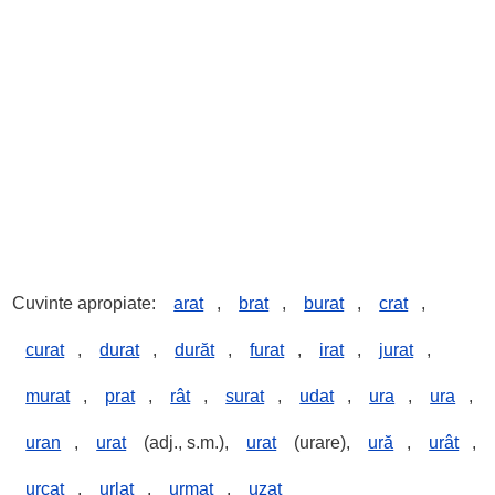
Cuvinte apropiate:
arat
,
brat
,
burat
,
crat
,
curat
,
durat
,
durăt
,
furat
,
irat
,
jurat
,
murat
,
prat
,
rât
,
surat
,
udat
,
ura
,
ura
,
uran
,
urat
(adj., s.m.),
urat
(urare),
ură
,
urât
,
urcat
,
urlat
,
urmat
,
uzat