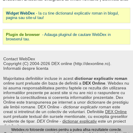
Widget WebDex
- Ia cu tine dictionarul explicativ roman in blogul,
pagina sau site-ul tau!
Plugin de browser
- Adauga pluginul de cautare WebDex in
browserul tau.
Contact WebDex
Copyright (C) 2004-2026 DEX online (http://dexonline.ro).
Informatii despre licenta
Majoritatea definitiilor incluse in acest
dictionar explicativ roman
online sunt preluate din baza de definitii a
DEX Online
. Webdex nu
isi asuma responsabilitatea pentru faptele ce rezulta din utilizarea
informatiilor prezente pe acest site si nu are nici o raspundere cu
privire la corectitudinea si coerenta informatiilor prezentate. Dex
Online este transpunerea pe internet a unor dictionare de prestigiu
ale limbii romane. DEX Online -
dictionar explicativ roman
este
creat si intretinut de un colectiv de voluntari. Definitiile
DEX Online
sunt preluate textual din sursele mentionate, cu exceptia greselilor
evidente de tipar.
DEX Online
-
dictionar explicativ
este un proiect
distribuit.
Webdex.ro foloseste cookies pentru a putea afisa rezultatele corecte.