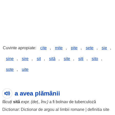
Cuvinte apropiate:
cite
,
mite
,
pite
,
sete
,
sie
,
sine
,
sire
,
sit
,
sită
,
site
,
siti
,
sito
,
sote
,
uite
a avea plămânii
făcuți
sită
expr. (deț., înv.)
a fi
bolnav
de tuberculoză
Dictionar: Dictionar de argou al limbii romane
|
definitia site