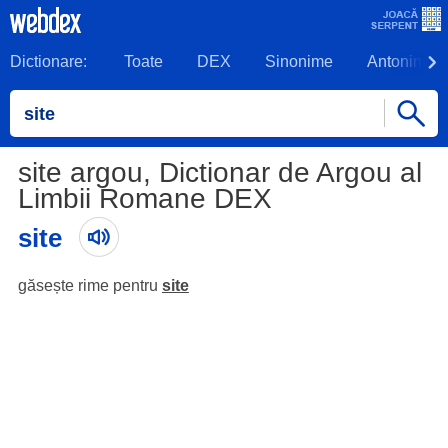
Dictionare:
Toate
DEX
Sinonime
Antonime
site argou, Dictionar de Argou al
Limbii Romane DEX
site
găsește rime pentru
site