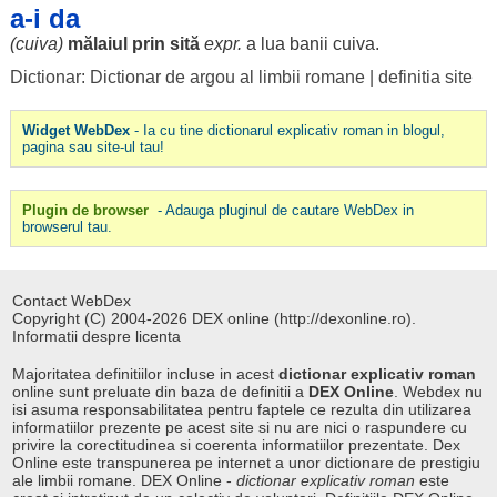
a-i da
(cuiva)
mălaiul
prin
sită
expr.
a
lua
banii
cuiva.
Dictionar: Dictionar de argou al limbii romane
|
definitia site
Widget WebDex
- Ia cu tine dictionarul explicativ roman in blogul,
pagina sau site-ul tau!
Plugin de browser
- Adauga pluginul de cautare WebDex in
browserul tau.
Contact WebDex
Copyright (C) 2004-2026 DEX online (http://dexonline.ro).
Informatii despre licenta
Majoritatea definitiilor incluse in acest
dictionar explicativ roman
online sunt preluate din baza de definitii a
DEX Online
. Webdex nu
isi asuma responsabilitatea pentru faptele ce rezulta din utilizarea
informatiilor prezente pe acest site si nu are nici o raspundere cu
privire la corectitudinea si coerenta informatiilor prezentate. Dex
Online este transpunerea pe internet a unor dictionare de prestigiu
ale limbii romane. DEX Online -
dictionar explicativ roman
este