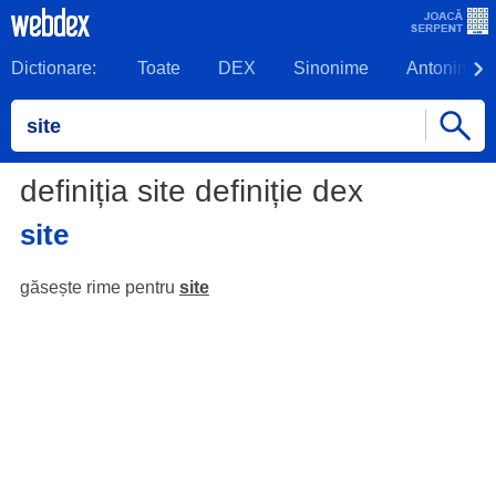
Dictionare:
Toate
DEX
Sinonime
Antonime
definiția site definiție dex
site
găsește rime pentru
site